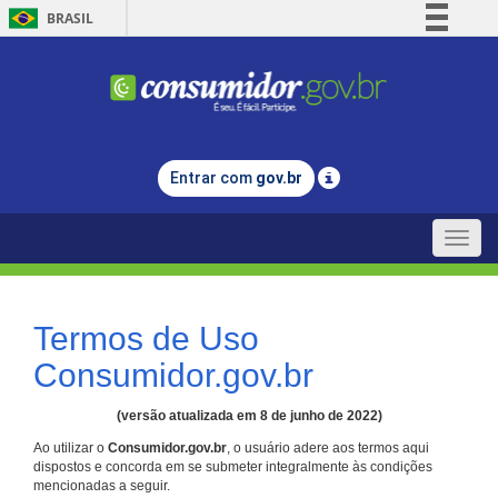
BRASIL
Simplifique!
Comunica BR
Participe
Acesso à informação
Entrar com
gov.br
Legislação
Canais
Toggle
naviga
Termos de Uso
Consumidor.gov.br
(versão atualizada em 8 de junho de 2022)
Ao utilizar o
Consumidor.gov.br
, o usuário adere aos termos aqui
dispostos e concorda em se submeter integralmente às condições
mencionadas a seguir.