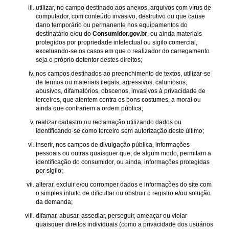
utilizar, no campo destinado aos anexos, arquivos com vírus de
computador, com conteúdo invasivo, destrutivo ou que cause
dano temporário ou permanente nos equipamentos do
destinatário e/ou do
Consumidor.gov.br
, ou ainda materiais
protegidos por propriedade intelectual ou sigilo comercial,
excetuando-se os casos em que o realizador do carregamento
seja o próprio detentor destes direitos;
nos campos destinados ao preenchimento de textos, utilizar-se
de termos ou materiais ilegais, agressivos, caluniosos,
abusivos, difamatórios, obscenos, invasivos à privacidade de
terceiros, que atentem contra os bons costumes, a moral ou
ainda que contrariem a ordem pública;
realizar cadastro ou reclamação utilizando dados ou
identificando-se como terceiro sem autorização deste último;
inserir, nos campos de divulgação pública, informações
pessoais ou outras quaisquer que, de algum modo, permitam a
identificação do consumidor, ou ainda, informações protegidas
por sigilo;
alterar, excluir e/ou corromper dados e informações do site com
o simples intuito de dificultar ou obstruir o registro e/ou solução
da demanda;
difamar, abusar, assediar, perseguir, ameaçar ou violar
quaisquer direitos individuais (como a privacidade dos usuários