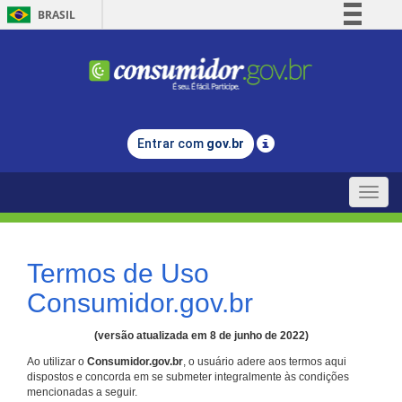
BRASIL
Simplifique!
Comunica BR
Participe
Acesso à informação
Entrar com
gov.br
Legislação
Canais
Toggle
naviga
Termos de Uso
Consumidor.gov.br
(versão atualizada em 8 de junho de 2022)
Ao utilizar o
Consumidor.gov.br
, o usuário adere aos termos aqui
dispostos e concorda em se submeter integralmente às condições
mencionadas a seguir.