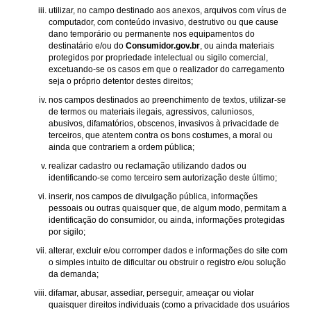
utilizar, no campo destinado aos anexos, arquivos com vírus de
computador, com conteúdo invasivo, destrutivo ou que cause
dano temporário ou permanente nos equipamentos do
destinatário e/ou do
Consumidor.gov.br
, ou ainda materiais
protegidos por propriedade intelectual ou sigilo comercial,
excetuando-se os casos em que o realizador do carregamento
seja o próprio detentor destes direitos;
nos campos destinados ao preenchimento de textos, utilizar-se
de termos ou materiais ilegais, agressivos, caluniosos,
abusivos, difamatórios, obscenos, invasivos à privacidade de
terceiros, que atentem contra os bons costumes, a moral ou
ainda que contrariem a ordem pública;
realizar cadastro ou reclamação utilizando dados ou
identificando-se como terceiro sem autorização deste último;
inserir, nos campos de divulgação pública, informações
pessoais ou outras quaisquer que, de algum modo, permitam a
identificação do consumidor, ou ainda, informações protegidas
por sigilo;
alterar, excluir e/ou corromper dados e informações do site com
o simples intuito de dificultar ou obstruir o registro e/ou solução
da demanda;
difamar, abusar, assediar, perseguir, ameaçar ou violar
quaisquer direitos individuais (como a privacidade dos usuários