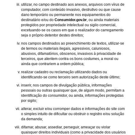
utilizar, no campo destinado aos anexos, arquivos com vírus de
computador, com conteúdo invasivo, destrutivo ou que cause
dano temporário ou permanente nos equipamentos do
destinatário e/ou do
Consumidor.gov.br
, ou ainda materiais
protegidos por propriedade intelectual ou sigilo comercial,
excetuando-se os casos em que o realizador do carregamento
seja o próprio detentor destes direitos;
nos campos destinados ao preenchimento de textos, utilizar-se
de termos ou materiais ilegais, agressivos, caluniosos,
abusivos, difamatórios, obscenos, invasivos à privacidade de
terceiros, que atentem contra os bons costumes, a moral ou
ainda que contrariem a ordem pública;
realizar cadastro ou reclamação utilizando dados ou
identificando-se como terceiro sem autorização deste último;
inserir, nos campos de divulgação pública, informações
pessoais ou outras quaisquer que, de algum modo, permitam a
identificação do consumidor, ou ainda, informações protegidas
por sigilo;
alterar, excluir e/ou corromper dados e informações do site com
o simples intuito de dificultar ou obstruir o registro e/ou solução
da demanda;
difamar, abusar, assediar, perseguir, ameaçar ou violar
quaisquer direitos individuais (como a privacidade dos usuários