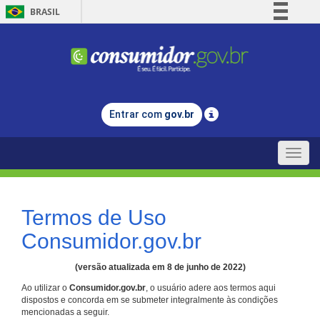
BRASIL
Simplifique!
Comunica BR
Participe
Acesso à informação
Entrar com
gov.br
Legislação
Canais
Toggle
naviga
Termos de Uso
Consumidor.gov.br
(versão atualizada em 8 de junho de 2022)
Ao utilizar o
Consumidor.gov.br
, o usuário adere aos termos aqui
dispostos e concorda em se submeter integralmente às condições
mencionadas a seguir.