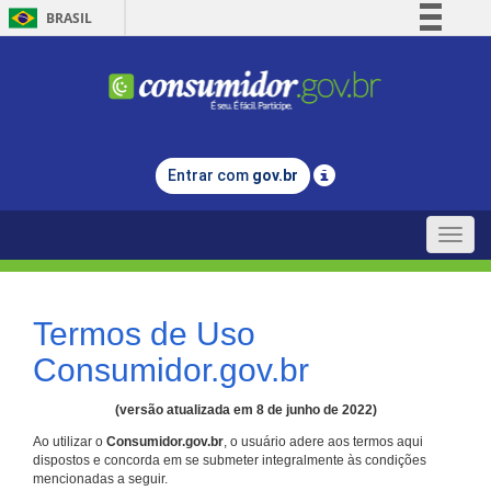
BRASIL
Simplifique!
Comunica BR
Participe
Acesso à informação
Entrar com
gov.br
Legislação
Canais
Toggle
naviga
Termos de Uso
Consumidor.gov.br
(versão atualizada em 8 de junho de 2022)
Ao utilizar o
Consumidor.gov.br
, o usuário adere aos termos aqui
dispostos e concorda em se submeter integralmente às condições
mencionadas a seguir.