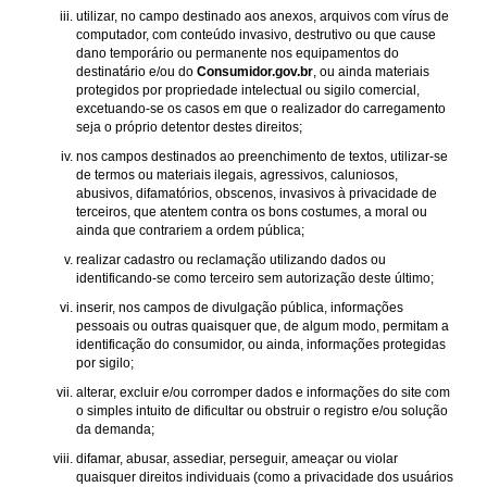
utilizar, no campo destinado aos anexos, arquivos com vírus de
computador, com conteúdo invasivo, destrutivo ou que cause
dano temporário ou permanente nos equipamentos do
destinatário e/ou do
Consumidor.gov.br
, ou ainda materiais
protegidos por propriedade intelectual ou sigilo comercial,
excetuando-se os casos em que o realizador do carregamento
seja o próprio detentor destes direitos;
nos campos destinados ao preenchimento de textos, utilizar-se
de termos ou materiais ilegais, agressivos, caluniosos,
abusivos, difamatórios, obscenos, invasivos à privacidade de
terceiros, que atentem contra os bons costumes, a moral ou
ainda que contrariem a ordem pública;
realizar cadastro ou reclamação utilizando dados ou
identificando-se como terceiro sem autorização deste último;
inserir, nos campos de divulgação pública, informações
pessoais ou outras quaisquer que, de algum modo, permitam a
identificação do consumidor, ou ainda, informações protegidas
por sigilo;
alterar, excluir e/ou corromper dados e informações do site com
o simples intuito de dificultar ou obstruir o registro e/ou solução
da demanda;
difamar, abusar, assediar, perseguir, ameaçar ou violar
quaisquer direitos individuais (como a privacidade dos usuários