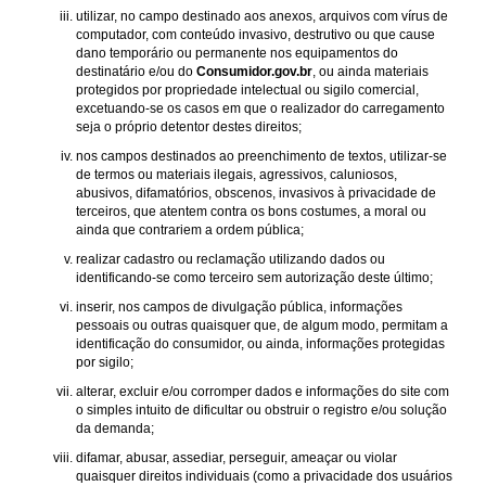
utilizar, no campo destinado aos anexos, arquivos com vírus de
computador, com conteúdo invasivo, destrutivo ou que cause
dano temporário ou permanente nos equipamentos do
destinatário e/ou do
Consumidor.gov.br
, ou ainda materiais
protegidos por propriedade intelectual ou sigilo comercial,
excetuando-se os casos em que o realizador do carregamento
seja o próprio detentor destes direitos;
nos campos destinados ao preenchimento de textos, utilizar-se
de termos ou materiais ilegais, agressivos, caluniosos,
abusivos, difamatórios, obscenos, invasivos à privacidade de
terceiros, que atentem contra os bons costumes, a moral ou
ainda que contrariem a ordem pública;
realizar cadastro ou reclamação utilizando dados ou
identificando-se como terceiro sem autorização deste último;
inserir, nos campos de divulgação pública, informações
pessoais ou outras quaisquer que, de algum modo, permitam a
identificação do consumidor, ou ainda, informações protegidas
por sigilo;
alterar, excluir e/ou corromper dados e informações do site com
o simples intuito de dificultar ou obstruir o registro e/ou solução
da demanda;
difamar, abusar, assediar, perseguir, ameaçar ou violar
quaisquer direitos individuais (como a privacidade dos usuários