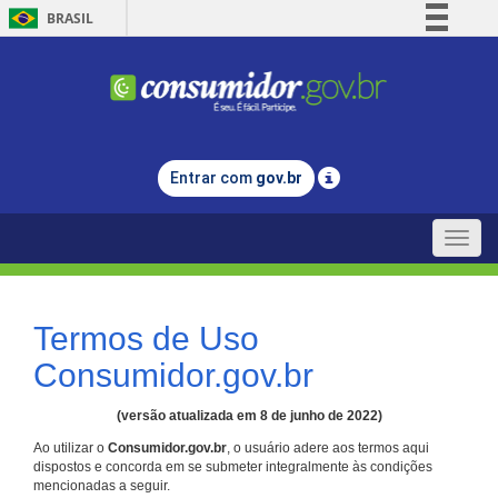
BRASIL
Simplifique!
Comunica BR
Participe
Acesso à informação
Entrar com
gov.br
Legislação
Canais
Toggle
naviga
Termos de Uso
Consumidor.gov.br
(versão atualizada em 8 de junho de 2022)
Ao utilizar o
Consumidor.gov.br
, o usuário adere aos termos aqui
dispostos e concorda em se submeter integralmente às condições
mencionadas a seguir.