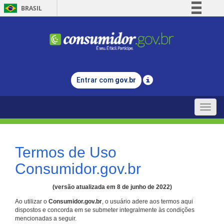
BRASIL
Simplifique!
Comunica BR
Participe
Acesso à informação
Entrar com
gov.br
Legislação
Canais
Toggle
naviga
Termos de Uso
Consumidor.gov.br
(versão atualizada em 8 de junho de 2022)
Ao utilizar o
Consumidor.gov.br
, o usuário adere aos termos aqui
dispostos e concorda em se submeter integralmente às condições
mencionadas a seguir.