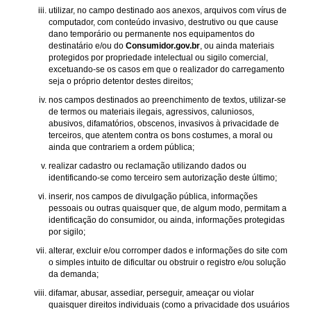
utilizar, no campo destinado aos anexos, arquivos com vírus de
computador, com conteúdo invasivo, destrutivo ou que cause
dano temporário ou permanente nos equipamentos do
destinatário e/ou do
Consumidor.gov.br
, ou ainda materiais
protegidos por propriedade intelectual ou sigilo comercial,
excetuando-se os casos em que o realizador do carregamento
seja o próprio detentor destes direitos;
nos campos destinados ao preenchimento de textos, utilizar-se
de termos ou materiais ilegais, agressivos, caluniosos,
abusivos, difamatórios, obscenos, invasivos à privacidade de
terceiros, que atentem contra os bons costumes, a moral ou
ainda que contrariem a ordem pública;
realizar cadastro ou reclamação utilizando dados ou
identificando-se como terceiro sem autorização deste último;
inserir, nos campos de divulgação pública, informações
pessoais ou outras quaisquer que, de algum modo, permitam a
identificação do consumidor, ou ainda, informações protegidas
por sigilo;
alterar, excluir e/ou corromper dados e informações do site com
o simples intuito de dificultar ou obstruir o registro e/ou solução
da demanda;
difamar, abusar, assediar, perseguir, ameaçar ou violar
quaisquer direitos individuais (como a privacidade dos usuários