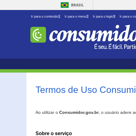
BRASIL
Ir para o conteúdo
1
Ir para o menu
2
Ir para o login
3
Ir para o r
Termos de Uso Consumid
Ao utilizar o
Consumidor.gov.br
, o usuário adere 
Sobre o serviço