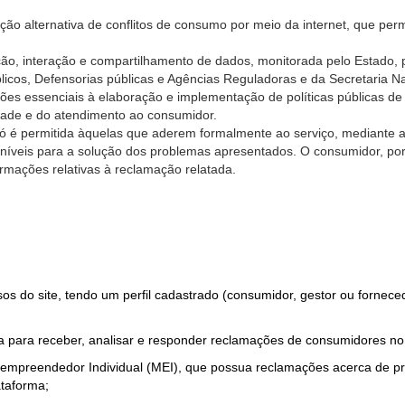
ão alternativa de conflitos de consumo por meio da internet, que perm
ção, interação e compartilhamento de dados, monitorada pelo Estado, 
úblicos, Defensorias públicas e Agências Reguladoras e da Secretaria 
ões essenciais à elaboração e implementação de políticas públicas de
dade e do atendimento ao consumidor.
só é permitida àquelas que aderem formalmente ao serviço, mediante
sponíveis para a solução dos problemas apresentados. O consumidor, po
rmações relativas à reclamação relatada.
rsos do site, tendo um perfil cadastrado (consumidor, gestor ou fornec
 para receber, analisar e responder reclamações de consumidores no
roempreendedor Individual (MEI), que possua reclamações acerca de 
taforma;