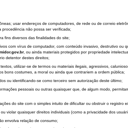
rrôneas; usar endereços de computadores, de rede ou de correio eletr
a procedência não possa ser verificada;
a fins diversos das finalidades do site;
quivos com vírus de computador, com conteúdo invasivo, destrutivo ou
idor.gov.br
, ou ainda materiais protegidos por propriedade intelectu
io detentor destes direitos;
tos, utilizar-se de termos ou materiais ilegais, agressivos, calunioso
 os bons costumes, a moral ou ainda que contrariem a ordem pública;
dos ou identificando-se como terceiro sem autorização deste último;
nformações pessoais ou outras quaisquer que, de algum modo, permitam
ações do site com o simples intuito de dificultar ou obstruir o registr
ou violar quaisquer direitos individuais (como a privacidade dos usuár
não envolva relação de consumo;