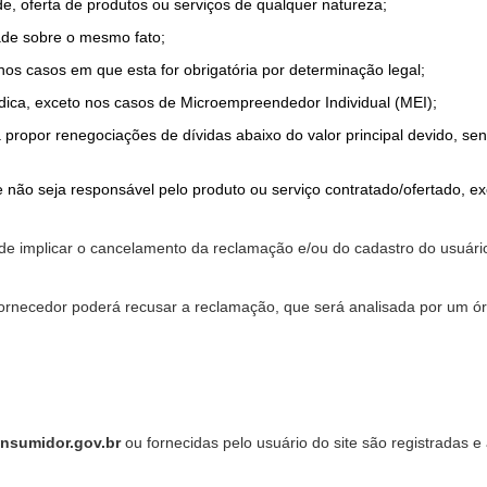
de, oferta de produtos ou serviços de qualquer natureza;
ade sobre o mesmo fato;
 nos casos em que esta for obrigatória por determinação legal;
dica, exceto nos casos de Microempreendedor Individual (MEI);
a propor renegociações de dívidas abaixo do valor principal devido, sen
 não seja responsável pelo produto ou serviço contratado/ofertado, e
pode implicar o cancelamento da reclamação e/ou do cadastro do usu
ornecedor poderá recusar a reclamação, que será analisada por um ór
nsumidor.gov.br
ou fornecidas pelo usuário do site são registradas