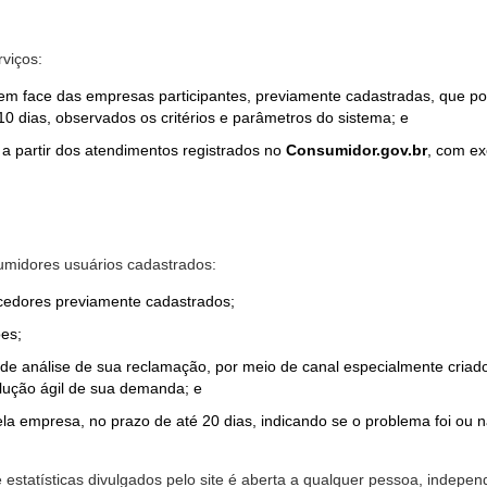
rviços:
em face das empresas participantes, previamente cadastradas, que por
0 dias, observados os critérios e parâmetros do sistema; e
a partir dos atendimentos registrados no
Consumidor.gov.br
, com ex
midores usuários cadastrados:
ecedores previamente cadastrados;
es;
o de análise de sua reclamação, por meio de canal especialmente cr
olução ágil de sua demanda; e
ela empresa, no prazo de até 20 dias, indicando se o problema foi ou n
e estatísticas divulgados pelo site é aberta a qualquer pessoa, indep