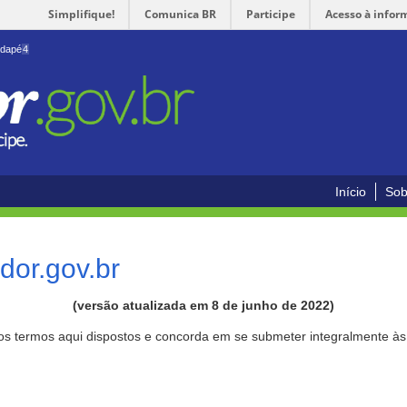
Simplifique!
Comunica BR
Participe
Acesso à infor
odapé
4
Início
Sob
or.gov.br
(versão atualizada em 8 de junho de 2022)
aos termos aqui dispostos e concorda em se submeter integralmente à