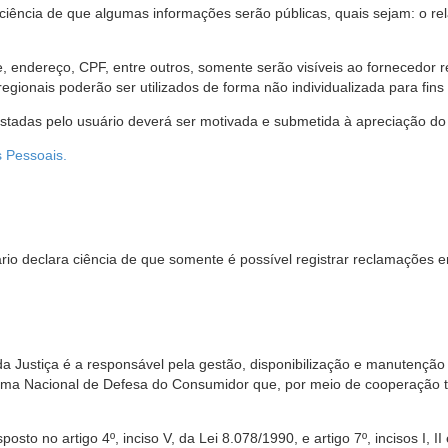
 ciência de que algumas informações serão públicas, quais sejam: o re
me, endereço, CPF, entre outros, somente serão visíveis ao fornecedor
gionais poderão ser utilizados de forma não individualizada para fins e
estadas pelo usuário deverá ser motivada e submetida à apreciação do 
s Pessoais.
io declara ciência de que somente é possível registrar reclamações e
da Justiça é a responsável pela gestão, disponibilização e manutenção
tema Nacional de Defesa do Consumidor que, por meio de cooperação 
sto no artigo 4º, inciso V, da Lei 8.078/1990, e artigo 7º, incisos I, II