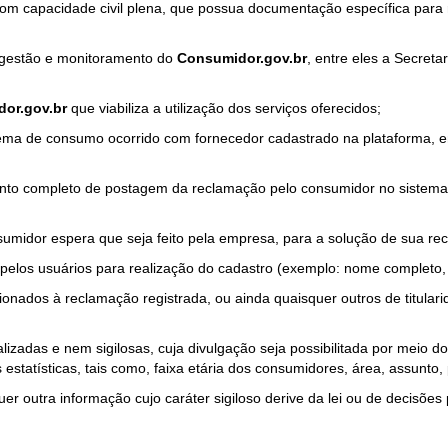
com capacidade civil plena, que possua documentação específica para 
a gestão e monitoramento do
Consumidor.gov.br
, entre eles a Secret
or.gov.br
que viabiliza a utilização dos serviços oferecidos;
ma de consumo ocorrido com fornecedor cadastrado na plataforma, em
to completo de postagem da reclamação pelo consumidor no sistema
sumidor espera que seja feito pela empresa, para a solução de sua re
pelos usuários para realização do cadastro (exemplo: nome completo, t
onados à reclamação registrada, ou ainda quaisquer outros de titularid
lizadas e nem sigilosas, cuja divulgação seja possibilitada por meio do
estatísticas, tais como, faixa etária dos consumidores, área, assunto
r outra informação cujo caráter sigiloso derive da lei ou de decisões p