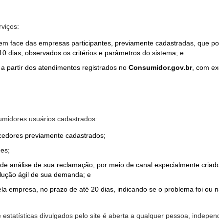
rviços:
em face das empresas participantes, previamente cadastradas, que por
0 dias, observados os critérios e parâmetros do sistema; e
a partir dos atendimentos registrados no
Consumidor.gov.br
, com ex
midores usuários cadastrados:
ecedores previamente cadastrados;
es;
o de análise de sua reclamação, por meio de canal especialmente cr
olução ágil de sua demanda; e
ela empresa, no prazo de até 20 dias, indicando se o problema foi ou n
e estatísticas divulgados pelo site é aberta a qualquer pessoa, indep