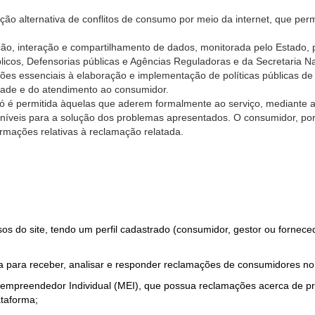
ão alternativa de conflitos de consumo por meio da internet, que perm
ção, interação e compartilhamento de dados, monitorada pelo Estado, 
úblicos, Defensorias públicas e Agências Reguladoras e da Secretaria 
ões essenciais à elaboração e implementação de políticas públicas de
dade e do atendimento ao consumidor.
só é permitida àquelas que aderem formalmente ao serviço, mediante
sponíveis para a solução dos problemas apresentados. O consumidor, po
rmações relativas à reclamação relatada.
rsos do site, tendo um perfil cadastrado (consumidor, gestor ou fornec
 para receber, analisar e responder reclamações de consumidores no
roempreendedor Individual (MEI), que possua reclamações acerca de 
taforma;