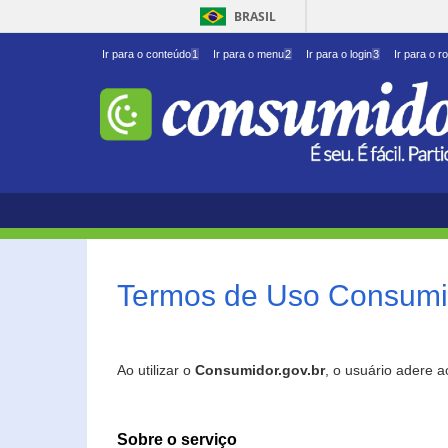
BRASIL
Ir para o conteúdo
1
Ir para o menu
2
Ir para o login
3
Ir para o r
Termos de Uso Consumid
Ao utilizar o
Consumidor.gov.br
, o usuário adere 
Sobre o serviço