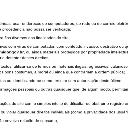
rrôneas; usar endereços de computadores, de rede ou de correio eletr
a procedência não possa ser verificada;
a fins diversos das finalidades do site;
quivos com vírus de computador, com conteúdo invasivo, destrutivo ou
idor.gov.br
, ou ainda materiais protegidos por propriedade intelectu
io detentor destes direitos;
tos, utilizar-se de termos ou materiais ilegais, agressivos, calunioso
 os bons costumes, a moral ou ainda que contrariem a ordem pública;
dos ou identificando-se como terceiro sem autorização deste último;
nformações pessoais ou outras quaisquer que, de algum modo, permitam
ações do site com o simples intuito de dificultar ou obstruir o registr
ou violar quaisquer direitos individuais (como a privacidade dos usuár
não envolva relação de consumo;