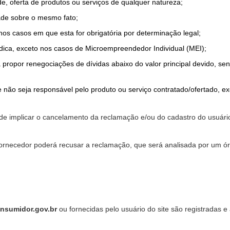
de, oferta de produtos ou serviços de qualquer natureza;
ade sobre o mesmo fato;
 nos casos em que esta for obrigatória por determinação legal;
dica, exceto nos casos de Microempreendedor Individual (MEI);
a propor renegociações de dívidas abaixo do valor principal devido, sen
 não seja responsável pelo produto ou serviço contratado/ofertado, e
pode implicar o cancelamento da reclamação e/ou do cadastro do usu
ornecedor poderá recusar a reclamação, que será analisada por um ór
nsumidor.gov.br
ou fornecidas pelo usuário do site são registradas