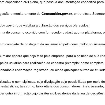
com capacidade civil plena, que possua documentação específica para 
a gestão e monitoramento do
Consumidor.gov.br
, entre eles a Secret
or.gov.br
que viabiliza a utilização dos serviços oferecidos;
ma de consumo ocorrido com fornecedor cadastrado na plataforma, em
to completo de postagem da reclamação pelo consumidor no sistema
sumidor espera que seja feito pela empresa, para a solução de sua re
pelos usuários para realização do cadastro (exemplo: nome completo, t
onados à reclamação registrada, ou ainda quaisquer outros de titularid
lizadas e nem sigilosas, cuja divulgação seja possibilitada por meio do
estatísticas, tais como, faixa etária dos consumidores, área, assunto
r outra informação cujo caráter sigiloso derive da lei ou de decisões p