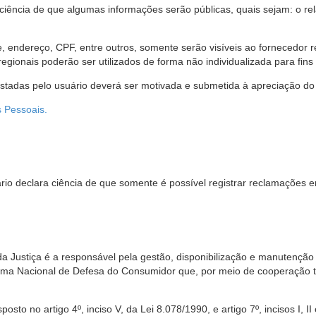
 ciência de que algumas informações serão públicas, quais sejam: o re
me, endereço, CPF, entre outros, somente serão visíveis ao fornecedor
gionais poderão ser utilizados de forma não individualizada para fins e
estadas pelo usuário deverá ser motivada e submetida à apreciação do 
s Pessoais.
io declara ciência de que somente é possível registrar reclamações e
da Justiça é a responsável pela gestão, disponibilização e manutenção
tema Nacional de Defesa do Consumidor que, por meio de cooperação 
sto no artigo 4º, inciso V, da Lei 8.078/1990, e artigo 7º, incisos I, II