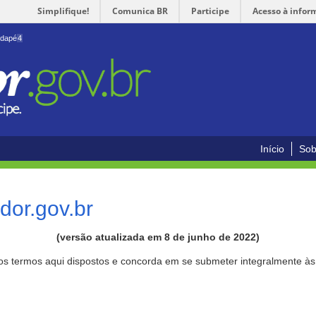
Simplifique!
Comunica BR
Participe
Acesso à infor
odapé
4
Início
Sob
or.gov.br
(versão atualizada em 8 de junho de 2022)
aos termos aqui dispostos e concorda em se submeter integralmente à