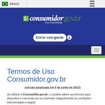
BRASIL
Simplifique!
Comunica BR
Participe
Acesso à informação
Entrar com
gov.br
Legislação
Canais
Toggle
naviga
Termos de Uso
Consumidor.gov.br
(versão atualizada em 8 de junho de 2022)
Ao utilizar o
Consumidor.gov.br
, o usuário adere aos termos aqui
dispostos e concorda em se submeter integralmente às condições
mencionadas a seguir.