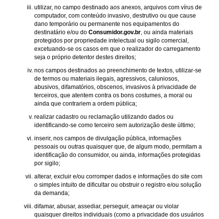
utilizar, no campo destinado aos anexos, arquivos com vírus de
computador, com conteúdo invasivo, destrutivo ou que cause
dano temporário ou permanente nos equipamentos do
destinatário e/ou do
Consumidor.gov.br
, ou ainda materiais
protegidos por propriedade intelectual ou sigilo comercial,
excetuando-se os casos em que o realizador do carregamento
seja o próprio detentor destes direitos;
nos campos destinados ao preenchimento de textos, utilizar-se
de termos ou materiais ilegais, agressivos, caluniosos,
abusivos, difamatórios, obscenos, invasivos à privacidade de
terceiros, que atentem contra os bons costumes, a moral ou
ainda que contrariem a ordem pública;
realizar cadastro ou reclamação utilizando dados ou
identificando-se como terceiro sem autorização deste último;
inserir, nos campos de divulgação pública, informações
pessoais ou outras quaisquer que, de algum modo, permitam a
identificação do consumidor, ou ainda, informações protegidas
por sigilo;
alterar, excluir e/ou corromper dados e informações do site com
o simples intuito de dificultar ou obstruir o registro e/ou solução
da demanda;
difamar, abusar, assediar, perseguir, ameaçar ou violar
quaisquer direitos individuais (como a privacidade dos usuários