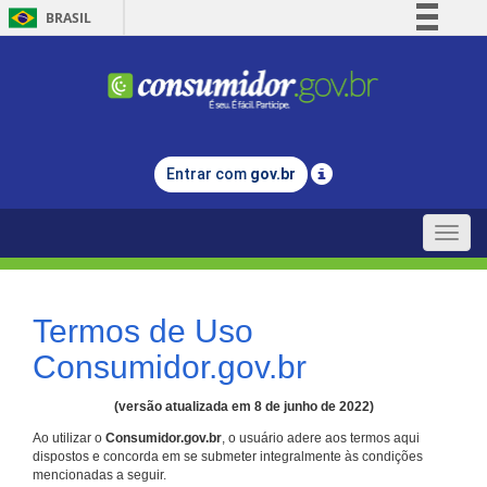
BRASIL
Simplifique!
Comunica BR
Participe
Acesso à informação
Entrar com
gov.br
Legislação
Canais
Toggle
naviga
Termos de Uso
Consumidor.gov.br
(versão atualizada em 8 de junho de 2022)
Ao utilizar o
Consumidor.gov.br
, o usuário adere aos termos aqui
dispostos e concorda em se submeter integralmente às condições
mencionadas a seguir.