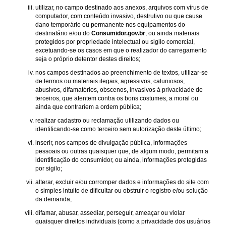
utilizar, no campo destinado aos anexos, arquivos com vírus de
computador, com conteúdo invasivo, destrutivo ou que cause
dano temporário ou permanente nos equipamentos do
destinatário e/ou do
Consumidor.gov.br
, ou ainda materiais
protegidos por propriedade intelectual ou sigilo comercial,
excetuando-se os casos em que o realizador do carregamento
seja o próprio detentor destes direitos;
nos campos destinados ao preenchimento de textos, utilizar-se
de termos ou materiais ilegais, agressivos, caluniosos,
abusivos, difamatórios, obscenos, invasivos à privacidade de
terceiros, que atentem contra os bons costumes, a moral ou
ainda que contrariem a ordem pública;
realizar cadastro ou reclamação utilizando dados ou
identificando-se como terceiro sem autorização deste último;
inserir, nos campos de divulgação pública, informações
pessoais ou outras quaisquer que, de algum modo, permitam a
identificação do consumidor, ou ainda, informações protegidas
por sigilo;
alterar, excluir e/ou corromper dados e informações do site com
o simples intuito de dificultar ou obstruir o registro e/ou solução
da demanda;
difamar, abusar, assediar, perseguir, ameaçar ou violar
quaisquer direitos individuais (como a privacidade dos usuários