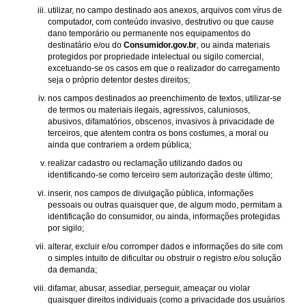
utilizar, no campo destinado aos anexos, arquivos com vírus de
computador, com conteúdo invasivo, destrutivo ou que cause
dano temporário ou permanente nos equipamentos do
destinatário e/ou do
Consumidor.gov.br
, ou ainda materiais
protegidos por propriedade intelectual ou sigilo comercial,
excetuando-se os casos em que o realizador do carregamento
seja o próprio detentor destes direitos;
nos campos destinados ao preenchimento de textos, utilizar-se
de termos ou materiais ilegais, agressivos, caluniosos,
abusivos, difamatórios, obscenos, invasivos à privacidade de
terceiros, que atentem contra os bons costumes, a moral ou
ainda que contrariem a ordem pública;
realizar cadastro ou reclamação utilizando dados ou
identificando-se como terceiro sem autorização deste último;
inserir, nos campos de divulgação pública, informações
pessoais ou outras quaisquer que, de algum modo, permitam a
identificação do consumidor, ou ainda, informações protegidas
por sigilo;
alterar, excluir e/ou corromper dados e informações do site com
o simples intuito de dificultar ou obstruir o registro e/ou solução
da demanda;
difamar, abusar, assediar, perseguir, ameaçar ou violar
quaisquer direitos individuais (como a privacidade dos usuários