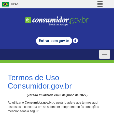
BRASIL
Simplifique!
Comunica BR
Participe
Acesso à informação
Entrar com
gov.br
Legislação
Canais
Toggle
naviga
Termos de Uso
Consumidor.gov.br
(versão atualizada em 8 de junho de 2022)
Ao utilizar o
Consumidor.gov.br
, o usuário adere aos termos aqui
dispostos e concorda em se submeter integralmente às condições
mencionadas a seguir.