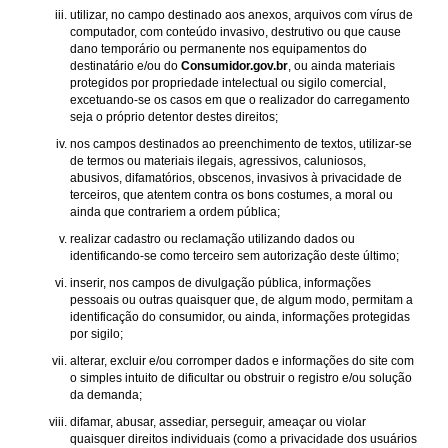
utilizar, no campo destinado aos anexos, arquivos com vírus de
computador, com conteúdo invasivo, destrutivo ou que cause
dano temporário ou permanente nos equipamentos do
destinatário e/ou do
Consumidor.gov.br
, ou ainda materiais
protegidos por propriedade intelectual ou sigilo comercial,
excetuando-se os casos em que o realizador do carregamento
seja o próprio detentor destes direitos;
nos campos destinados ao preenchimento de textos, utilizar-se
de termos ou materiais ilegais, agressivos, caluniosos,
abusivos, difamatórios, obscenos, invasivos à privacidade de
terceiros, que atentem contra os bons costumes, a moral ou
ainda que contrariem a ordem pública;
realizar cadastro ou reclamação utilizando dados ou
identificando-se como terceiro sem autorização deste último;
inserir, nos campos de divulgação pública, informações
pessoais ou outras quaisquer que, de algum modo, permitam a
identificação do consumidor, ou ainda, informações protegidas
por sigilo;
alterar, excluir e/ou corromper dados e informações do site com
o simples intuito de dificultar ou obstruir o registro e/ou solução
da demanda;
difamar, abusar, assediar, perseguir, ameaçar ou violar
quaisquer direitos individuais (como a privacidade dos usuários