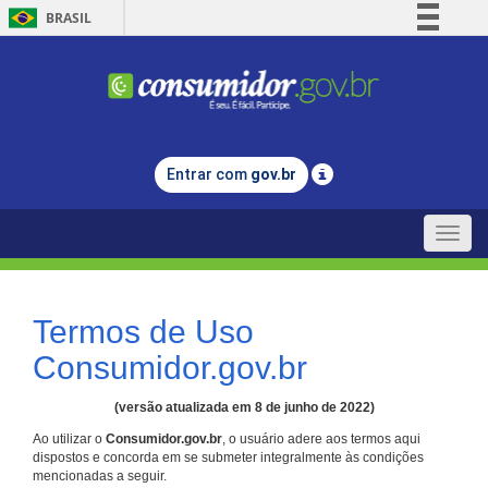
BRASIL
Simplifique!
Comunica BR
Participe
Acesso à informação
Entrar com
gov.br
Legislação
Canais
Toggle
naviga
Termos de Uso
Consumidor.gov.br
(versão atualizada em 8 de junho de 2022)
Ao utilizar o
Consumidor.gov.br
, o usuário adere aos termos aqui
dispostos e concorda em se submeter integralmente às condições
mencionadas a seguir.