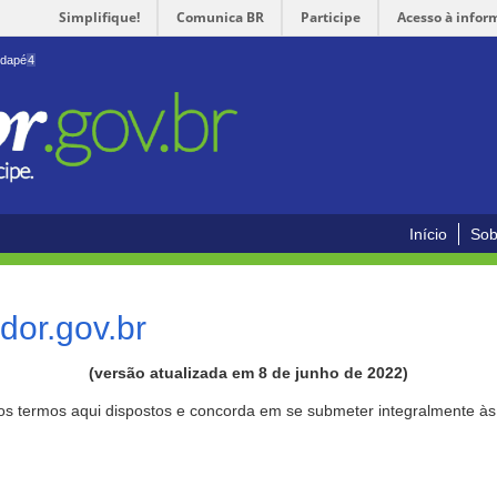
Simplifique!
Comunica BR
Participe
Acesso à infor
odapé
4
Início
Sob
or.gov.br
(versão atualizada em 8 de junho de 2022)
aos termos aqui dispostos e concorda em se submeter integralmente à