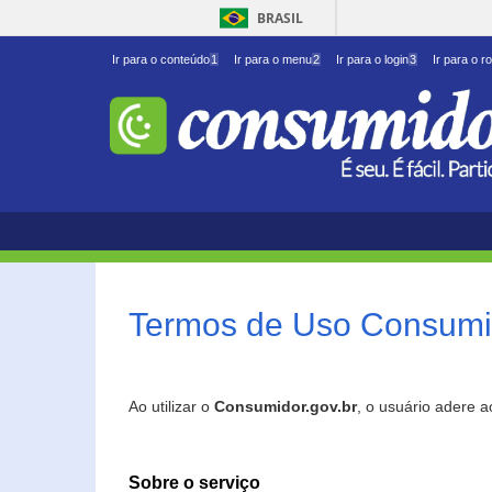
BRASIL
Ir para o conteúdo
1
Ir para o menu
2
Ir para o login
3
Ir para o r
Termos de Uso Consumid
Ao utilizar o
Consumidor.gov.br
, o usuário adere 
Sobre o serviço