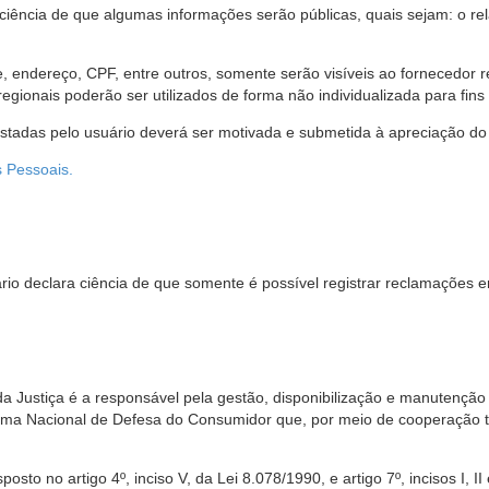
 ciência de que algumas informações serão públicas, quais sejam: o re
me, endereço, CPF, entre outros, somente serão visíveis ao fornecedor
gionais poderão ser utilizados de forma não individualizada para fins e
estadas pelo usuário deverá ser motivada e submetida à apreciação do 
s Pessoais.
io declara ciência de que somente é possível registrar reclamações e
da Justiça é a responsável pela gestão, disponibilização e manutenção
tema Nacional de Defesa do Consumidor que, por meio de cooperação 
sto no artigo 4º, inciso V, da Lei 8.078/1990, e artigo 7º, incisos I, II