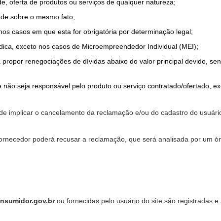
de, oferta de produtos ou serviços de qualquer natureza;
ade sobre o mesmo fato;
 nos casos em que esta for obrigatória por determinação legal;
dica, exceto nos casos de Microempreendedor Individual (MEI);
a propor renegociações de dívidas abaixo do valor principal devido, sen
 não seja responsável pelo produto ou serviço contratado/ofertado, e
pode implicar o cancelamento da reclamação e/ou do cadastro do usu
ornecedor poderá recusar a reclamação, que será analisada por um ór
nsumidor.gov.br
ou fornecidas pelo usuário do site são registradas