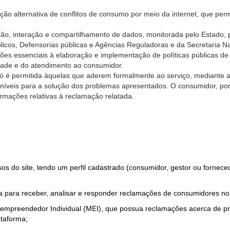
ão alternativa de conflitos de consumo por meio da internet, que perm
ção, interação e compartilhamento de dados, monitorada pelo Estado, 
úblicos, Defensorias públicas e Agências Reguladoras e da Secretaria 
ões essenciais à elaboração e implementação de políticas públicas de
dade e do atendimento ao consumidor.
só é permitida àquelas que aderem formalmente ao serviço, mediante
sponíveis para a solução dos problemas apresentados. O consumidor, po
rmações relativas à reclamação relatada.
rsos do site, tendo um perfil cadastrado (consumidor, gestor ou fornec
 para receber, analisar e responder reclamações de consumidores no
roempreendedor Individual (MEI), que possua reclamações acerca de 
taforma;