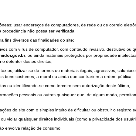
rrôneas; usar endereços de computadores, de rede ou de correio eletr
a procedência não possa ser verificada;
a fins diversos das finalidades do site;
quivos com vírus de computador, com conteúdo invasivo, destrutivo ou
idor.gov.br
, ou ainda materiais protegidos por propriedade intelectu
io detentor destes direitos;
tos, utilizar-se de termos ou materiais ilegais, agressivos, calunioso
 os bons costumes, a moral ou ainda que contrariem a ordem pública;
dos ou identificando-se como terceiro sem autorização deste último;
nformações pessoais ou outras quaisquer que, de algum modo, permitam
ações do site com o simples intuito de dificultar ou obstruir o registr
ou violar quaisquer direitos individuais (como a privacidade dos usuár
não envolva relação de consumo;