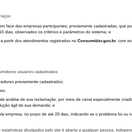
rviços:
em face das empresas participantes, previamente cadastradas, que por
0 dias, observados os critérios e parâmetros do sistema; e
a partir dos atendimentos registrados no
Consumidor.gov.br
, com ex
midores usuários cadastrados:
ecedores previamente cadastrados;
es;
o de análise de sua reclamação, por meio de canal especialmente cr
olução ágil de sua demanda; e
ela empresa, no prazo de até 20 dias, indicando se o problema foi ou n
e estatísticas divulgados pelo site é aberta a qualquer pessoa, indep