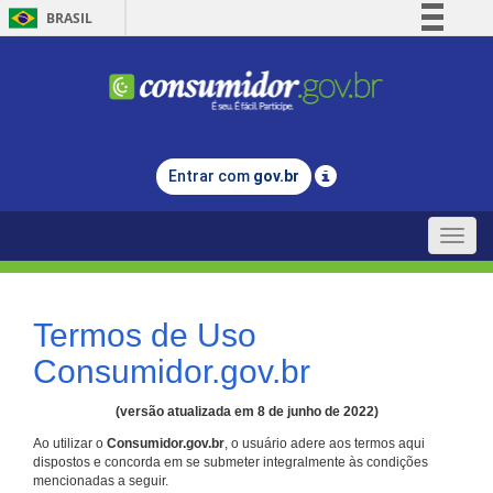
BRASIL
Simplifique!
Comunica BR
Participe
Acesso à informação
Entrar com
gov.br
Legislação
Canais
Toggle
naviga
Termos de Uso
Consumidor.gov.br
(versão atualizada em 8 de junho de 2022)
Ao utilizar o
Consumidor.gov.br
, o usuário adere aos termos aqui
dispostos e concorda em se submeter integralmente às condições
mencionadas a seguir.