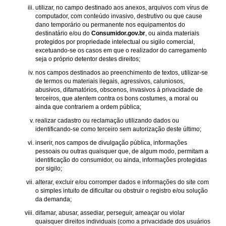
utilizar, no campo destinado aos anexos, arquivos com vírus de
computador, com conteúdo invasivo, destrutivo ou que cause
dano temporário ou permanente nos equipamentos do
destinatário e/ou do
Consumidor.gov.br
, ou ainda materiais
protegidos por propriedade intelectual ou sigilo comercial,
excetuando-se os casos em que o realizador do carregamento
seja o próprio detentor destes direitos;
nos campos destinados ao preenchimento de textos, utilizar-se
de termos ou materiais ilegais, agressivos, caluniosos,
abusivos, difamatórios, obscenos, invasivos à privacidade de
terceiros, que atentem contra os bons costumes, a moral ou
ainda que contrariem a ordem pública;
realizar cadastro ou reclamação utilizando dados ou
identificando-se como terceiro sem autorização deste último;
inserir, nos campos de divulgação pública, informações
pessoais ou outras quaisquer que, de algum modo, permitam a
identificação do consumidor, ou ainda, informações protegidas
por sigilo;
alterar, excluir e/ou corromper dados e informações do site com
o simples intuito de dificultar ou obstruir o registro e/ou solução
da demanda;
difamar, abusar, assediar, perseguir, ameaçar ou violar
quaisquer direitos individuais (como a privacidade dos usuários