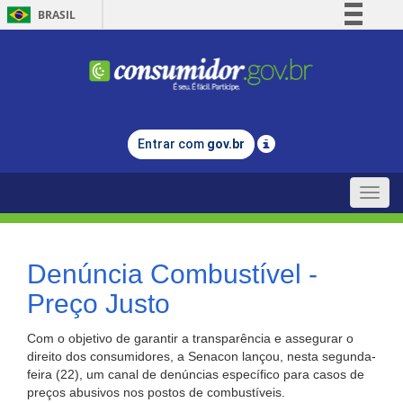
BRASIL
Simplifique!
Comunica BR
Participe
Acesso à informação
Entrar com
gov.br
Legislação
Canais
Toggle
naviga
Denúncia Combustível -
Preço Justo
Com o objetivo de garantir a transparência e assegurar o
direito dos consumidores, a Senacon lançou, nesta segunda-
feira (22), um canal de denúncias específico para casos de
preços abusivos nos postos de combustíveis.