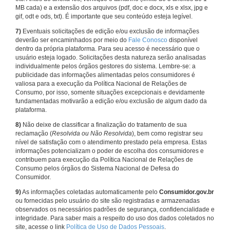
MB cada) e a extensão dos arquivos (pdf, doc e docx, xls e xlsx, jpg e
gif, odt e ods, txt). É importante que seu conteúdo esteja legível.
7)
Eventuais solicitações de edição e/ou exclusão de informações
deverão ser encaminhados por meio do
Fale Conosco
disponível
dentro da própria plataforma. Para seu acesso é necessário que o
usuário esteja logado. Solicitações desta natureza serão analisadas
individualmente pelos órgãos gestores do sistema. Lembre-se: a
publicidade das informações alimentadas pelos consumidores é
valiosa para a execução da Política Nacional de Relações de
Consumo, por isso, somente situações excepcionais e devidamente
fundamentadas motivarão a edição e/ou exclusão de algum dado da
plataforma.
8)
Não deixe de classificar a finalização do tratamento de sua
reclamação (
Resolvida ou Não Resolvida
), bem como registrar seu
nível de satisfação com o atendimento prestado pela empresa. Estas
informações potencializam o poder de escolha dos consumidores e
contribuem para execução da Política Nacional de Relações de
Consumo pelos órgãos do Sistema Nacional de Defesa do
Consumidor.
9)
As informações coletadas automaticamente pelo
Consumidor.gov.br
ou fornecidas pelo usuário do site são registradas e armazenadas
observados os necessários padrões de segurança, confidencialidade e
integridade. Para saber mais a respeito do uso dos dados coletados no
site, acesse o link
Política de Uso de Dados Pessoais
.