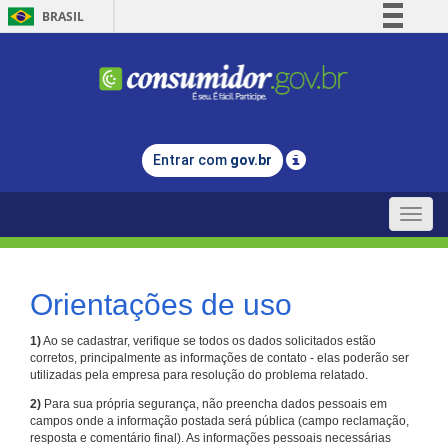
BRASIL
Simplifique!
Comunica BR
Participe
Acesso à informação
Entrar com
gov.br
Legislação
Canais
Toggle
naviga
Orientações de uso
1)
Ao se cadastrar, verifique se todos os dados solicitados estão
corretos, principalmente as informações de contato - elas poderão ser
utilizadas pela empresa para resolução do problema relatado.
2)
Para sua própria segurança, não preencha dados pessoais em
campos onde a informação postada será pública (campo reclamação,
resposta e comentário final). As informações pessoais necessárias