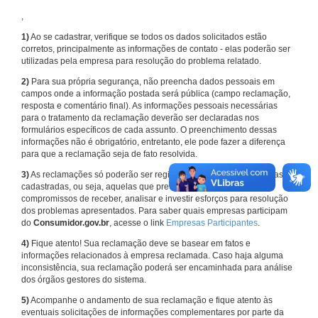
,
1)
Ao se cadastrar, verifique se todos os dados solicitados estão
corretos, principalmente as informações de contato - elas poderão ser
utilizadas pela empresa para resolução do problema relatado.
2)
Para sua própria segurança, não preencha dados pessoais em
campos onde a informação postada será pública (campo reclamação,
resposta e comentário final). As informações pessoais necessárias
para o tratamento da reclamação deverão ser declaradas nos
formulários específicos de cada assunto. O preenchimento dessas
informações não é obrigatório, entretanto, ele pode fazer a diferença
para que a reclamação seja de fato resolvida.
3)
As reclamações só poderão ser registradas em face de empresas
cadastradas, ou seja, aquelas que previamente assumiram
compromissos de receber, analisar e investir esforços para resolução
dos problemas apresentados. Para saber quais empresas participam
do
Consumidor.gov.br
, acesse o link
Empresas Participantes
.
4)
Fique atento! Sua reclamação deve se basear em fatos e
informações relacionados à empresa reclamada. Caso haja alguma
inconsistência, sua reclamação poderá ser encaminhada para análise
dos órgãos gestores do sistema.
5)
Acompanhe o andamento de sua reclamação e fique atento às
eventuais solicitações de informações complementares por parte da