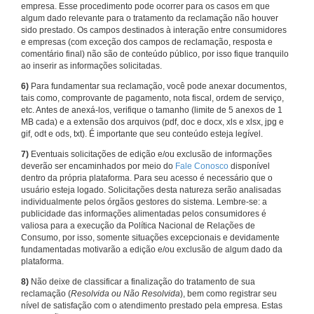
empresa. Esse procedimento pode ocorrer para os casos em que
algum dado relevante para o tratamento da reclamação não houver
sido prestado. Os campos destinados à interação entre consumidores
e empresas (com exceção dos campos de reclamação, resposta e
comentário final) não são de conteúdo público, por isso fique tranquilo
ao inserir as informações solicitadas.
6)
Para fundamentar sua reclamação, você pode anexar documentos,
tais como, comprovante de pagamento, nota fiscal, ordem de serviço,
etc. Antes de anexá-los, verifique o tamanho (limite de 5 anexos de 1
MB cada) e a extensão dos arquivos (pdf, doc e docx, xls e xlsx, jpg e
gif, odt e ods, txt). É importante que seu conteúdo esteja legível.
7)
Eventuais solicitações de edição e/ou exclusão de informações
deverão ser encaminhados por meio do
Fale Conosco
disponível
dentro da própria plataforma. Para seu acesso é necessário que o
usuário esteja logado. Solicitações desta natureza serão analisadas
individualmente pelos órgãos gestores do sistema. Lembre-se: a
publicidade das informações alimentadas pelos consumidores é
valiosa para a execução da Política Nacional de Relações de
Consumo, por isso, somente situações excepcionais e devidamente
fundamentadas motivarão a edição e/ou exclusão de algum dado da
plataforma.
8)
Não deixe de classificar a finalização do tratamento de sua
reclamação (
Resolvida ou Não Resolvida
), bem como registrar seu
nível de satisfação com o atendimento prestado pela empresa. Estas