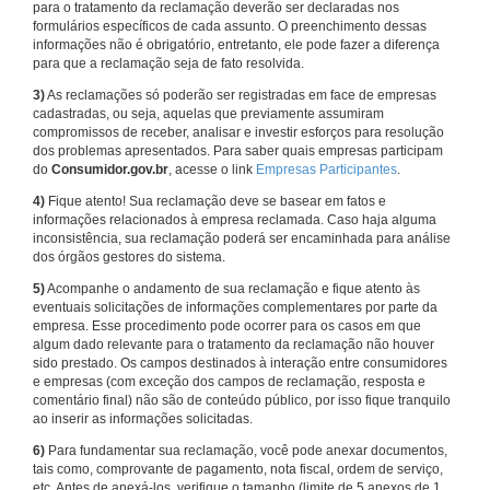
para o tratamento da reclamação deverão ser declaradas nos
formulários específicos de cada assunto. O preenchimento dessas
informações não é obrigatório, entretanto, ele pode fazer a diferença
para que a reclamação seja de fato resolvida.
3)
As reclamações só poderão ser registradas em face de empresas
cadastradas, ou seja, aquelas que previamente assumiram
compromissos de receber, analisar e investir esforços para resolução
dos problemas apresentados. Para saber quais empresas participam
do
Consumidor.gov.br
, acesse o link
Empresas Participantes
.
4)
Fique atento! Sua reclamação deve se basear em fatos e
informações relacionados à empresa reclamada. Caso haja alguma
inconsistência, sua reclamação poderá ser encaminhada para análise
dos órgãos gestores do sistema.
5)
Acompanhe o andamento de sua reclamação e fique atento às
eventuais solicitações de informações complementares por parte da
empresa. Esse procedimento pode ocorrer para os casos em que
algum dado relevante para o tratamento da reclamação não houver
sido prestado. Os campos destinados à interação entre consumidores
e empresas (com exceção dos campos de reclamação, resposta e
comentário final) não são de conteúdo público, por isso fique tranquilo
ao inserir as informações solicitadas.
6)
Para fundamentar sua reclamação, você pode anexar documentos,
tais como, comprovante de pagamento, nota fiscal, ordem de serviço,
etc. Antes de anexá-los, verifique o tamanho (limite de 5 anexos de 1