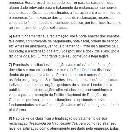
empresa. Esse procedimento pode ocorrer para os casos em que
algum dado relevante para o tratamento da reclamação não houver
sido prestado. Os campos destinados à interação entre consumidores
e empresas (com exceção dos campos de reclamação, resposta e
comentário final) não são de conteúdo público, por isso fique tranquilo
ao inserir as informações solicitadas.
6)
Para fundamentar sua reclamação, você pode anexar documentos,
tais como, comprovante de pagamento, nota fiscal, ordem de serviço,
etc. Antes de anexá-los, verifique o tamanho (limite de 5 anexos de 1
MB cada) e a extensão dos arquivos (pdf, doc e docx, xls e xlsx, jpg e
gif, odt e ods, txt). É importante que seu conteúdo esteja legível.
7)
Eventuais solicitações de edição e/ou exclusão de informações
deverão ser encaminhados por meio do
Fale Conosco
disponível
dentro da própria plataforma. Para seu acesso é necessário que o
usuário esteja logado. Solicitações desta natureza serão analisadas
individualmente pelos órgãos gestores do sistema. Lembre-se: a
publicidade das informações alimentadas pelos consumidores é
valiosa para a execução da Política Nacional de Relações de
Consumo, por isso, somente situações excepcionais e devidamente
fundamentadas motivarão a edição e/ou exclusão de algum dado da
plataforma.
8)
Não deixe de classificar a finalização do tratamento de sua
reclamação (
Resolvida ou Não Resolvida
), bem como registrar seu
nível de satisfação com o atendimento prestado pela empresa. Estas