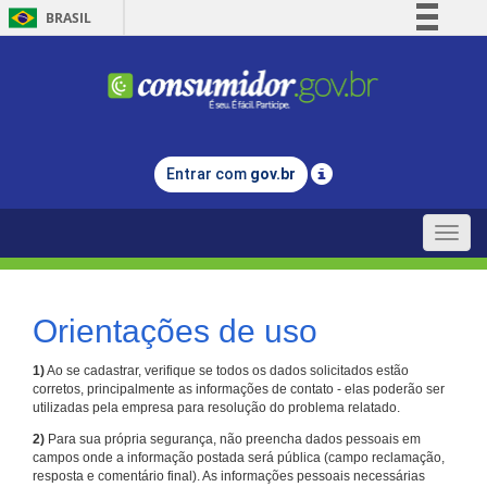
BRASIL
Simplifique!
Comunica BR
Participe
Acesso à informação
Entrar com
gov.br
Legislação
Canais
Toggle
naviga
Orientações de uso
1)
Ao se cadastrar, verifique se todos os dados solicitados estão
corretos, principalmente as informações de contato - elas poderão ser
utilizadas pela empresa para resolução do problema relatado.
2)
Para sua própria segurança, não preencha dados pessoais em
campos onde a informação postada será pública (campo reclamação,
resposta e comentário final). As informações pessoais necessárias