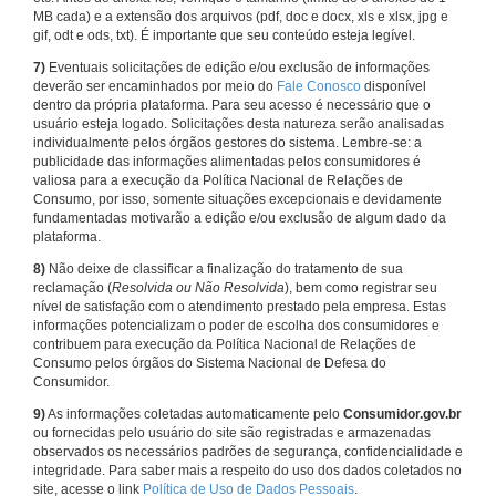
MB cada) e a extensão dos arquivos (pdf, doc e docx, xls e xlsx, jpg e
gif, odt e ods, txt). É importante que seu conteúdo esteja legível.
7)
Eventuais solicitações de edição e/ou exclusão de informações
deverão ser encaminhados por meio do
Fale Conosco
disponível
dentro da própria plataforma. Para seu acesso é necessário que o
usuário esteja logado. Solicitações desta natureza serão analisadas
individualmente pelos órgãos gestores do sistema. Lembre-se: a
publicidade das informações alimentadas pelos consumidores é
valiosa para a execução da Política Nacional de Relações de
Consumo, por isso, somente situações excepcionais e devidamente
fundamentadas motivarão a edição e/ou exclusão de algum dado da
plataforma.
8)
Não deixe de classificar a finalização do tratamento de sua
reclamação (
Resolvida ou Não Resolvida
), bem como registrar seu
nível de satisfação com o atendimento prestado pela empresa. Estas
informações potencializam o poder de escolha dos consumidores e
contribuem para execução da Política Nacional de Relações de
Consumo pelos órgãos do Sistema Nacional de Defesa do
Consumidor.
9)
As informações coletadas automaticamente pelo
Consumidor.gov.br
ou fornecidas pelo usuário do site são registradas e armazenadas
observados os necessários padrões de segurança, confidencialidade e
integridade. Para saber mais a respeito do uso dos dados coletados no
site, acesse o link
Política de Uso de Dados Pessoais
.