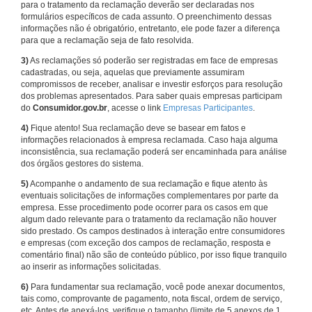
para o tratamento da reclamação deverão ser declaradas nos
formulários específicos de cada assunto. O preenchimento dessas
informações não é obrigatório, entretanto, ele pode fazer a diferença
para que a reclamação seja de fato resolvida.
3)
As reclamações só poderão ser registradas em face de empresas
cadastradas, ou seja, aquelas que previamente assumiram
compromissos de receber, analisar e investir esforços para resolução
dos problemas apresentados. Para saber quais empresas participam
do
Consumidor.gov.br
, acesse o link
Empresas Participantes
.
4)
Fique atento! Sua reclamação deve se basear em fatos e
informações relacionados à empresa reclamada. Caso haja alguma
inconsistência, sua reclamação poderá ser encaminhada para análise
dos órgãos gestores do sistema.
5)
Acompanhe o andamento de sua reclamação e fique atento às
eventuais solicitações de informações complementares por parte da
empresa. Esse procedimento pode ocorrer para os casos em que
algum dado relevante para o tratamento da reclamação não houver
sido prestado. Os campos destinados à interação entre consumidores
e empresas (com exceção dos campos de reclamação, resposta e
comentário final) não são de conteúdo público, por isso fique tranquilo
ao inserir as informações solicitadas.
6)
Para fundamentar sua reclamação, você pode anexar documentos,
tais como, comprovante de pagamento, nota fiscal, ordem de serviço,
etc. Antes de anexá-los, verifique o tamanho (limite de 5 anexos de 1