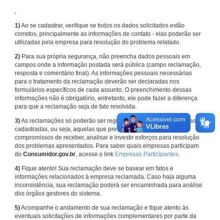
,
1)
Ao se cadastrar, verifique se todos os dados solicitados estão
corretos, principalmente as informações de contato - elas poderão ser
utilizadas pela empresa para resolução do problema relatado.
2)
Para sua própria segurança, não preencha dados pessoais em
campos onde a informação postada será pública (campo reclamação,
resposta e comentário final). As informações pessoais necessárias
para o tratamento da reclamação deverão ser declaradas nos
formulários específicos de cada assunto. O preenchimento dessas
informações não é obrigatório, entretanto, ele pode fazer a diferença
para que a reclamação seja de fato resolvida.
3)
As reclamações só poderão ser registradas em face de empresas
cadastradas, ou seja, aquelas que previamente assumiram
compromissos de receber, analisar e investir esforços para resolução
dos problemas apresentados. Para saber quais empresas participam
do
Consumidor.gov.br
, acesse o link
Empresas Participantes
.
4)
Fique atento! Sua reclamação deve se basear em fatos e
informações relacionados à empresa reclamada. Caso haja alguma
inconsistência, sua reclamação poderá ser encaminhada para análise
dos órgãos gestores do sistema.
5)
Acompanhe o andamento de sua reclamação e fique atento às
eventuais solicitações de informações complementares por parte da