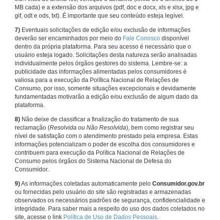
MB cada) e a extensão dos arquivos (pdf, doc e docx, xls e xlsx, jpg e
gif, odt e ods, txt). É importante que seu conteúdo esteja legível.
7)
Eventuais solicitações de edição e/ou exclusão de informações
deverão ser encaminhados por meio do
Fale Conosco
disponível
dentro da própria plataforma. Para seu acesso é necessário que o
usuário esteja logado. Solicitações desta natureza serão analisadas
individualmente pelos órgãos gestores do sistema. Lembre-se: a
publicidade das informações alimentadas pelos consumidores é
valiosa para a execução da Política Nacional de Relações de
Consumo, por isso, somente situações excepcionais e devidamente
fundamentadas motivarão a edição e/ou exclusão de algum dado da
plataforma.
8)
Não deixe de classificar a finalização do tratamento de sua
reclamação (
Resolvida ou Não Resolvida
), bem como registrar seu
nível de satisfação com o atendimento prestado pela empresa. Estas
informações potencializam o poder de escolha dos consumidores e
contribuem para execução da Política Nacional de Relações de
Consumo pelos órgãos do Sistema Nacional de Defesa do
Consumidor.
9)
As informações coletadas automaticamente pelo
Consumidor.gov.br
ou fornecidas pelo usuário do site são registradas e armazenadas
observados os necessários padrões de segurança, confidencialidade e
integridade. Para saber mais a respeito do uso dos dados coletados no
site, acesse o link
Política de Uso de Dados Pessoais
.