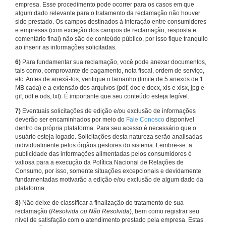
empresa. Esse procedimento pode ocorrer para os casos em que
algum dado relevante para o tratamento da reclamação não houver
sido prestado. Os campos destinados à interação entre consumidores
e empresas (com exceção dos campos de reclamação, resposta e
comentário final) não são de conteúdo público, por isso fique tranquilo
ao inserir as informações solicitadas.
6)
Para fundamentar sua reclamação, você pode anexar documentos,
tais como, comprovante de pagamento, nota fiscal, ordem de serviço,
etc. Antes de anexá-los, verifique o tamanho (limite de 5 anexos de 1
MB cada) e a extensão dos arquivos (pdf, doc e docx, xls e xlsx, jpg e
gif, odt e ods, txt). É importante que seu conteúdo esteja legível.
7)
Eventuais solicitações de edição e/ou exclusão de informações
deverão ser encaminhados por meio do
Fale Conosco
disponível
dentro da própria plataforma. Para seu acesso é necessário que o
usuário esteja logado. Solicitações desta natureza serão analisadas
individualmente pelos órgãos gestores do sistema. Lembre-se: a
publicidade das informações alimentadas pelos consumidores é
valiosa para a execução da Política Nacional de Relações de
Consumo, por isso, somente situações excepcionais e devidamente
fundamentadas motivarão a edição e/ou exclusão de algum dado da
plataforma.
8)
Não deixe de classificar a finalização do tratamento de sua
reclamação (
Resolvida ou Não Resolvida
), bem como registrar seu
nível de satisfação com o atendimento prestado pela empresa. Estas