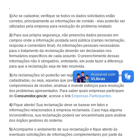
,
1)
Ao se cadastrar, verifique se todos os dados solicitados estão
corretos, principalmente as informações de contato - elas poderão ser
utilizadas pela empresa para resolução do problema relatado.
2)
Para sua própria segurança, não preencha dados pessoais em
campos onde a informação postada será pública (campo reclamação,
resposta e comentário final). As informações pessoais necessárias
para o tratamento da reclamação deverão ser declaradas nos
formulários específicos de cada assunto. O preenchimento dessas
informações não é obrigatório, entretanto, ele pode fazer a diferença
para que a reclamação seja de fato resolvida.
3)
As reclamações só poderão ser registradas em face de empresas
cadastradas, ou seja, aquelas que previamente assumiram
compromissos de receber, analisar e investir esforços para resolução
dos problemas apresentados. Para saber quais empresas participam
do
Consumidor.gov.br
, acesse o link
Empresas Participantes
.
4)
Fique atento! Sua reclamação deve se basear em fatos e
informações relacionados à empresa reclamada. Caso haja alguma
inconsistência, sua reclamação poderá ser encaminhada para análise
dos órgãos gestores do sistema.
5)
Acompanhe o andamento de sua reclamação e fique atento às
eventuais solicitações de informações complementares por parte da