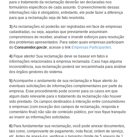
para o tratamento da reclamação deverão ser declaradas nos
formulários específicos de cada assunto. O preenchimento dessas
informações não é obrigatório, entretanto, ele pode fazer a diferença
para que a reclamação seja de fato resolvida.
3)
As reclamações só poderão ser registradas em face de empresas
cadastradas, ou seja, aquelas que previamente assumiram
compromissos de receber, analisar e investir esforços para resolução
dos problemas apresentados. Para saber quais empresas participam
do
Consumidor.gov.br
, acesse o link
Empresas Participantes
.
4)
Fique atento! Sua reclamação deve se basear em fatos e
informações relacionados à empresa reclamada. Caso haja alguma
inconsistência, sua reclamação poderá ser encaminhada para análise
dos órgãos gestores do sistema.
5)
Acompanhe o andamento de sua reclamação e fique atento às
eventuais solicitações de informações complementares por parte da
empresa. Esse procedimento pode ocorrer para os casos em que
algum dado relevante para o tratamento da reclamação não houver
sido prestado. Os campos destinados à interação entre consumidores
e empresas (com exceção dos campos de reclamação, resposta e
comentário final) não são de conteúdo público, por isso fique tranquilo
ao inserir as informações solicitadas.
6)
Para fundamentar sua reclamação, você pode anexar documentos,
tais como, comprovante de pagamento, nota fiscal, ordem de serviço,
etc. Antes de anexá-los, verifique o tamanho (limite de 5 anexos de 1