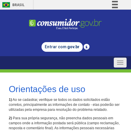
BRASIL
Simplifique!
Comunica BR
Participe
Acesso à informação
Entrar com
gov.br
Legislação
Canais
Toggle
naviga
Orientações de uso
1)
Ao se cadastrar, verifique se todos os dados solicitados estão
corretos, principalmente as informações de contato - elas poderão ser
utilizadas pela empresa para resolução do problema relatado.
2)
Para sua própria segurança, não preencha dados pessoais em
campos onde a informação postada será pública (campo reclamação,
resposta e comentário final). As informações pessoais necessárias