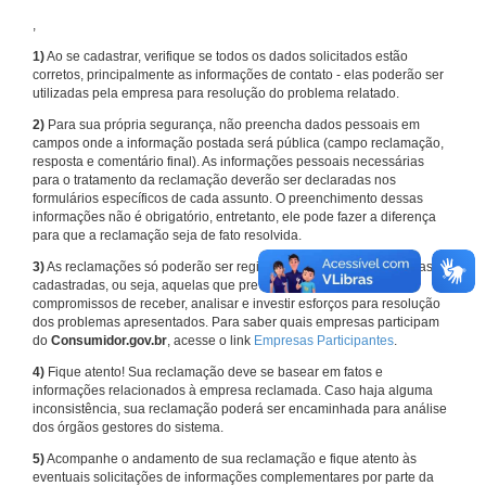
,
1)
Ao se cadastrar, verifique se todos os dados solicitados estão
corretos, principalmente as informações de contato - elas poderão ser
utilizadas pela empresa para resolução do problema relatado.
2)
Para sua própria segurança, não preencha dados pessoais em
campos onde a informação postada será pública (campo reclamação,
resposta e comentário final). As informações pessoais necessárias
para o tratamento da reclamação deverão ser declaradas nos
formulários específicos de cada assunto. O preenchimento dessas
informações não é obrigatório, entretanto, ele pode fazer a diferença
para que a reclamação seja de fato resolvida.
3)
As reclamações só poderão ser registradas em face de empresas
cadastradas, ou seja, aquelas que previamente assumiram
compromissos de receber, analisar e investir esforços para resolução
dos problemas apresentados. Para saber quais empresas participam
do
Consumidor.gov.br
, acesse o link
Empresas Participantes
.
4)
Fique atento! Sua reclamação deve se basear em fatos e
informações relacionados à empresa reclamada. Caso haja alguma
inconsistência, sua reclamação poderá ser encaminhada para análise
dos órgãos gestores do sistema.
5)
Acompanhe o andamento de sua reclamação e fique atento às
eventuais solicitações de informações complementares por parte da