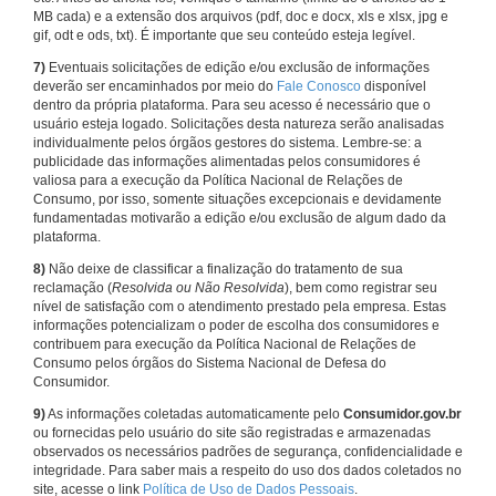
MB cada) e a extensão dos arquivos (pdf, doc e docx, xls e xlsx, jpg e
gif, odt e ods, txt). É importante que seu conteúdo esteja legível.
7)
Eventuais solicitações de edição e/ou exclusão de informações
deverão ser encaminhados por meio do
Fale Conosco
disponível
dentro da própria plataforma. Para seu acesso é necessário que o
usuário esteja logado. Solicitações desta natureza serão analisadas
individualmente pelos órgãos gestores do sistema. Lembre-se: a
publicidade das informações alimentadas pelos consumidores é
valiosa para a execução da Política Nacional de Relações de
Consumo, por isso, somente situações excepcionais e devidamente
fundamentadas motivarão a edição e/ou exclusão de algum dado da
plataforma.
8)
Não deixe de classificar a finalização do tratamento de sua
reclamação (
Resolvida ou Não Resolvida
), bem como registrar seu
nível de satisfação com o atendimento prestado pela empresa. Estas
informações potencializam o poder de escolha dos consumidores e
contribuem para execução da Política Nacional de Relações de
Consumo pelos órgãos do Sistema Nacional de Defesa do
Consumidor.
9)
As informações coletadas automaticamente pelo
Consumidor.gov.br
ou fornecidas pelo usuário do site são registradas e armazenadas
observados os necessários padrões de segurança, confidencialidade e
integridade. Para saber mais a respeito do uso dos dados coletados no
site, acesse o link
Política de Uso de Dados Pessoais
.