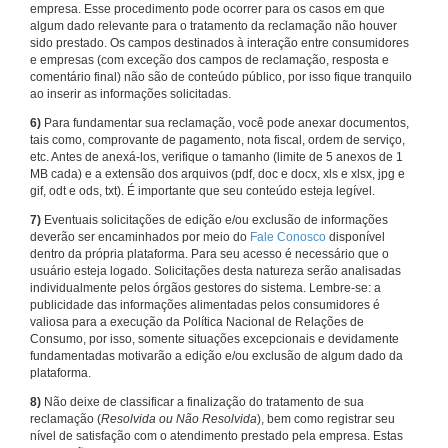
empresa. Esse procedimento pode ocorrer para os casos em que
algum dado relevante para o tratamento da reclamação não houver
sido prestado. Os campos destinados à interação entre consumidores
e empresas (com exceção dos campos de reclamação, resposta e
comentário final) não são de conteúdo público, por isso fique tranquilo
ao inserir as informações solicitadas.
6)
Para fundamentar sua reclamação, você pode anexar documentos,
tais como, comprovante de pagamento, nota fiscal, ordem de serviço,
etc. Antes de anexá-los, verifique o tamanho (limite de 5 anexos de 1
MB cada) e a extensão dos arquivos (pdf, doc e docx, xls e xlsx, jpg e
gif, odt e ods, txt). É importante que seu conteúdo esteja legível.
7)
Eventuais solicitações de edição e/ou exclusão de informações
deverão ser encaminhados por meio do
Fale Conosco
disponível
dentro da própria plataforma. Para seu acesso é necessário que o
usuário esteja logado. Solicitações desta natureza serão analisadas
individualmente pelos órgãos gestores do sistema. Lembre-se: a
publicidade das informações alimentadas pelos consumidores é
valiosa para a execução da Política Nacional de Relações de
Consumo, por isso, somente situações excepcionais e devidamente
fundamentadas motivarão a edição e/ou exclusão de algum dado da
plataforma.
8)
Não deixe de classificar a finalização do tratamento de sua
reclamação (
Resolvida ou Não Resolvida
), bem como registrar seu
nível de satisfação com o atendimento prestado pela empresa. Estas