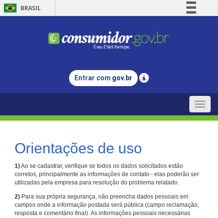
BRASIL
Simplifique!
Comunica BR
Participe
Acesso à informação
Entrar com
gov.br
Legislação
Canais
Toggle
naviga
Orientações de uso
1)
Ao se cadastrar, verifique se todos os dados solicitados estão
corretos, principalmente as informações de contato - elas poderão ser
utilizadas pela empresa para resolução do problema relatado.
2)
Para sua própria segurança, não preencha dados pessoais em
campos onde a informação postada será pública (campo reclamação,
resposta e comentário final). As informações pessoais necessárias