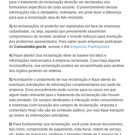
para o tratamento da reclamação deverão ser declaradas nos
formulários específicos de cada assunto. O preenchimento dessas
informações não é obrigatório, entretanto, ele pode fazer a diferença
para que a reclamação seja de fato resolvida.
3)
As reclamações só poderão ser registradas em face de empresas
cadastradas, ou seja, aquelas que previamente assumiram
compromissos de receber, analisar e investir esforços para resolução
dos problemas apresentados. Para saber quais empresas participam
do
Consumidor.gov.br
, acesse o link
Empresas Participantes
.
4)
Fique atento! Sua reclamação deve se basear em fatos e
informações relacionados à empresa reclamada. Caso haja alguma
inconsistência, sua reclamação poderá ser encaminhada para análise
dos órgãos gestores do sistema.
5)
Acompanhe o andamento de sua reclamação e fique atento às
eventuais solicitações de informações complementares por parte da
empresa. Esse procedimento pode ocorrer para os casos em que
algum dado relevante para o tratamento da reclamação não houver
sido prestado. Os campos destinados à interação entre consumidores
e empresas (com exceção dos campos de reclamação, resposta e
comentário final) não são de conteúdo público, por isso fique tranquilo
ao inserir as informações solicitadas.
6)
Para fundamentar sua reclamação, você pode anexar documentos,
tais como, comprovante de pagamento, nota fiscal, ordem de serviço,
etc. Antes de anexá-los, verifique o tamanho (limite de 5 anexos de 1