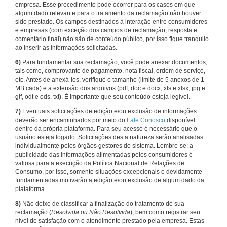
empresa. Esse procedimento pode ocorrer para os casos em que
algum dado relevante para o tratamento da reclamação não houver
sido prestado. Os campos destinados à interação entre consumidores
e empresas (com exceção dos campos de reclamação, resposta e
comentário final) não são de conteúdo público, por isso fique tranquilo
ao inserir as informações solicitadas.
6)
Para fundamentar sua reclamação, você pode anexar documentos,
tais como, comprovante de pagamento, nota fiscal, ordem de serviço,
etc. Antes de anexá-los, verifique o tamanho (limite de 5 anexos de 1
MB cada) e a extensão dos arquivos (pdf, doc e docx, xls e xlsx, jpg e
gif, odt e ods, txt). É importante que seu conteúdo esteja legível.
7)
Eventuais solicitações de edição e/ou exclusão de informações
deverão ser encaminhados por meio do
Fale Conosco
disponível
dentro da própria plataforma. Para seu acesso é necessário que o
usuário esteja logado. Solicitações desta natureza serão analisadas
individualmente pelos órgãos gestores do sistema. Lembre-se: a
publicidade das informações alimentadas pelos consumidores é
valiosa para a execução da Política Nacional de Relações de
Consumo, por isso, somente situações excepcionais e devidamente
fundamentadas motivarão a edição e/ou exclusão de algum dado da
plataforma.
8)
Não deixe de classificar a finalização do tratamento de sua
reclamação (
Resolvida ou Não Resolvida
), bem como registrar seu
nível de satisfação com o atendimento prestado pela empresa. Estas