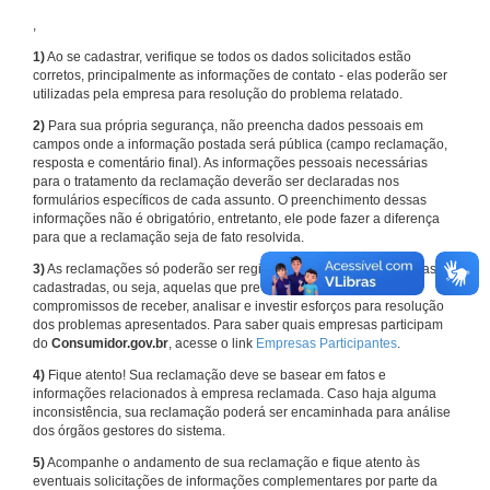
,
1)
Ao se cadastrar, verifique se todos os dados solicitados estão
corretos, principalmente as informações de contato - elas poderão ser
utilizadas pela empresa para resolução do problema relatado.
2)
Para sua própria segurança, não preencha dados pessoais em
campos onde a informação postada será pública (campo reclamação,
resposta e comentário final). As informações pessoais necessárias
para o tratamento da reclamação deverão ser declaradas nos
formulários específicos de cada assunto. O preenchimento dessas
informações não é obrigatório, entretanto, ele pode fazer a diferença
para que a reclamação seja de fato resolvida.
3)
As reclamações só poderão ser registradas em face de empresas
cadastradas, ou seja, aquelas que previamente assumiram
compromissos de receber, analisar e investir esforços para resolução
dos problemas apresentados. Para saber quais empresas participam
do
Consumidor.gov.br
, acesse o link
Empresas Participantes
.
4)
Fique atento! Sua reclamação deve se basear em fatos e
informações relacionados à empresa reclamada. Caso haja alguma
inconsistência, sua reclamação poderá ser encaminhada para análise
dos órgãos gestores do sistema.
5)
Acompanhe o andamento de sua reclamação e fique atento às
eventuais solicitações de informações complementares por parte da