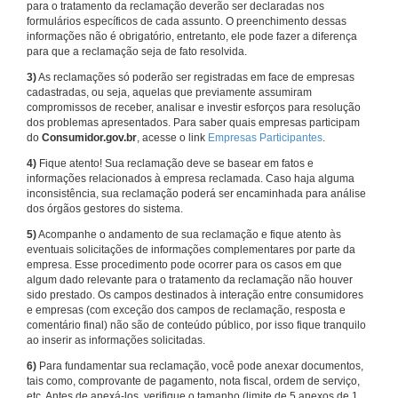
para o tratamento da reclamação deverão ser declaradas nos
formulários específicos de cada assunto. O preenchimento dessas
informações não é obrigatório, entretanto, ele pode fazer a diferença
para que a reclamação seja de fato resolvida.
3)
As reclamações só poderão ser registradas em face de empresas
cadastradas, ou seja, aquelas que previamente assumiram
compromissos de receber, analisar e investir esforços para resolução
dos problemas apresentados. Para saber quais empresas participam
do
Consumidor.gov.br
, acesse o link
Empresas Participantes
.
4)
Fique atento! Sua reclamação deve se basear em fatos e
informações relacionados à empresa reclamada. Caso haja alguma
inconsistência, sua reclamação poderá ser encaminhada para análise
dos órgãos gestores do sistema.
5)
Acompanhe o andamento de sua reclamação e fique atento às
eventuais solicitações de informações complementares por parte da
empresa. Esse procedimento pode ocorrer para os casos em que
algum dado relevante para o tratamento da reclamação não houver
sido prestado. Os campos destinados à interação entre consumidores
e empresas (com exceção dos campos de reclamação, resposta e
comentário final) não são de conteúdo público, por isso fique tranquilo
ao inserir as informações solicitadas.
6)
Para fundamentar sua reclamação, você pode anexar documentos,
tais como, comprovante de pagamento, nota fiscal, ordem de serviço,
etc. Antes de anexá-los, verifique o tamanho (limite de 5 anexos de 1