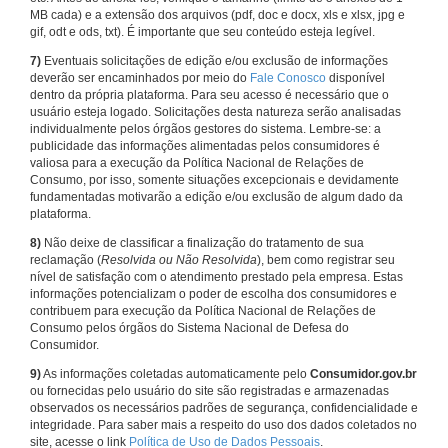
MB cada) e a extensão dos arquivos (pdf, doc e docx, xls e xlsx, jpg e
gif, odt e ods, txt). É importante que seu conteúdo esteja legível.
7)
Eventuais solicitações de edição e/ou exclusão de informações
deverão ser encaminhados por meio do
Fale Conosco
disponível
dentro da própria plataforma. Para seu acesso é necessário que o
usuário esteja logado. Solicitações desta natureza serão analisadas
individualmente pelos órgãos gestores do sistema. Lembre-se: a
publicidade das informações alimentadas pelos consumidores é
valiosa para a execução da Política Nacional de Relações de
Consumo, por isso, somente situações excepcionais e devidamente
fundamentadas motivarão a edição e/ou exclusão de algum dado da
plataforma.
8)
Não deixe de classificar a finalização do tratamento de sua
reclamação (
Resolvida ou Não Resolvida
), bem como registrar seu
nível de satisfação com o atendimento prestado pela empresa. Estas
informações potencializam o poder de escolha dos consumidores e
contribuem para execução da Política Nacional de Relações de
Consumo pelos órgãos do Sistema Nacional de Defesa do
Consumidor.
9)
As informações coletadas automaticamente pelo
Consumidor.gov.br
ou fornecidas pelo usuário do site são registradas e armazenadas
observados os necessários padrões de segurança, confidencialidade e
integridade. Para saber mais a respeito do uso dos dados coletados no
site, acesse o link
Política de Uso de Dados Pessoais
.