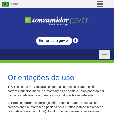
BRASIL
Simplifique!
Comunica BR
Participe
Acesso à informação
Entrar com
gov.br
Legislação
Canais
Toggle
naviga
Orientações de uso
1)
Ao se cadastrar, verifique se todos os dados solicitados estão
corretos, principalmente as informações de contato - elas poderão ser
utilizadas pela empresa para resolução do problema relatado.
2)
Para sua própria segurança, não preencha dados pessoais em
campos onde a informação postada será pública (campo reclamação,
resposta e comentário final). As informações pessoais necessárias