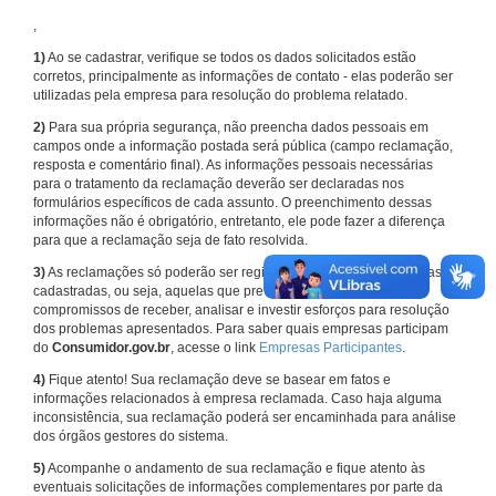
,
1)
Ao se cadastrar, verifique se todos os dados solicitados estão
corretos, principalmente as informações de contato - elas poderão ser
utilizadas pela empresa para resolução do problema relatado.
2)
Para sua própria segurança, não preencha dados pessoais em
campos onde a informação postada será pública (campo reclamação,
resposta e comentário final). As informações pessoais necessárias
para o tratamento da reclamação deverão ser declaradas nos
formulários específicos de cada assunto. O preenchimento dessas
informações não é obrigatório, entretanto, ele pode fazer a diferença
para que a reclamação seja de fato resolvida.
3)
As reclamações só poderão ser registradas em face de empresas
cadastradas, ou seja, aquelas que previamente assumiram
compromissos de receber, analisar e investir esforços para resolução
dos problemas apresentados. Para saber quais empresas participam
do
Consumidor.gov.br
, acesse o link
Empresas Participantes
.
4)
Fique atento! Sua reclamação deve se basear em fatos e
informações relacionados à empresa reclamada. Caso haja alguma
inconsistência, sua reclamação poderá ser encaminhada para análise
dos órgãos gestores do sistema.
5)
Acompanhe o andamento de sua reclamação e fique atento às
eventuais solicitações de informações complementares por parte da