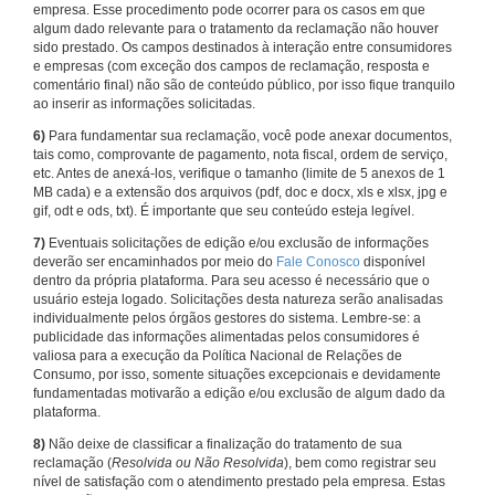
empresa. Esse procedimento pode ocorrer para os casos em que
algum dado relevante para o tratamento da reclamação não houver
sido prestado. Os campos destinados à interação entre consumidores
e empresas (com exceção dos campos de reclamação, resposta e
comentário final) não são de conteúdo público, por isso fique tranquilo
ao inserir as informações solicitadas.
6)
Para fundamentar sua reclamação, você pode anexar documentos,
tais como, comprovante de pagamento, nota fiscal, ordem de serviço,
etc. Antes de anexá-los, verifique o tamanho (limite de 5 anexos de 1
MB cada) e a extensão dos arquivos (pdf, doc e docx, xls e xlsx, jpg e
gif, odt e ods, txt). É importante que seu conteúdo esteja legível.
7)
Eventuais solicitações de edição e/ou exclusão de informações
deverão ser encaminhados por meio do
Fale Conosco
disponível
dentro da própria plataforma. Para seu acesso é necessário que o
usuário esteja logado. Solicitações desta natureza serão analisadas
individualmente pelos órgãos gestores do sistema. Lembre-se: a
publicidade das informações alimentadas pelos consumidores é
valiosa para a execução da Política Nacional de Relações de
Consumo, por isso, somente situações excepcionais e devidamente
fundamentadas motivarão a edição e/ou exclusão de algum dado da
plataforma.
8)
Não deixe de classificar a finalização do tratamento de sua
reclamação (
Resolvida ou Não Resolvida
), bem como registrar seu
nível de satisfação com o atendimento prestado pela empresa. Estas