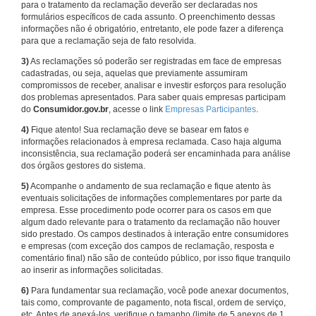
para o tratamento da reclamação deverão ser declaradas nos
formulários específicos de cada assunto. O preenchimento dessas
informações não é obrigatório, entretanto, ele pode fazer a diferença
para que a reclamação seja de fato resolvida.
3)
As reclamações só poderão ser registradas em face de empresas
cadastradas, ou seja, aquelas que previamente assumiram
compromissos de receber, analisar e investir esforços para resolução
dos problemas apresentados. Para saber quais empresas participam
do
Consumidor.gov.br
, acesse o link
Empresas Participantes
.
4)
Fique atento! Sua reclamação deve se basear em fatos e
informações relacionados à empresa reclamada. Caso haja alguma
inconsistência, sua reclamação poderá ser encaminhada para análise
dos órgãos gestores do sistema.
5)
Acompanhe o andamento de sua reclamação e fique atento às
eventuais solicitações de informações complementares por parte da
empresa. Esse procedimento pode ocorrer para os casos em que
algum dado relevante para o tratamento da reclamação não houver
sido prestado. Os campos destinados à interação entre consumidores
e empresas (com exceção dos campos de reclamação, resposta e
comentário final) não são de conteúdo público, por isso fique tranquilo
ao inserir as informações solicitadas.
6)
Para fundamentar sua reclamação, você pode anexar documentos,
tais como, comprovante de pagamento, nota fiscal, ordem de serviço,
etc. Antes de anexá-los, verifique o tamanho (limite de 5 anexos de 1