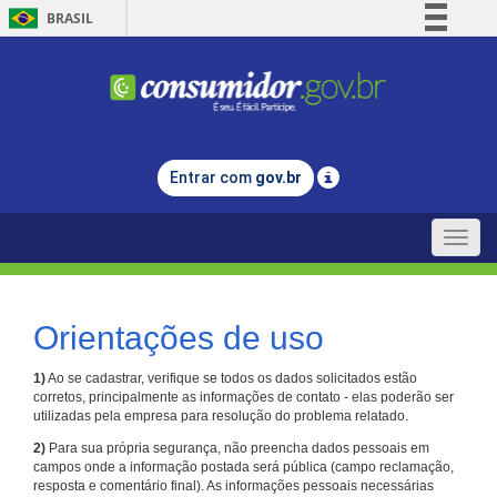
BRASIL
Simplifique!
Comunica BR
Participe
Acesso à informação
Entrar com
gov.br
Legislação
Canais
Toggle
naviga
Orientações de uso
1)
Ao se cadastrar, verifique se todos os dados solicitados estão
corretos, principalmente as informações de contato - elas poderão ser
utilizadas pela empresa para resolução do problema relatado.
2)
Para sua própria segurança, não preencha dados pessoais em
campos onde a informação postada será pública (campo reclamação,
resposta e comentário final). As informações pessoais necessárias