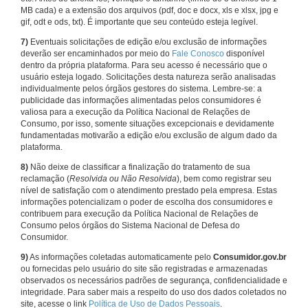
MB cada) e a extensão dos arquivos (pdf, doc e docx, xls e xlsx, jpg e
gif, odt e ods, txt). É importante que seu conteúdo esteja legível.
7)
Eventuais solicitações de edição e/ou exclusão de informações
deverão ser encaminhados por meio do
Fale Conosco
disponível
dentro da própria plataforma. Para seu acesso é necessário que o
usuário esteja logado. Solicitações desta natureza serão analisadas
individualmente pelos órgãos gestores do sistema. Lembre-se: a
publicidade das informações alimentadas pelos consumidores é
valiosa para a execução da Política Nacional de Relações de
Consumo, por isso, somente situações excepcionais e devidamente
fundamentadas motivarão a edição e/ou exclusão de algum dado da
plataforma.
8)
Não deixe de classificar a finalização do tratamento de sua
reclamação (
Resolvida ou Não Resolvida
), bem como registrar seu
nível de satisfação com o atendimento prestado pela empresa. Estas
informações potencializam o poder de escolha dos consumidores e
contribuem para execução da Política Nacional de Relações de
Consumo pelos órgãos do Sistema Nacional de Defesa do
Consumidor.
9)
As informações coletadas automaticamente pelo
Consumidor.gov.br
ou fornecidas pelo usuário do site são registradas e armazenadas
observados os necessários padrões de segurança, confidencialidade e
integridade. Para saber mais a respeito do uso dos dados coletados no
site, acesse o link
Política de Uso de Dados Pessoais
.