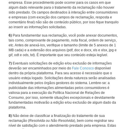
empresa. Esse procedimento pode ocorrer para os casos em que
algum dado relevante para o tratamento da reclamação não houver
sido prestado. Os campos destinados à interação entre consumidores
e empresas (com exceção dos campos de reclamação, resposta e
comentário final) não são de conteúdo público, por isso fique tranquilo
ao inserir as informações solicitadas.
6)
Para fundamentar sua reclamação, você pode anexar documentos,
tais como, comprovante de pagamento, nota fiscal, ordem de serviço,
etc. Antes de anexá-los, verifique o tamanho (limite de 5 anexos de 1
MB cada) e a extensão dos arquivos (pdf, doc e docx, xls e xlsx, jpg e
gif, odt e ods, txt). É importante que seu conteúdo esteja legível.
7)
Eventuais solicitações de edição e/ou exclusão de informações
deverão ser encaminhados por meio do
Fale Conosco
disponível
dentro da própria plataforma. Para seu acesso é necessário que o
usuário esteja logado. Solicitações desta natureza serão analisadas
individualmente pelos órgãos gestores do sistema. Lembre-se: a
publicidade das informações alimentadas pelos consumidores é
valiosa para a execução da Política Nacional de Relações de
Consumo, por isso, somente situações excepcionais e devidamente
fundamentadas motivarão a edição e/ou exclusão de algum dado da
plataforma.
8)
Não deixe de classificar a finalização do tratamento de sua
reclamação (
Resolvida ou Não Resolvida
), bem como registrar seu
nível de satisfação com o atendimento prestado pela empresa. Estas