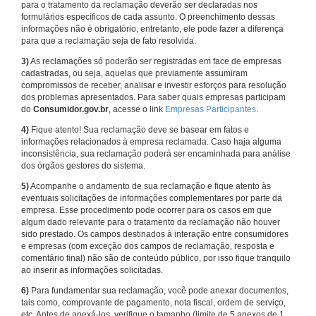
para o tratamento da reclamação deverão ser declaradas nos
formulários específicos de cada assunto. O preenchimento dessas
informações não é obrigatório, entretanto, ele pode fazer a diferença
para que a reclamação seja de fato resolvida.
3)
As reclamações só poderão ser registradas em face de empresas
cadastradas, ou seja, aquelas que previamente assumiram
compromissos de receber, analisar e investir esforços para resolução
dos problemas apresentados. Para saber quais empresas participam
do
Consumidor.gov.br
, acesse o link
Empresas Participantes
.
4)
Fique atento! Sua reclamação deve se basear em fatos e
informações relacionados à empresa reclamada. Caso haja alguma
inconsistência, sua reclamação poderá ser encaminhada para análise
dos órgãos gestores do sistema.
5)
Acompanhe o andamento de sua reclamação e fique atento às
eventuais solicitações de informações complementares por parte da
empresa. Esse procedimento pode ocorrer para os casos em que
algum dado relevante para o tratamento da reclamação não houver
sido prestado. Os campos destinados à interação entre consumidores
e empresas (com exceção dos campos de reclamação, resposta e
comentário final) não são de conteúdo público, por isso fique tranquilo
ao inserir as informações solicitadas.
6)
Para fundamentar sua reclamação, você pode anexar documentos,
tais como, comprovante de pagamento, nota fiscal, ordem de serviço,
etc. Antes de anexá-los, verifique o tamanho (limite de 5 anexos de 1