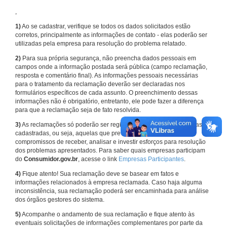
,
1)
Ao se cadastrar, verifique se todos os dados solicitados estão
corretos, principalmente as informações de contato - elas poderão ser
utilizadas pela empresa para resolução do problema relatado.
2)
Para sua própria segurança, não preencha dados pessoais em
campos onde a informação postada será pública (campo reclamação,
resposta e comentário final). As informações pessoais necessárias
para o tratamento da reclamação deverão ser declaradas nos
formulários específicos de cada assunto. O preenchimento dessas
informações não é obrigatório, entretanto, ele pode fazer a diferença
para que a reclamação seja de fato resolvida.
3)
As reclamações só poderão ser registradas em face de empresas
cadastradas, ou seja, aquelas que previamente assumiram
compromissos de receber, analisar e investir esforços para resolução
dos problemas apresentados. Para saber quais empresas participam
do
Consumidor.gov.br
, acesse o link
Empresas Participantes
.
4)
Fique atento! Sua reclamação deve se basear em fatos e
informações relacionados à empresa reclamada. Caso haja alguma
inconsistência, sua reclamação poderá ser encaminhada para análise
dos órgãos gestores do sistema.
5)
Acompanhe o andamento de sua reclamação e fique atento às
eventuais solicitações de informações complementares por parte da