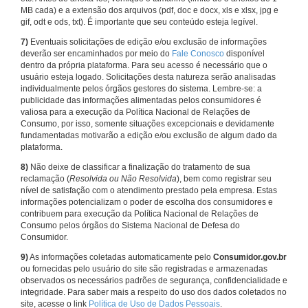
MB cada) e a extensão dos arquivos (pdf, doc e docx, xls e xlsx, jpg e
gif, odt e ods, txt). É importante que seu conteúdo esteja legível.
7)
Eventuais solicitações de edição e/ou exclusão de informações
deverão ser encaminhados por meio do
Fale Conosco
disponível
dentro da própria plataforma. Para seu acesso é necessário que o
usuário esteja logado. Solicitações desta natureza serão analisadas
individualmente pelos órgãos gestores do sistema. Lembre-se: a
publicidade das informações alimentadas pelos consumidores é
valiosa para a execução da Política Nacional de Relações de
Consumo, por isso, somente situações excepcionais e devidamente
fundamentadas motivarão a edição e/ou exclusão de algum dado da
plataforma.
8)
Não deixe de classificar a finalização do tratamento de sua
reclamação (
Resolvida ou Não Resolvida
), bem como registrar seu
nível de satisfação com o atendimento prestado pela empresa. Estas
informações potencializam o poder de escolha dos consumidores e
contribuem para execução da Política Nacional de Relações de
Consumo pelos órgãos do Sistema Nacional de Defesa do
Consumidor.
9)
As informações coletadas automaticamente pelo
Consumidor.gov.br
ou fornecidas pelo usuário do site são registradas e armazenadas
observados os necessários padrões de segurança, confidencialidade e
integridade. Para saber mais a respeito do uso dos dados coletados no
site, acesse o link
Política de Uso de Dados Pessoais
.