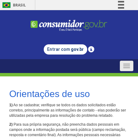
BRASIL
Simplifique!
Comunica BR
Participe
Acesso à informação
Entrar com
gov.br
Legislação
Canais
Toggle
naviga
Orientações de uso
1)
Ao se cadastrar, verifique se todos os dados solicitados estão
corretos, principalmente as informações de contato - elas poderão ser
utilizadas pela empresa para resolução do problema relatado.
2)
Para sua própria segurança, não preencha dados pessoais em
campos onde a informação postada será pública (campo reclamação,
resposta e comentário final). As informações pessoais necessárias