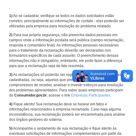
,
1)
Ao se cadastrar, verifique se todos os dados solicitados estão
corretos, principalmente as informações de contato - elas poderão ser
utilizadas pela empresa para resolução do problema relatado.
2)
Para sua própria segurança, não preencha dados pessoais em
campos onde a informação postada será pública (campo reclamação,
resposta e comentário final). As informações pessoais necessárias
para o tratamento da reclamação deverão ser declaradas nos
formulários específicos de cada assunto. O preenchimento dessas
informações não é obrigatório, entretanto, ele pode fazer a diferença
para que a reclamação seja de fato resolvida.
3)
As reclamações só poderão ser registradas em face de empresas
cadastradas, ou seja, aquelas que previamente assumiram
compromissos de receber, analisar e investir esforços para resolução
dos problemas apresentados. Para saber quais empresas participam
do
Consumidor.gov.br
, acesse o link
Empresas Participantes
.
4)
Fique atento! Sua reclamação deve se basear em fatos e
informações relacionados à empresa reclamada. Caso haja alguma
inconsistência, sua reclamação poderá ser encaminhada para análise
dos órgãos gestores do sistema.
5)
Acompanhe o andamento de sua reclamação e fique atento às
eventuais solicitações de informações complementares por parte da