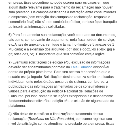
empresa. Esse procedimento pode ocorrer para os casos em que
algum dado relevante para o tratamento da reclamação não houver
sido prestado. Os campos destinados à interação entre consumidores
e empresas (com exceção dos campos de reclamação, resposta e
comentário final) não são de conteúdo público, por isso fique tranquilo
ao inserir as informações solicitadas.
6)
Para fundamentar sua reclamação, você pode anexar documentos,
tais como, comprovante de pagamento, nota fiscal, ordem de serviço,
etc. Antes de anexá-los, verifique o tamanho (limite de 5 anexos de 1
MB cada) e a extensão dos arquivos (pdf, doc e docx, xls e xlsx, jpg e
gif, odt e ods, txt). É importante que seu conteúdo esteja legível.
7)
Eventuais solicitações de edição e/ou exclusão de informações
deverão ser encaminhados por meio do
Fale Conosco
disponível
dentro da própria plataforma. Para seu acesso é necessário que o
usuário esteja logado. Solicitações desta natureza serão analisadas
individualmente pelos órgãos gestores do sistema. Lembre-se: a
publicidade das informações alimentadas pelos consumidores é
valiosa para a execução da Política Nacional de Relações de
Consumo, por isso, somente situações excepcionais e devidamente
fundamentadas motivarão a edição e/ou exclusão de algum dado da
plataforma.
8)
Não deixe de classificar a finalização do tratamento de sua
reclamação (
Resolvida ou Não Resolvida
), bem como registrar seu
nível de satisfação com o atendimento prestado pela empresa. Estas