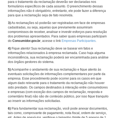
para o tratamento da reclamação deverão ser declaradas nos
formulários específicos de cada assunto. O preenchimento dessas
informações não é obrigatório, entretanto, ele pode fazer a diferença
para que a reclamação seja de fato resolvida.
3)
As reclamações só poderão ser registradas em face de empresas
cadastradas, ou seja, aquelas que previamente assumiram
compromissos de receber, analisar e investir esforços para resolução
dos problemas apresentados. Para saber quais empresas participam
do
Consumidor.gov.br
, acesse o link
Empresas Participantes
.
4)
Fique atento! Sua reclamação deve se basear em fatos e
informações relacionados à empresa reclamada. Caso haja alguma
inconsistência, sua reclamação poderá ser encaminhada para análise
dos órgãos gestores do sistema.
5)
Acompanhe o andamento de sua reclamação e fique atento às
eventuais solicitações de informações complementares por parte da
empresa. Esse procedimento pode ocorrer para os casos em que
algum dado relevante para o tratamento da reclamação não houver
sido prestado. Os campos destinados à interação entre consumidores
e empresas (com exceção dos campos de reclamação, resposta e
comentário final) não são de conteúdo público, por isso fique tranquilo
ao inserir as informações solicitadas.
6)
Para fundamentar sua reclamação, você pode anexar documentos,
tais como, comprovante de pagamento, nota fiscal, ordem de serviço,
etc. Antes de anexá-los, verifique o tamanho (limite de 5 anexos de 1