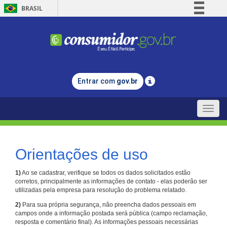
BRASIL
Simplifique!
Comunica BR
Participe
Acesso à informação
Entrar com
gov.br
Legislação
Canais
Toggle
naviga
Orientações de uso
1)
Ao se cadastrar, verifique se todos os dados solicitados estão
corretos, principalmente as informações de contato - elas poderão ser
utilizadas pela empresa para resolução do problema relatado.
2)
Para sua própria segurança, não preencha dados pessoais em
campos onde a informação postada será pública (campo reclamação,
resposta e comentário final). As informações pessoais necessárias