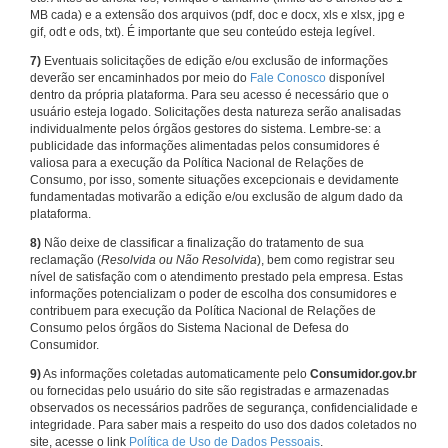
MB cada) e a extensão dos arquivos (pdf, doc e docx, xls e xlsx, jpg e
gif, odt e ods, txt). É importante que seu conteúdo esteja legível.
7)
Eventuais solicitações de edição e/ou exclusão de informações
deverão ser encaminhados por meio do
Fale Conosco
disponível
dentro da própria plataforma. Para seu acesso é necessário que o
usuário esteja logado. Solicitações desta natureza serão analisadas
individualmente pelos órgãos gestores do sistema. Lembre-se: a
publicidade das informações alimentadas pelos consumidores é
valiosa para a execução da Política Nacional de Relações de
Consumo, por isso, somente situações excepcionais e devidamente
fundamentadas motivarão a edição e/ou exclusão de algum dado da
plataforma.
8)
Não deixe de classificar a finalização do tratamento de sua
reclamação (
Resolvida ou Não Resolvida
), bem como registrar seu
nível de satisfação com o atendimento prestado pela empresa. Estas
informações potencializam o poder de escolha dos consumidores e
contribuem para execução da Política Nacional de Relações de
Consumo pelos órgãos do Sistema Nacional de Defesa do
Consumidor.
9)
As informações coletadas automaticamente pelo
Consumidor.gov.br
ou fornecidas pelo usuário do site são registradas e armazenadas
observados os necessários padrões de segurança, confidencialidade e
integridade. Para saber mais a respeito do uso dos dados coletados no
site, acesse o link
Política de Uso de Dados Pessoais
.