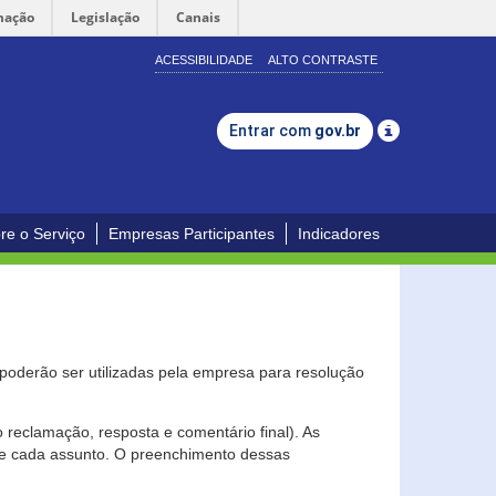
mação
Legislação
Canais
ACESSIBILIDADE
ALTO CONTRASTE
Entrar com
gov.br
re o Serviço
Empresas Participantes
Indicadores
s poderão ser utilizadas pela empresa para resolução
eclamação, resposta e comentário final). As
 de cada assunto. O preenchimento dessas