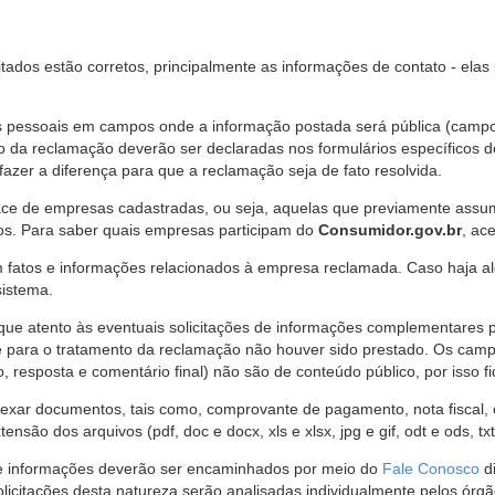
citados estão corretos, principalmente as informações de contato - ela
pessoais em campos onde a informação postada será pública (campo r
o da reclamação deverão ser declaradas nos formulários específicos
fazer a diferença para que a reclamação seja de fato resolvida.
ce de empresas cadastradas, ou seja, aquelas que previamente assumi
os. Para saber quais empresas participam do
Consumidor.gov.br
, ac
 fatos e informações relacionados à empresa reclamada. Caso haja al
sistema.
e atento às eventuais solicitações de informações complementares 
 para o tratamento da reclamação não houver sido prestado. Os camp
sposta e comentário final) não são de conteúdo público, por isso fique
ar documentos, tais como, comprovante de pagamento, nota fiscal, ord
nsão dos arquivos (pdf, doc e docx, xls e xlsx, jpg e gif, odt e ods, tx
 de informações deverão ser encaminhados por meio do
Fale Conosco
di
olicitações desta natureza serão analisadas individualmente pelos órg