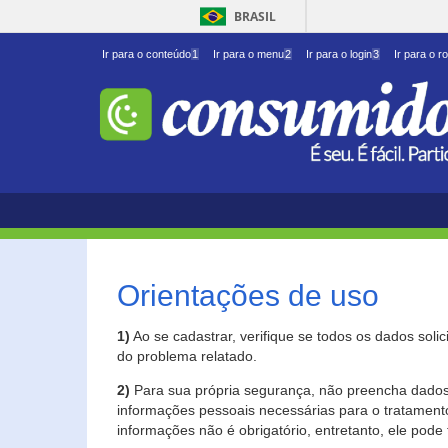
BRASIL
Ir para o conteúdo
1
Ir para o menu
2
Ir para o login
3
Ir para o r
Orientações de uso
1)
Ao se cadastrar, verifique se todos os dados soli
do problema relatado.
2)
Para sua própria segurança, não preencha dados 
informações pessoais necessárias para o tratament
informações não é obrigatório, entretanto, ele pode 