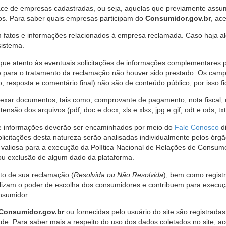
ce de empresas cadastradas, ou seja, aquelas que previamente assumi
os. Para saber quais empresas participam do
Consumidor.gov.br
, ac
 fatos e informações relacionados à empresa reclamada. Caso haja al
sistema.
e atento às eventuais solicitações de informações complementares 
 para o tratamento da reclamação não houver sido prestado. Os camp
sposta e comentário final) não são de conteúdo público, por isso fique
ar documentos, tais como, comprovante de pagamento, nota fiscal, ord
nsão dos arquivos (pdf, doc e docx, xls e xlsx, jpg e gif, odt e ods, tx
 de informações deverão ser encaminhados por meio do
Fale Conosco
di
olicitações desta natureza serão analisadas individualmente pelos órg
valiosa para a execução da Política Nacional de Relações de Consumo
u exclusão de algum dado da plataforma.
nto de sua reclamação (
Resolvida ou Não Resolvida
), bem como regist
alizam o poder de escolha dos consumidores e contribuem para execu
nsumidor.
Consumidor.gov.br
ou fornecidas pelo usuário do site são registrad
de. Para saber mais a respeito do uso dos dados coletados no site, ac