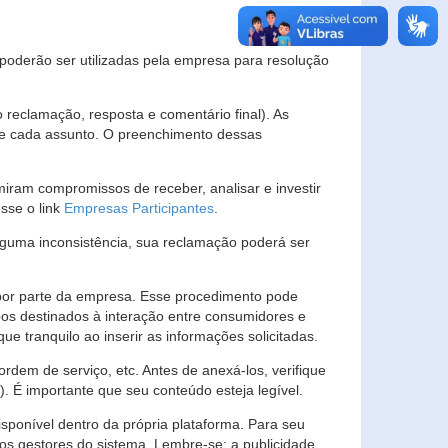
s poderão ser utilizadas pela empresa para resolução
eclamação, resposta e comentário final). As
 de cada assunto. O preenchimento dessas
ram compromissos de receber, analisar e investir
esse o link
Empresas Participantes
.
guma inconsistência, sua reclamação poderá ser
por parte da empresa. Esse procedimento pode
os destinados à interação entre consumidores e
 tranquilo ao inserir as informações solicitadas.
em de serviço, etc. Antes de anexá-los, verifique
t). É importante que seu conteúdo esteja legível.
sponível dentro da própria plataforma. Para seu
ãos gestores do sistema. Lembre-se: a publicidade