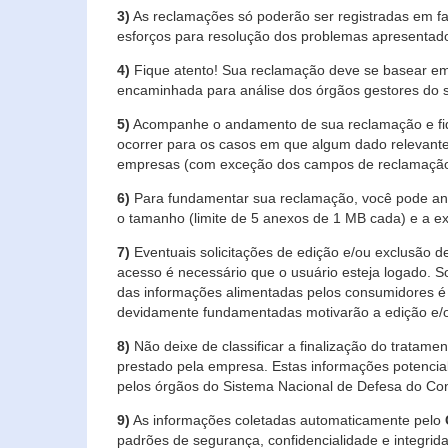
3)
As reclamações só poderão ser registradas em fa
esforços para resolução dos problemas apresentad
4)
Fique atento! Sua reclamação deve se basear em
encaminhada para análise dos órgãos gestores do 
5)
Acompanhe o andamento de sua reclamação e fiqu
ocorrer para os casos em que algum dado relevante
empresas (com exceção dos campos de reclamação, re
6)
Para fundamentar sua reclamação, você pode anex
o tamanho (limite de 5 anexos de 1 MB cada) e a exte
7)
Eventuais solicitações de edição e/ou exclusão
acesso é necessário que o usuário esteja logado. S
das informações alimentadas pelos consumidores é 
devidamente fundamentadas motivarão a edição e/o
8)
Não deixe de classificar a finalização do tratame
prestado pela empresa. Estas informações potenci
pelos órgãos do Sistema Nacional de Defesa do Co
9)
As informações coletadas automaticamente pelo
padrões de segurança, confidencialidade e integrida