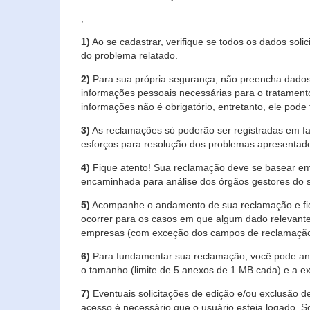
,
1)
Ao se cadastrar, verifique se todos os dados soli
do problema relatado.
2)
Para sua própria segurança, não preencha dados 
informações pessoais necessárias para o tratament
informações não é obrigatório, entretanto, ele pode 
3)
As reclamações só poderão ser registradas em fa
esforços para resolução dos problemas apresentad
4)
Fique atento! Sua reclamação deve se basear em
encaminhada para análise dos órgãos gestores do 
5)
Acompanhe o andamento de sua reclamação e fiqu
ocorrer para os casos em que algum dado relevante
empresas (com exceção dos campos de reclamação, re
6)
Para fundamentar sua reclamação, você pode anex
o tamanho (limite de 5 anexos de 1 MB cada) e a exte
7)
Eventuais solicitações de edição e/ou exclusão
acesso é necessário que o usuário esteja logado. S