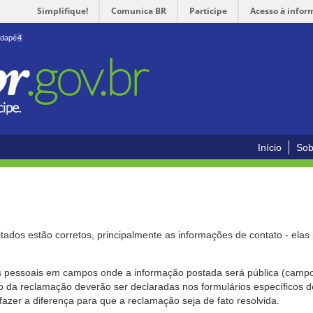
Simplifique!
Comunica BR
Participe
Acesso à infor
odapé
4
Início
Sob
citados estão corretos, principalmente as informações de contato - ela
pessoais em campos onde a informação postada será pública (campo r
o da reclamação deverão ser declaradas nos formulários específicos
fazer a diferença para que a reclamação seja de fato resolvida.