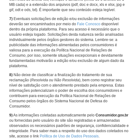
MB cada) e a extensão dos arquivos (pdf, doc e docx, xls e xlsx, jpg e
gif, odt e ods, txt). É importante que seu conteúdo esteja legível.
7)
Eventuais solicitações de edição e/ou exclusão de informações
deverão ser encaminhados por meio do
Fale Conosco
disponível
dentro da própria plataforma. Para seu acesso é necessário que o
usuário esteja logado. Solicitações desta natureza serão analisadas
individualmente pelos órgãos gestores do sistema. Lembre-se: a
publicidade das informações alimentadas pelos consumidores é
valiosa para a execução da Política Nacional de Relações de
Consumo, por isso, somente situações excepcionais e devidamente
fundamentadas motivarão a edição e/ou exclusão de algum dado da
plataforma.
8)
Não deixe de classificar a finalização do tratamento de sua
reclamação (
Resolvida ou Não Resolvida
), bem como registrar seu
nível de satisfação com o atendimento prestado pela empresa. Estas
informações potencializam o poder de escolha dos consumidores e
contribuem para execução da Política Nacional de Relações de
Consumo pelos órgãos do Sistema Nacional de Defesa do
Consumidor.
9)
As informações coletadas automaticamente pelo
Consumidor.gov.br
ou fornecidas pelo usuário do site são registradas e armazenadas
observados os necessários padrões de segurança, confidencialidade e
integridade. Para saber mais a respeito do uso dos dados coletados no
site, acesse o link
Política de Uso de Dados Pessoais
.