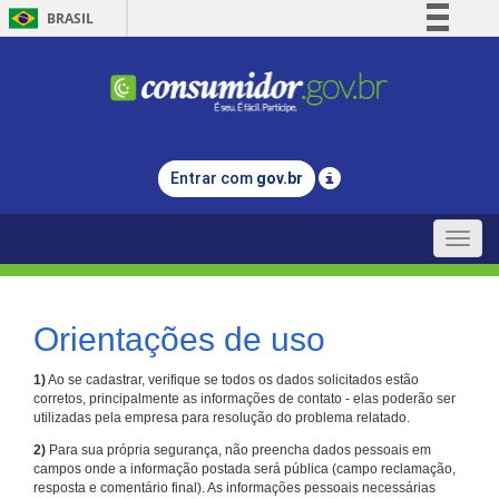
BRASIL
Simplifique!
Comunica BR
Participe
Acesso à informação
Entrar com
gov.br
Legislação
Canais
Toggle
naviga
Orientações de uso
1)
Ao se cadastrar, verifique se todos os dados solicitados estão
corretos, principalmente as informações de contato - elas poderão ser
utilizadas pela empresa para resolução do problema relatado.
2)
Para sua própria segurança, não preencha dados pessoais em
campos onde a informação postada será pública (campo reclamação,
resposta e comentário final). As informações pessoais necessárias