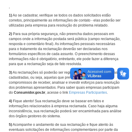
,
1)
Ao se cadastrar, verifique se todos os dados solicitados estão
corretos, principalmente as informações de contato - elas poderão ser
utilizadas pela empresa para resolução do problema relatado.
2)
Para sua própria segurança, não preencha dados pessoais em
campos onde a informação postada será pública (campo reclamação,
resposta e comentário final). As informações pessoais necessárias
para o tratamento da reclamação deverão ser declaradas nos
formulários específicos de cada assunto. O preenchimento dessas
informações não é obrigatório, entretanto, ele pode fazer a diferença
para que a reclamação seja de fato resolvida.
3)
As reclamações só poderão ser registradas em face de empresas
cadastradas, ou seja, aquelas que previamente assumiram
compromissos de receber, analisar e investir esforços para resolução
dos problemas apresentados. Para saber quais empresas participam
do
Consumidor.gov.br
, acesse o link
Empresas Participantes
.
4)
Fique atento! Sua reclamação deve se basear em fatos e
informações relacionados à empresa reclamada. Caso haja alguma
inconsistência, sua reclamação poderá ser encaminhada para análise
dos órgãos gestores do sistema.
5)
Acompanhe o andamento de sua reclamação e fique atento às
eventuais solicitações de informações complementares por parte da