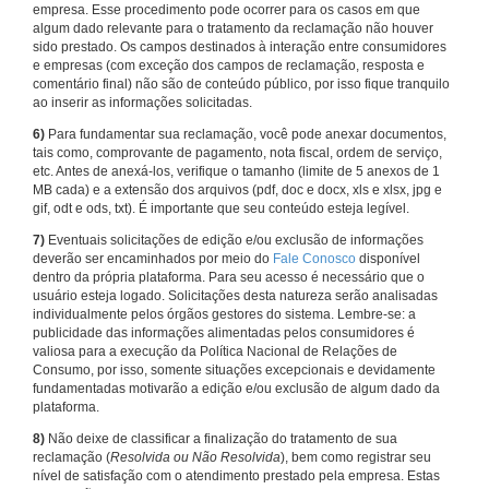
empresa. Esse procedimento pode ocorrer para os casos em que
algum dado relevante para o tratamento da reclamação não houver
sido prestado. Os campos destinados à interação entre consumidores
e empresas (com exceção dos campos de reclamação, resposta e
comentário final) não são de conteúdo público, por isso fique tranquilo
ao inserir as informações solicitadas.
6)
Para fundamentar sua reclamação, você pode anexar documentos,
tais como, comprovante de pagamento, nota fiscal, ordem de serviço,
etc. Antes de anexá-los, verifique o tamanho (limite de 5 anexos de 1
MB cada) e a extensão dos arquivos (pdf, doc e docx, xls e xlsx, jpg e
gif, odt e ods, txt). É importante que seu conteúdo esteja legível.
7)
Eventuais solicitações de edição e/ou exclusão de informações
deverão ser encaminhados por meio do
Fale Conosco
disponível
dentro da própria plataforma. Para seu acesso é necessário que o
usuário esteja logado. Solicitações desta natureza serão analisadas
individualmente pelos órgãos gestores do sistema. Lembre-se: a
publicidade das informações alimentadas pelos consumidores é
valiosa para a execução da Política Nacional de Relações de
Consumo, por isso, somente situações excepcionais e devidamente
fundamentadas motivarão a edição e/ou exclusão de algum dado da
plataforma.
8)
Não deixe de classificar a finalização do tratamento de sua
reclamação (
Resolvida ou Não Resolvida
), bem como registrar seu
nível de satisfação com o atendimento prestado pela empresa. Estas