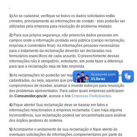
,
1)
Ao se cadastrar, verifique se todos os dados solicitados estão
corretos, principalmente as informações de contato - elas poderão ser
utilizadas pela empresa para resolução do problema relatado.
2)
Para sua própria segurança, não preencha dados pessoais em
campos onde a informação postada será pública (campo reclamação,
resposta e comentário final). As informações pessoais necessárias
para o tratamento da reclamação deverão ser declaradas nos
formulários específicos de cada assunto. O preenchimento dessas
informações não é obrigatório, entretanto, ele pode fazer a diferença
para que a reclamação seja de fato resolvida.
3)
As reclamações só poderão ser registradas em face de empresas
cadastradas, ou seja, aquelas que previamente assumiram
compromissos de receber, analisar e investir esforços para resolução
dos problemas apresentados. Para saber quais empresas participam
do
Consumidor.gov.br
, acesse o link
Empresas Participantes
.
4)
Fique atento! Sua reclamação deve se basear em fatos e
informações relacionados à empresa reclamada. Caso haja alguma
inconsistência, sua reclamação poderá ser encaminhada para análise
dos órgãos gestores do sistema.
5)
Acompanhe o andamento de sua reclamação e fique atento às
eventuais solicitações de informações complementares por parte da