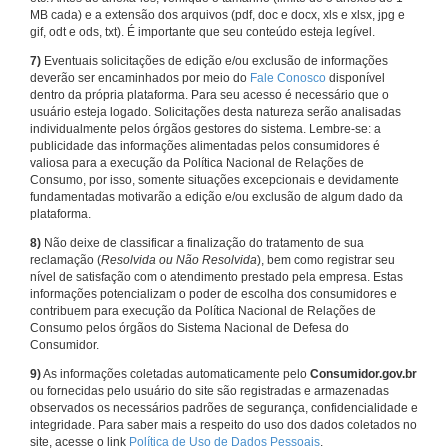
MB cada) e a extensão dos arquivos (pdf, doc e docx, xls e xlsx, jpg e
gif, odt e ods, txt). É importante que seu conteúdo esteja legível.
7)
Eventuais solicitações de edição e/ou exclusão de informações
deverão ser encaminhados por meio do
Fale Conosco
disponível
dentro da própria plataforma. Para seu acesso é necessário que o
usuário esteja logado. Solicitações desta natureza serão analisadas
individualmente pelos órgãos gestores do sistema. Lembre-se: a
publicidade das informações alimentadas pelos consumidores é
valiosa para a execução da Política Nacional de Relações de
Consumo, por isso, somente situações excepcionais e devidamente
fundamentadas motivarão a edição e/ou exclusão de algum dado da
plataforma.
8)
Não deixe de classificar a finalização do tratamento de sua
reclamação (
Resolvida ou Não Resolvida
), bem como registrar seu
nível de satisfação com o atendimento prestado pela empresa. Estas
informações potencializam o poder de escolha dos consumidores e
contribuem para execução da Política Nacional de Relações de
Consumo pelos órgãos do Sistema Nacional de Defesa do
Consumidor.
9)
As informações coletadas automaticamente pelo
Consumidor.gov.br
ou fornecidas pelo usuário do site são registradas e armazenadas
observados os necessários padrões de segurança, confidencialidade e
integridade. Para saber mais a respeito do uso dos dados coletados no
site, acesse o link
Política de Uso de Dados Pessoais
.