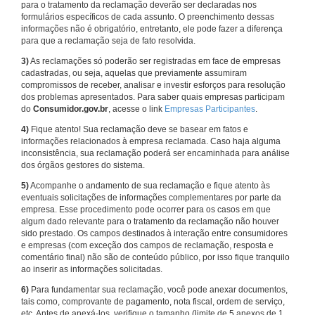
para o tratamento da reclamação deverão ser declaradas nos
formulários específicos de cada assunto. O preenchimento dessas
informações não é obrigatório, entretanto, ele pode fazer a diferença
para que a reclamação seja de fato resolvida.
3)
As reclamações só poderão ser registradas em face de empresas
cadastradas, ou seja, aquelas que previamente assumiram
compromissos de receber, analisar e investir esforços para resolução
dos problemas apresentados. Para saber quais empresas participam
do
Consumidor.gov.br
, acesse o link
Empresas Participantes
.
4)
Fique atento! Sua reclamação deve se basear em fatos e
informações relacionados à empresa reclamada. Caso haja alguma
inconsistência, sua reclamação poderá ser encaminhada para análise
dos órgãos gestores do sistema.
5)
Acompanhe o andamento de sua reclamação e fique atento às
eventuais solicitações de informações complementares por parte da
empresa. Esse procedimento pode ocorrer para os casos em que
algum dado relevante para o tratamento da reclamação não houver
sido prestado. Os campos destinados à interação entre consumidores
e empresas (com exceção dos campos de reclamação, resposta e
comentário final) não são de conteúdo público, por isso fique tranquilo
ao inserir as informações solicitadas.
6)
Para fundamentar sua reclamação, você pode anexar documentos,
tais como, comprovante de pagamento, nota fiscal, ordem de serviço,
etc. Antes de anexá-los, verifique o tamanho (limite de 5 anexos de 1