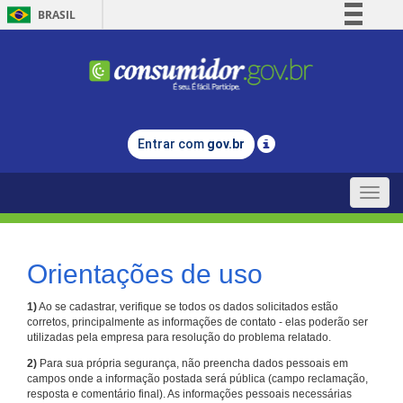
BRASIL
Simplifique!
Comunica BR
Participe
Acesso à informação
Entrar com
gov.br
Legislação
Canais
Toggle
naviga
Orientações de uso
1)
Ao se cadastrar, verifique se todos os dados solicitados estão
corretos, principalmente as informações de contato - elas poderão ser
utilizadas pela empresa para resolução do problema relatado.
2)
Para sua própria segurança, não preencha dados pessoais em
campos onde a informação postada será pública (campo reclamação,
resposta e comentário final). As informações pessoais necessárias