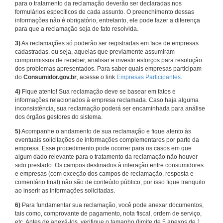
para o tratamento da reclamação deverão ser declaradas nos
formulários específicos de cada assunto. O preenchimento dessas
informações não é obrigatório, entretanto, ele pode fazer a diferença
para que a reclamação seja de fato resolvida.
3)
As reclamações só poderão ser registradas em face de empresas
cadastradas, ou seja, aquelas que previamente assumiram
compromissos de receber, analisar e investir esforços para resolução
dos problemas apresentados. Para saber quais empresas participam
do
Consumidor.gov.br
, acesse o link
Empresas Participantes
.
4)
Fique atento! Sua reclamação deve se basear em fatos e
informações relacionados à empresa reclamada. Caso haja alguma
inconsistência, sua reclamação poderá ser encaminhada para análise
dos órgãos gestores do sistema.
5)
Acompanhe o andamento de sua reclamação e fique atento às
eventuais solicitações de informações complementares por parte da
empresa. Esse procedimento pode ocorrer para os casos em que
algum dado relevante para o tratamento da reclamação não houver
sido prestado. Os campos destinados à interação entre consumidores
e empresas (com exceção dos campos de reclamação, resposta e
comentário final) não são de conteúdo público, por isso fique tranquilo
ao inserir as informações solicitadas.
6)
Para fundamentar sua reclamação, você pode anexar documentos,
tais como, comprovante de pagamento, nota fiscal, ordem de serviço,
etc. Antes de anexá-los, verifique o tamanho (limite de 5 anexos de 1