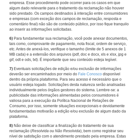
empresa. Esse procedimento pode ocorrer para os casos em que
algum dado relevante para o tratamento da reclamação não houver
sido prestado. Os campos destinados à interação entre consumidores
e empresas (com exceção dos campos de reclamação, resposta e
comentário final) não são de conteúdo público, por isso fique tranquilo
ao inserir as informações solicitadas.
6)
Para fundamentar sua reclamação, você pode anexar documentos,
tais como, comprovante de pagamento, nota fiscal, ordem de serviço,
etc. Antes de anexá-los, verifique o tamanho (limite de 5 anexos de 1
MB cada) e a extensão dos arquivos (pdf, doc e docx, xls e xlsx, jpg e
gif, odt e ods, txt). É importante que seu conteúdo esteja legível.
7)
Eventuais solicitações de edição e/ou exclusão de informações
deverão ser encaminhados por meio do
Fale Conosco
disponível
dentro da própria plataforma. Para seu acesso é necessário que o
usuário esteja logado. Solicitações desta natureza serão analisadas
individualmente pelos órgãos gestores do sistema. Lembre-se: a
publicidade das informações alimentadas pelos consumidores é
valiosa para a execução da Política Nacional de Relações de
Consumo, por isso, somente situações excepcionais e devidamente
fundamentadas motivarão a edição e/ou exclusão de algum dado da
plataforma.
8)
Não deixe de classificar a finalização do tratamento de sua
reclamação (
Resolvida ou Não Resolvida
), bem como registrar seu
nível de satisfação com o atendimento prestado pela empresa. Estas