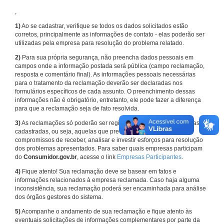
,
1)
Ao se cadastrar, verifique se todos os dados solicitados estão
corretos, principalmente as informações de contato - elas poderão ser
utilizadas pela empresa para resolução do problema relatado.
2)
Para sua própria segurança, não preencha dados pessoais em
campos onde a informação postada será pública (campo reclamação,
resposta e comentário final). As informações pessoais necessárias
para o tratamento da reclamação deverão ser declaradas nos
formulários específicos de cada assunto. O preenchimento dessas
informações não é obrigatório, entretanto, ele pode fazer a diferença
para que a reclamação seja de fato resolvida.
3)
As reclamações só poderão ser registradas em face de empresas
cadastradas, ou seja, aquelas que previamente assumiram
compromissos de receber, analisar e investir esforços para resolução
dos problemas apresentados. Para saber quais empresas participam
do
Consumidor.gov.br
, acesse o link
Empresas Participantes
.
4)
Fique atento! Sua reclamação deve se basear em fatos e
informações relacionados à empresa reclamada. Caso haja alguma
inconsistência, sua reclamação poderá ser encaminhada para análise
dos órgãos gestores do sistema.
5)
Acompanhe o andamento de sua reclamação e fique atento às
eventuais solicitações de informações complementares por parte da