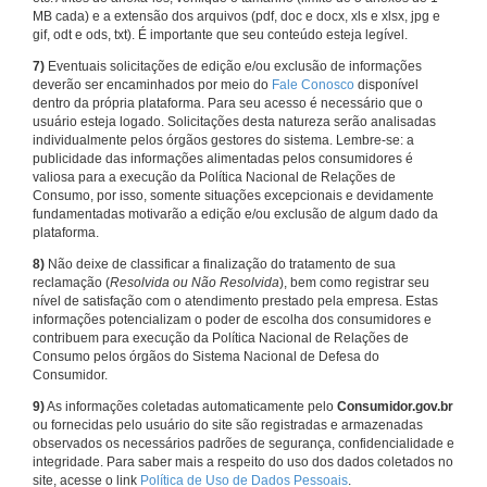
MB cada) e a extensão dos arquivos (pdf, doc e docx, xls e xlsx, jpg e
gif, odt e ods, txt). É importante que seu conteúdo esteja legível.
7)
Eventuais solicitações de edição e/ou exclusão de informações
deverão ser encaminhados por meio do
Fale Conosco
disponível
dentro da própria plataforma. Para seu acesso é necessário que o
usuário esteja logado. Solicitações desta natureza serão analisadas
individualmente pelos órgãos gestores do sistema. Lembre-se: a
publicidade das informações alimentadas pelos consumidores é
valiosa para a execução da Política Nacional de Relações de
Consumo, por isso, somente situações excepcionais e devidamente
fundamentadas motivarão a edição e/ou exclusão de algum dado da
plataforma.
8)
Não deixe de classificar a finalização do tratamento de sua
reclamação (
Resolvida ou Não Resolvida
), bem como registrar seu
nível de satisfação com o atendimento prestado pela empresa. Estas
informações potencializam o poder de escolha dos consumidores e
contribuem para execução da Política Nacional de Relações de
Consumo pelos órgãos do Sistema Nacional de Defesa do
Consumidor.
9)
As informações coletadas automaticamente pelo
Consumidor.gov.br
ou fornecidas pelo usuário do site são registradas e armazenadas
observados os necessários padrões de segurança, confidencialidade e
integridade. Para saber mais a respeito do uso dos dados coletados no
site, acesse o link
Política de Uso de Dados Pessoais
.