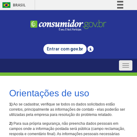
BRASIL
Simplifique!
Comunica BR
Participe
Acesso à informação
Entrar com
gov.br
Legislação
Canais
Toggle
naviga
Orientações de uso
1)
Ao se cadastrar, verifique se todos os dados solicitados estão
corretos, principalmente as informações de contato - elas poderão ser
utilizadas pela empresa para resolução do problema relatado.
2)
Para sua própria segurança, não preencha dados pessoais em
campos onde a informação postada será pública (campo reclamação,
resposta e comentário final). As informações pessoais necessárias