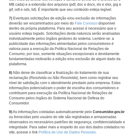
MB cada) e a extensão dos arquivos (pdf, doc e docx, xls e xlsx, jpg e
gif, odt e ods, txt). É importante que seu conteúdo esteja legível.
7)
Eventuais solicitações de edição e/ou exclusão de informações
deverão ser encaminhados por meio do
Fale Conosco
disponível
dentro da própria plataforma. Para seu acesso é necessário que o
usuário esteja logado. Solicitações desta natureza serão analisadas
individualmente pelos órgãos gestores do sistema. Lembre-se: a
publicidade das informações alimentadas pelos consumidores é
valiosa para a execução da Política Nacional de Relações de
Consumo, por isso, somente situações excepcionais e devidamente
fundamentadas motivarão a edição e/ou exclusão de algum dado da
plataforma.
8)
Não deixe de classificar a finalização do tratamento de sua
reclamação (
Resolvida ou Não Resolvida
), bem como registrar seu
nível de satisfação com o atendimento prestado pela empresa. Estas
informações potencializam o poder de escolha dos consumidores e
contribuem para execução da Política Nacional de Relações de
Consumo pelos órgãos do Sistema Nacional de Defesa do
Consumidor.
9)
As informações coletadas automaticamente pelo
Consumidor.gov.br
ou fornecidas pelo usuário do site são registradas e armazenadas
observados os necessários padrões de segurança, confidencialidade e
integridade. Para saber mais a respeito do uso dos dados coletados no
site, acesse o link
Política de Uso de Dados Pessoais
.