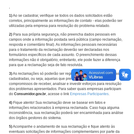
,
1)
Ao se cadastrar, verifique se todos os dados solicitados estão
corretos, principalmente as informações de contato - elas poderão ser
utilizadas pela empresa para resolução do problema relatado.
2)
Para sua própria segurança, não preencha dados pessoais em
campos onde a informação postada será pública (campo reclamação,
resposta e comentário final). As informações pessoais necessárias
para o tratamento da reclamação deverão ser declaradas nos
formulários específicos de cada assunto. O preenchimento dessas
informações não é obrigatório, entretanto, ele pode fazer a diferença
para que a reclamação seja de fato resolvida.
3)
As reclamações só poderão ser registradas em face de empresas
cadastradas, ou seja, aquelas que previamente assumiram
compromissos de receber, analisar e investir esforços para resolução
dos problemas apresentados. Para saber quais empresas participam
do
Consumidor.gov.br
, acesse o link
Empresas Participantes
.
4)
Fique atento! Sua reclamação deve se basear em fatos e
informações relacionados à empresa reclamada. Caso haja alguma
inconsistência, sua reclamação poderá ser encaminhada para análise
dos órgãos gestores do sistema.
5)
Acompanhe o andamento de sua reclamação e fique atento às
eventuais solicitações de informações complementares por parte da