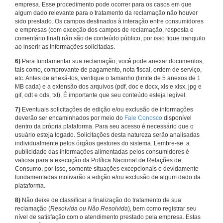
empresa. Esse procedimento pode ocorrer para os casos em que
algum dado relevante para o tratamento da reclamação não houver
sido prestado. Os campos destinados à interação entre consumidores
e empresas (com exceção dos campos de reclamação, resposta e
comentário final) não são de conteúdo público, por isso fique tranquilo
ao inserir as informações solicitadas.
6)
Para fundamentar sua reclamação, você pode anexar documentos,
tais como, comprovante de pagamento, nota fiscal, ordem de serviço,
etc. Antes de anexá-los, verifique o tamanho (limite de 5 anexos de 1
MB cada) e a extensão dos arquivos (pdf, doc e docx, xls e xlsx, jpg e
gif, odt e ods, txt). É importante que seu conteúdo esteja legível.
7)
Eventuais solicitações de edição e/ou exclusão de informações
deverão ser encaminhados por meio do
Fale Conosco
disponível
dentro da própria plataforma. Para seu acesso é necessário que o
usuário esteja logado. Solicitações desta natureza serão analisadas
individualmente pelos órgãos gestores do sistema. Lembre-se: a
publicidade das informações alimentadas pelos consumidores é
valiosa para a execução da Política Nacional de Relações de
Consumo, por isso, somente situações excepcionais e devidamente
fundamentadas motivarão a edição e/ou exclusão de algum dado da
plataforma.
8)
Não deixe de classificar a finalização do tratamento de sua
reclamação (
Resolvida ou Não Resolvida
), bem como registrar seu
nível de satisfação com o atendimento prestado pela empresa. Estas