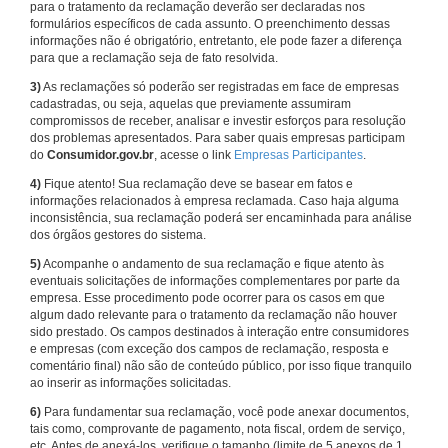
para o tratamento da reclamação deverão ser declaradas nos
formulários específicos de cada assunto. O preenchimento dessas
informações não é obrigatório, entretanto, ele pode fazer a diferença
para que a reclamação seja de fato resolvida.
3)
As reclamações só poderão ser registradas em face de empresas
cadastradas, ou seja, aquelas que previamente assumiram
compromissos de receber, analisar e investir esforços para resolução
dos problemas apresentados. Para saber quais empresas participam
do
Consumidor.gov.br
, acesse o link
Empresas Participantes
.
4)
Fique atento! Sua reclamação deve se basear em fatos e
informações relacionados à empresa reclamada. Caso haja alguma
inconsistência, sua reclamação poderá ser encaminhada para análise
dos órgãos gestores do sistema.
5)
Acompanhe o andamento de sua reclamação e fique atento às
eventuais solicitações de informações complementares por parte da
empresa. Esse procedimento pode ocorrer para os casos em que
algum dado relevante para o tratamento da reclamação não houver
sido prestado. Os campos destinados à interação entre consumidores
e empresas (com exceção dos campos de reclamação, resposta e
comentário final) não são de conteúdo público, por isso fique tranquilo
ao inserir as informações solicitadas.
6)
Para fundamentar sua reclamação, você pode anexar documentos,
tais como, comprovante de pagamento, nota fiscal, ordem de serviço,
etc. Antes de anexá-los, verifique o tamanho (limite de 5 anexos de 1