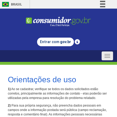
BRASIL
Simplifique!
Comunica BR
Participe
Acesso à informação
Entrar com
gov.br
Legislação
Canais
Toggle
naviga
Orientações de uso
1)
Ao se cadastrar, verifique se todos os dados solicitados estão
corretos, principalmente as informações de contato - elas poderão ser
utilizadas pela empresa para resolução do problema relatado.
2)
Para sua própria segurança, não preencha dados pessoais em
campos onde a informação postada será pública (campo reclamação,
resposta e comentário final). As informações pessoais necessárias