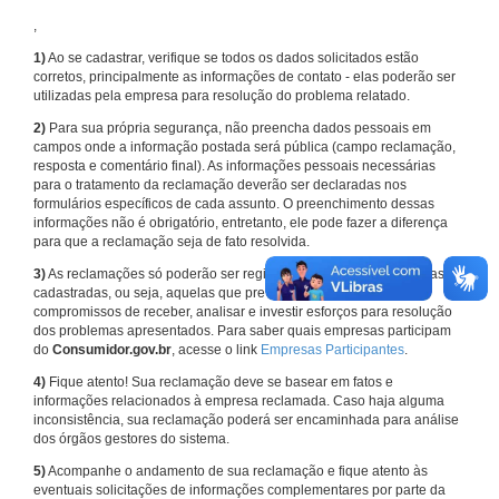
,
1)
Ao se cadastrar, verifique se todos os dados solicitados estão
corretos, principalmente as informações de contato - elas poderão ser
utilizadas pela empresa para resolução do problema relatado.
2)
Para sua própria segurança, não preencha dados pessoais em
campos onde a informação postada será pública (campo reclamação,
resposta e comentário final). As informações pessoais necessárias
para o tratamento da reclamação deverão ser declaradas nos
formulários específicos de cada assunto. O preenchimento dessas
informações não é obrigatório, entretanto, ele pode fazer a diferença
para que a reclamação seja de fato resolvida.
3)
As reclamações só poderão ser registradas em face de empresas
cadastradas, ou seja, aquelas que previamente assumiram
compromissos de receber, analisar e investir esforços para resolução
dos problemas apresentados. Para saber quais empresas participam
do
Consumidor.gov.br
, acesse o link
Empresas Participantes
.
4)
Fique atento! Sua reclamação deve se basear em fatos e
informações relacionados à empresa reclamada. Caso haja alguma
inconsistência, sua reclamação poderá ser encaminhada para análise
dos órgãos gestores do sistema.
5)
Acompanhe o andamento de sua reclamação e fique atento às
eventuais solicitações de informações complementares por parte da