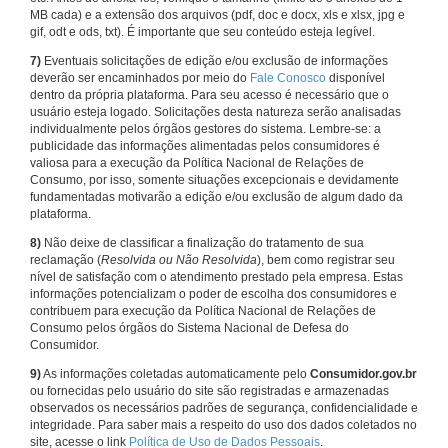
MB cada) e a extensão dos arquivos (pdf, doc e docx, xls e xlsx, jpg e
gif, odt e ods, txt). É importante que seu conteúdo esteja legível.
7)
Eventuais solicitações de edição e/ou exclusão de informações
deverão ser encaminhados por meio do
Fale Conosco
disponível
dentro da própria plataforma. Para seu acesso é necessário que o
usuário esteja logado. Solicitações desta natureza serão analisadas
individualmente pelos órgãos gestores do sistema. Lembre-se: a
publicidade das informações alimentadas pelos consumidores é
valiosa para a execução da Política Nacional de Relações de
Consumo, por isso, somente situações excepcionais e devidamente
fundamentadas motivarão a edição e/ou exclusão de algum dado da
plataforma.
8)
Não deixe de classificar a finalização do tratamento de sua
reclamação (
Resolvida ou Não Resolvida
), bem como registrar seu
nível de satisfação com o atendimento prestado pela empresa. Estas
informações potencializam o poder de escolha dos consumidores e
contribuem para execução da Política Nacional de Relações de
Consumo pelos órgãos do Sistema Nacional de Defesa do
Consumidor.
9)
As informações coletadas automaticamente pelo
Consumidor.gov.br
ou fornecidas pelo usuário do site são registradas e armazenadas
observados os necessários padrões de segurança, confidencialidade e
integridade. Para saber mais a respeito do uso dos dados coletados no
site, acesse o link
Política de Uso de Dados Pessoais
.