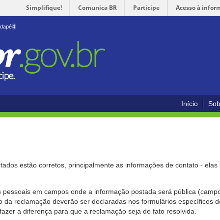
Simplifique!
Comunica BR
Participe
Acesso à infor
odapé
4
Início
Sob
citados estão corretos, principalmente as informações de contato - ela
pessoais em campos onde a informação postada será pública (campo r
o da reclamação deverão ser declaradas nos formulários específicos
fazer a diferença para que a reclamação seja de fato resolvida.