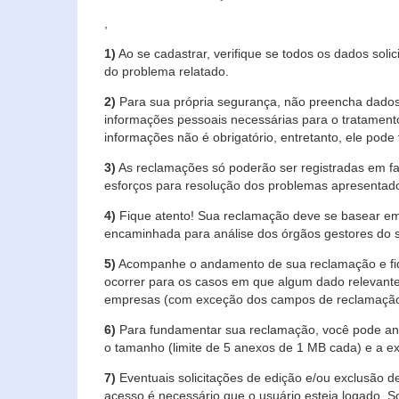
,
1)
Ao se cadastrar, verifique se todos os dados soli
do problema relatado.
2)
Para sua própria segurança, não preencha dados 
informações pessoais necessárias para o tratament
informações não é obrigatório, entretanto, ele pode 
3)
As reclamações só poderão ser registradas em fa
esforços para resolução dos problemas apresentad
4)
Fique atento! Sua reclamação deve se basear em
encaminhada para análise dos órgãos gestores do 
5)
Acompanhe o andamento de sua reclamação e fiqu
ocorrer para os casos em que algum dado relevante
empresas (com exceção dos campos de reclamação, re
6)
Para fundamentar sua reclamação, você pode anex
o tamanho (limite de 5 anexos de 1 MB cada) e a exte
7)
Eventuais solicitações de edição e/ou exclusão
acesso é necessário que o usuário esteja logado. S