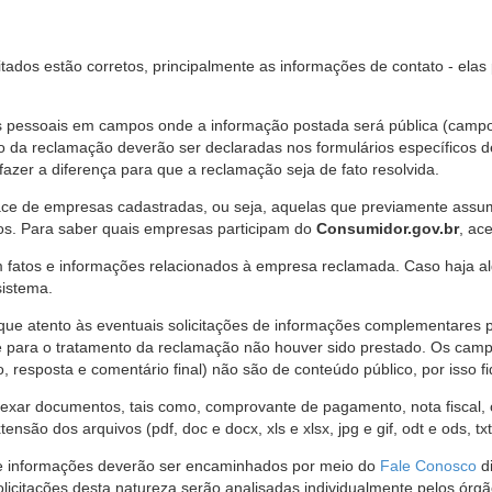
citados estão corretos, principalmente as informações de contato - ela
pessoais em campos onde a informação postada será pública (campo r
o da reclamação deverão ser declaradas nos formulários específicos
fazer a diferença para que a reclamação seja de fato resolvida.
ce de empresas cadastradas, ou seja, aquelas que previamente assumi
os. Para saber quais empresas participam do
Consumidor.gov.br
, ac
 fatos e informações relacionados à empresa reclamada. Caso haja al
sistema.
e atento às eventuais solicitações de informações complementares 
 para o tratamento da reclamação não houver sido prestado. Os camp
sposta e comentário final) não são de conteúdo público, por isso fique
ar documentos, tais como, comprovante de pagamento, nota fiscal, ord
nsão dos arquivos (pdf, doc e docx, xls e xlsx, jpg e gif, odt e ods, tx
 de informações deverão ser encaminhados por meio do
Fale Conosco
di
olicitações desta natureza serão analisadas individualmente pelos órg