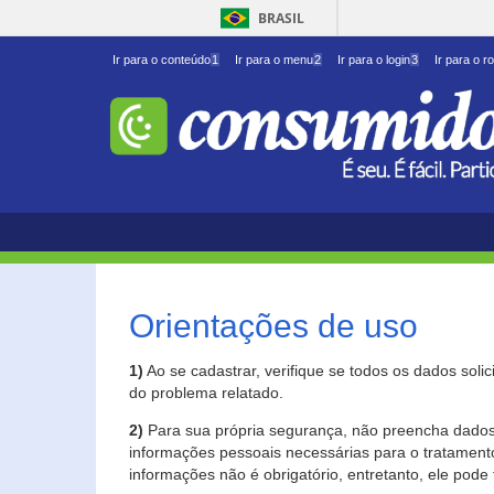
BRASIL
Ir para o conteúdo
1
Ir para o menu
2
Ir para o login
3
Ir para o r
Orientações de uso
1)
Ao se cadastrar, verifique se todos os dados soli
do problema relatado.
2)
Para sua própria segurança, não preencha dados 
informações pessoais necessárias para o tratament
informações não é obrigatório, entretanto, ele pode 