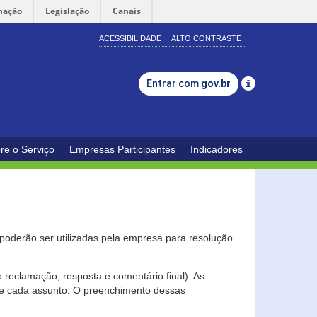
mação
Legislação
Canais
ACESSIBILIDADE
ALTO CONTRASTE
Entrar com
gov.br
re o Serviço
Empresas Participantes
Indicadores
s poderão ser utilizadas pela empresa para resolução
eclamação, resposta e comentário final). As
 de cada assunto. O preenchimento dessas