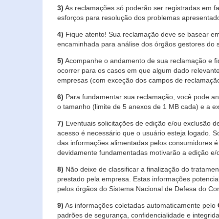
3)
As reclamações só poderão ser registradas em fa
esforços para resolução dos problemas apresentad
4)
Fique atento! Sua reclamação deve se basear em
encaminhada para análise dos órgãos gestores do 
5)
Acompanhe o andamento de sua reclamação e fiqu
ocorrer para os casos em que algum dado relevante
empresas (com exceção dos campos de reclamação, re
6)
Para fundamentar sua reclamação, você pode anex
o tamanho (limite de 5 anexos de 1 MB cada) e a exte
7)
Eventuais solicitações de edição e/ou exclusão
acesso é necessário que o usuário esteja logado. S
das informações alimentadas pelos consumidores é 
devidamente fundamentadas motivarão a edição e/o
8)
Não deixe de classificar a finalização do tratame
prestado pela empresa. Estas informações potenci
pelos órgãos do Sistema Nacional de Defesa do Co
9)
As informações coletadas automaticamente pelo
padrões de segurança, confidencialidade e integrida