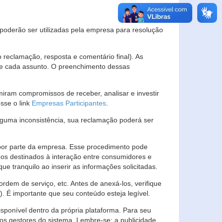
s poderão ser utilizadas pela empresa para resolução
eclamação, resposta e comentário final). As
 de cada assunto. O preenchimento dessas
ram compromissos de receber, analisar e investir
esse o link
Empresas Participantes
.
guma inconsistência, sua reclamação poderá ser
por parte da empresa. Esse procedimento pode
os destinados à interação entre consumidores e
 tranquilo ao inserir as informações solicitadas.
em de serviço, etc. Antes de anexá-los, verifique
t). É importante que seu conteúdo esteja legível.
sponível dentro da própria plataforma. Para seu
ãos gestores do sistema. Lembre-se: a publicidade