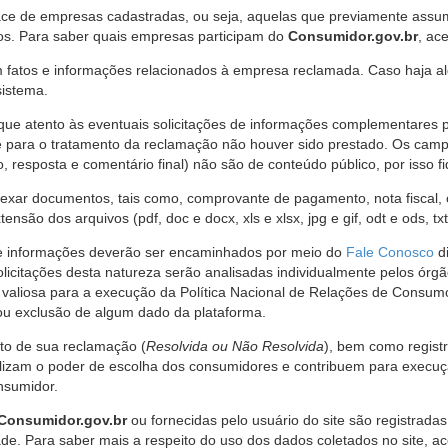
ce de empresas cadastradas, ou seja, aquelas que previamente assumi
os. Para saber quais empresas participam do
Consumidor.gov.br
, ac
 fatos e informações relacionados à empresa reclamada. Caso haja al
sistema.
e atento às eventuais solicitações de informações complementares 
 para o tratamento da reclamação não houver sido prestado. Os camp
sposta e comentário final) não são de conteúdo público, por isso fique
ar documentos, tais como, comprovante de pagamento, nota fiscal, ord
nsão dos arquivos (pdf, doc e docx, xls e xlsx, jpg e gif, odt e ods, tx
 de informações deverão ser encaminhados por meio do
Fale Conosco
di
olicitações desta natureza serão analisadas individualmente pelos órg
valiosa para a execução da Política Nacional de Relações de Consumo
u exclusão de algum dado da plataforma.
nto de sua reclamação (
Resolvida ou Não Resolvida
), bem como regist
alizam o poder de escolha dos consumidores e contribuem para execu
nsumidor.
Consumidor.gov.br
ou fornecidas pelo usuário do site são registrad
de. Para saber mais a respeito do uso dos dados coletados no site, ac