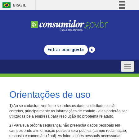
BRASIL
Simplifique!
Comunica BR
Participe
Acesso à informação
Entrar com
gov.br
Legislação
Canais
Toggle
naviga
Orientações de uso
1)
Ao se cadastrar, verifique se todos os dados solicitados estão
corretos, principalmente as informações de contato - elas poderão ser
utilizadas pela empresa para resolução do problema relatado.
2)
Para sua própria segurança, não preencha dados pessoais em
campos onde a informação postada será pública (campo reclamação,
resposta e comentário final). As informações pessoais necessárias