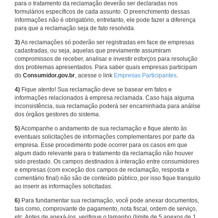
para o tratamento da reclamação deverão ser declaradas nos
formulários específicos de cada assunto. O preenchimento dessas
informações não é obrigatório, entretanto, ele pode fazer a diferença
para que a reclamação seja de fato resolvida.
3)
As reclamações só poderão ser registradas em face de empresas
cadastradas, ou seja, aquelas que previamente assumiram
compromissos de receber, analisar e investir esforços para resolução
dos problemas apresentados. Para saber quais empresas participam
do
Consumidor.gov.br
, acesse o link
Empresas Participantes
.
4)
Fique atento! Sua reclamação deve se basear em fatos e
informações relacionados à empresa reclamada. Caso haja alguma
inconsistência, sua reclamação poderá ser encaminhada para análise
dos órgãos gestores do sistema.
5)
Acompanhe o andamento de sua reclamação e fique atento às
eventuais solicitações de informações complementares por parte da
empresa. Esse procedimento pode ocorrer para os casos em que
algum dado relevante para o tratamento da reclamação não houver
sido prestado. Os campos destinados à interação entre consumidores
e empresas (com exceção dos campos de reclamação, resposta e
comentário final) não são de conteúdo público, por isso fique tranquilo
ao inserir as informações solicitadas.
6)
Para fundamentar sua reclamação, você pode anexar documentos,
tais como, comprovante de pagamento, nota fiscal, ordem de serviço,
etc. Antes de anexá-los, verifique o tamanho (limite de 5 anexos de 1