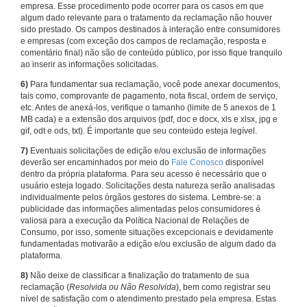
empresa. Esse procedimento pode ocorrer para os casos em que
algum dado relevante para o tratamento da reclamação não houver
sido prestado. Os campos destinados à interação entre consumidores
e empresas (com exceção dos campos de reclamação, resposta e
comentário final) não são de conteúdo público, por isso fique tranquilo
ao inserir as informações solicitadas.
6)
Para fundamentar sua reclamação, você pode anexar documentos,
tais como, comprovante de pagamento, nota fiscal, ordem de serviço,
etc. Antes de anexá-los, verifique o tamanho (limite de 5 anexos de 1
MB cada) e a extensão dos arquivos (pdf, doc e docx, xls e xlsx, jpg e
gif, odt e ods, txt). É importante que seu conteúdo esteja legível.
7)
Eventuais solicitações de edição e/ou exclusão de informações
deverão ser encaminhados por meio do
Fale Conosco
disponível
dentro da própria plataforma. Para seu acesso é necessário que o
usuário esteja logado. Solicitações desta natureza serão analisadas
individualmente pelos órgãos gestores do sistema. Lembre-se: a
publicidade das informações alimentadas pelos consumidores é
valiosa para a execução da Política Nacional de Relações de
Consumo, por isso, somente situações excepcionais e devidamente
fundamentadas motivarão a edição e/ou exclusão de algum dado da
plataforma.
8)
Não deixe de classificar a finalização do tratamento de sua
reclamação (
Resolvida ou Não Resolvida
), bem como registrar seu
nível de satisfação com o atendimento prestado pela empresa. Estas