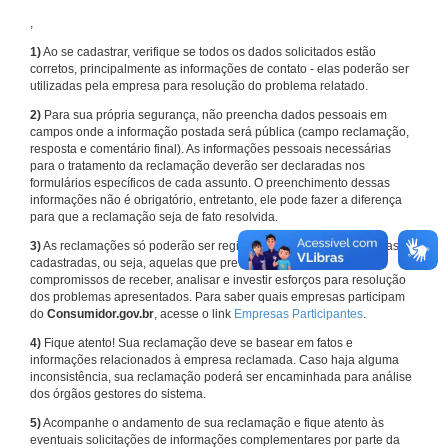
,
1)
Ao se cadastrar, verifique se todos os dados solicitados estão
corretos, principalmente as informações de contato - elas poderão ser
utilizadas pela empresa para resolução do problema relatado.
2)
Para sua própria segurança, não preencha dados pessoais em
campos onde a informação postada será pública (campo reclamação,
resposta e comentário final). As informações pessoais necessárias
para o tratamento da reclamação deverão ser declaradas nos
formulários específicos de cada assunto. O preenchimento dessas
informações não é obrigatório, entretanto, ele pode fazer a diferença
para que a reclamação seja de fato resolvida.
3)
As reclamações só poderão ser registradas em face de empresas
cadastradas, ou seja, aquelas que previamente assumiram
compromissos de receber, analisar e investir esforços para resolução
dos problemas apresentados. Para saber quais empresas participam
do
Consumidor.gov.br
, acesse o link
Empresas Participantes
.
4)
Fique atento! Sua reclamação deve se basear em fatos e
informações relacionados à empresa reclamada. Caso haja alguma
inconsistência, sua reclamação poderá ser encaminhada para análise
dos órgãos gestores do sistema.
5)
Acompanhe o andamento de sua reclamação e fique atento às
eventuais solicitações de informações complementares por parte da