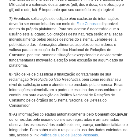
MB cada) e a extensão dos arquivos (pdf, doc e docx, xls e xlsx, jpg e
gif, odt e ods, txt). É importante que seu conteúdo esteja legível.
7)
Eventuais solicitações de edição e/ou exclusão de informações
deverão ser encaminhados por meio do
Fale Conosco
disponível
dentro da própria plataforma. Para seu acesso é necessário que o
usuário esteja logado. Solicitações desta natureza serão analisadas
individualmente pelos órgãos gestores do sistema. Lembre-se: a
publicidade das informações alimentadas pelos consumidores é
valiosa para a execução da Política Nacional de Relações de
Consumo, por isso, somente situações excepcionais e devidamente
fundamentadas motivarão a edição e/ou exclusão de algum dado da
plataforma.
8)
Não deixe de classificar a finalização do tratamento de sua
reclamação (
Resolvida ou Não Resolvida
), bem como registrar seu
nível de satisfação com o atendimento prestado pela empresa. Estas
informações potencializam o poder de escolha dos consumidores e
contribuem para execução da Política Nacional de Relações de
Consumo pelos órgãos do Sistema Nacional de Defesa do
Consumidor.
9)
As informações coletadas automaticamente pelo
Consumidor.gov.br
ou fornecidas pelo usuário do site são registradas e armazenadas
observados os necessários padrões de segurança, confidencialidade e
integridade. Para saber mais a respeito do uso dos dados coletados no
site, acesse o link
Política de Uso de Dados Pessoais
.