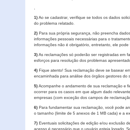
,
1)
Ao se cadastrar, verifique se todos os dados soli
do problema relatado.
2)
Para sua própria segurança, não preencha dados 
informações pessoais necessárias para o tratament
informações não é obrigatório, entretanto, ele pode 
3)
As reclamações só poderão ser registradas em fa
esforços para resolução dos problemas apresentad
4)
Fique atento! Sua reclamação deve se basear em
encaminhada para análise dos órgãos gestores do 
5)
Acompanhe o andamento de sua reclamação e fiqu
ocorrer para os casos em que algum dado relevante
empresas (com exceção dos campos de reclamação, re
6)
Para fundamentar sua reclamação, você pode anex
o tamanho (limite de 5 anexos de 1 MB cada) e a exte
7)
Eventuais solicitações de edição e/ou exclusão
acesso é necessário que o usuário esteja logado. S