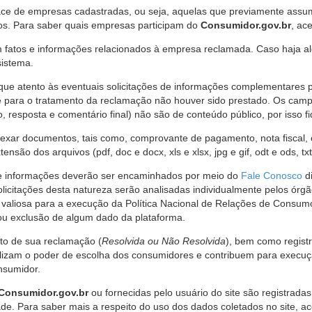
ce de empresas cadastradas, ou seja, aquelas que previamente assumi
os. Para saber quais empresas participam do
Consumidor.gov.br
, ac
 fatos e informações relacionados à empresa reclamada. Caso haja al
sistema.
e atento às eventuais solicitações de informações complementares 
 para o tratamento da reclamação não houver sido prestado. Os camp
sposta e comentário final) não são de conteúdo público, por isso fique
ar documentos, tais como, comprovante de pagamento, nota fiscal, ord
nsão dos arquivos (pdf, doc e docx, xls e xlsx, jpg e gif, odt e ods, tx
 de informações deverão ser encaminhados por meio do
Fale Conosco
di
olicitações desta natureza serão analisadas individualmente pelos órg
valiosa para a execução da Política Nacional de Relações de Consumo
u exclusão de algum dado da plataforma.
nto de sua reclamação (
Resolvida ou Não Resolvida
), bem como regist
alizam o poder de escolha dos consumidores e contribuem para execu
nsumidor.
Consumidor.gov.br
ou fornecidas pelo usuário do site são registrad
de. Para saber mais a respeito do uso dos dados coletados no site, ac