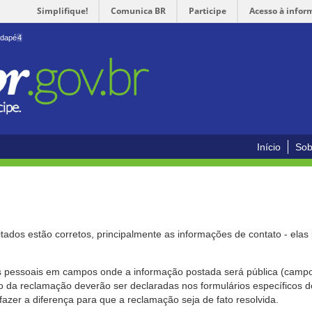
Simplifique!
Comunica BR
Participe
Acesso à infor
odapé
4
Início
Sob
citados estão corretos, principalmente as informações de contato - ela
pessoais em campos onde a informação postada será pública (campo r
o da reclamação deverão ser declaradas nos formulários específicos
fazer a diferença para que a reclamação seja de fato resolvida.