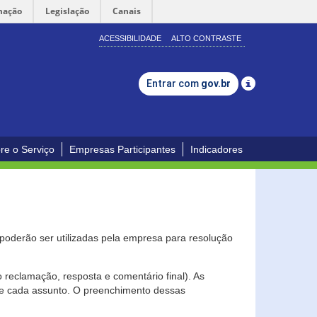
mação
Legislação
Canais
ACESSIBILIDADE
ALTO CONTRASTE
Entrar com
gov.br
re o Serviço
Empresas Participantes
Indicadores
s poderão ser utilizadas pela empresa para resolução
eclamação, resposta e comentário final). As
 de cada assunto. O preenchimento dessas