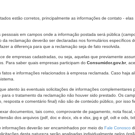
citados estão corretos, principalmente as informações de contato - ela
pessoais em campos onde a informação postada será pública (campo r
o da reclamação deverão ser declaradas nos formulários específicos
fazer a diferença para que a reclamação seja de fato resolvida.
ce de empresas cadastradas, ou seja, aquelas que previamente assumi
os. Para saber quais empresas participam do
Consumidor.gov.br
, ac
 fatos e informações relacionados à empresa reclamada. Caso haja al
sistema.
e atento às eventuais solicitações de informações complementares 
 para o tratamento da reclamação não houver sido prestado. Os camp
sposta e comentário final) não são de conteúdo público, por isso fique
ar documentos, tais como, comprovante de pagamento, nota fiscal, ord
nsão dos arquivos (pdf, doc e docx, xls e xlsx, jpg e gif, odt e ods, tx
 de informações deverão ser encaminhados por meio do
Fale Conosco
di
olicitações desta natureza serão analisadas individualmente pelos órg