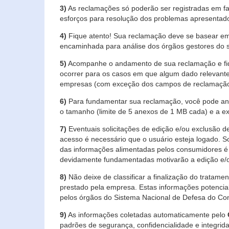
3)
As reclamações só poderão ser registradas em fa
esforços para resolução dos problemas apresentad
4)
Fique atento! Sua reclamação deve se basear em
encaminhada para análise dos órgãos gestores do 
5)
Acompanhe o andamento de sua reclamação e fiqu
ocorrer para os casos em que algum dado relevante
empresas (com exceção dos campos de reclamação, re
6)
Para fundamentar sua reclamação, você pode anex
o tamanho (limite de 5 anexos de 1 MB cada) e a exte
7)
Eventuais solicitações de edição e/ou exclusão
acesso é necessário que o usuário esteja logado. S
das informações alimentadas pelos consumidores é 
devidamente fundamentadas motivarão a edição e/o
8)
Não deixe de classificar a finalização do tratame
prestado pela empresa. Estas informações potenci
pelos órgãos do Sistema Nacional de Defesa do Co
9)
As informações coletadas automaticamente pelo
padrões de segurança, confidencialidade e integrida