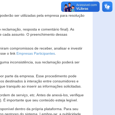
s poderão ser utilizadas pela empresa para resolução
eclamação, resposta e comentário final). As
 de cada assunto. O preenchimento dessas
ram compromissos de receber, analisar e investir
esse o link
Empresas Participantes
.
guma inconsistência, sua reclamação poderá ser
por parte da empresa. Esse procedimento pode
os destinados à interação entre consumidores e
 tranquilo ao inserir as informações solicitadas.
em de serviço, etc. Antes de anexá-los, verifique
t). É importante que seu conteúdo esteja legível.
sponível dentro da própria plataforma. Para seu
ãos gestores do sistema. Lembre-se: a publicidade