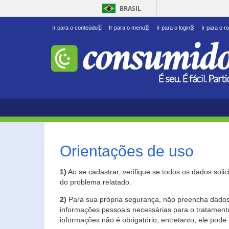
BRASIL
Ir para o conteúdo
1
Ir para o menu
2
Ir para o login
3
Ir para o r
Orientações de uso
1)
Ao se cadastrar, verifique se todos os dados soli
do problema relatado.
2)
Para sua própria segurança, não preencha dados 
informações pessoais necessárias para o tratament
informações não é obrigatório, entretanto, ele pode 