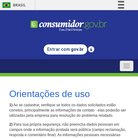
BRASIL
Simplifique!
Comunica BR
Participe
Acesso à informação
Entrar com
gov.br
Legislação
Canais
Toggle
naviga
Orientações de uso
1)
Ao se cadastrar, verifique se todos os dados solicitados estão
corretos, principalmente as informações de contato - elas poderão ser
utilizadas pela empresa para resolução do problema relatado.
2)
Para sua própria segurança, não preencha dados pessoais em
campos onde a informação postada será pública (campo reclamação,
resposta e comentário final). As informações pessoais necessárias