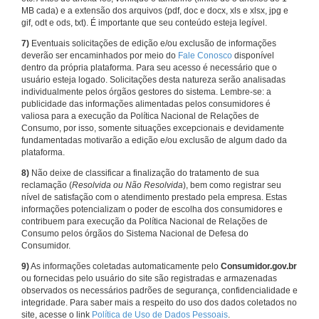
MB cada) e a extensão dos arquivos (pdf, doc e docx, xls e xlsx, jpg e
gif, odt e ods, txt). É importante que seu conteúdo esteja legível.
7)
Eventuais solicitações de edição e/ou exclusão de informações
deverão ser encaminhados por meio do
Fale Conosco
disponível
dentro da própria plataforma. Para seu acesso é necessário que o
usuário esteja logado. Solicitações desta natureza serão analisadas
individualmente pelos órgãos gestores do sistema. Lembre-se: a
publicidade das informações alimentadas pelos consumidores é
valiosa para a execução da Política Nacional de Relações de
Consumo, por isso, somente situações excepcionais e devidamente
fundamentadas motivarão a edição e/ou exclusão de algum dado da
plataforma.
8)
Não deixe de classificar a finalização do tratamento de sua
reclamação (
Resolvida ou Não Resolvida
), bem como registrar seu
nível de satisfação com o atendimento prestado pela empresa. Estas
informações potencializam o poder de escolha dos consumidores e
contribuem para execução da Política Nacional de Relações de
Consumo pelos órgãos do Sistema Nacional de Defesa do
Consumidor.
9)
As informações coletadas automaticamente pelo
Consumidor.gov.br
ou fornecidas pelo usuário do site são registradas e armazenadas
observados os necessários padrões de segurança, confidencialidade e
integridade. Para saber mais a respeito do uso dos dados coletados no
site, acesse o link
Política de Uso de Dados Pessoais
.