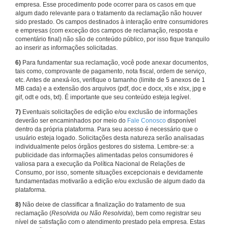
empresa. Esse procedimento pode ocorrer para os casos em que
algum dado relevante para o tratamento da reclamação não houver
sido prestado. Os campos destinados à interação entre consumidores
e empresas (com exceção dos campos de reclamação, resposta e
comentário final) não são de conteúdo público, por isso fique tranquilo
ao inserir as informações solicitadas.
6)
Para fundamentar sua reclamação, você pode anexar documentos,
tais como, comprovante de pagamento, nota fiscal, ordem de serviço,
etc. Antes de anexá-los, verifique o tamanho (limite de 5 anexos de 1
MB cada) e a extensão dos arquivos (pdf, doc e docx, xls e xlsx, jpg e
gif, odt e ods, txt). É importante que seu conteúdo esteja legível.
7)
Eventuais solicitações de edição e/ou exclusão de informações
deverão ser encaminhados por meio do
Fale Conosco
disponível
dentro da própria plataforma. Para seu acesso é necessário que o
usuário esteja logado. Solicitações desta natureza serão analisadas
individualmente pelos órgãos gestores do sistema. Lembre-se: a
publicidade das informações alimentadas pelos consumidores é
valiosa para a execução da Política Nacional de Relações de
Consumo, por isso, somente situações excepcionais e devidamente
fundamentadas motivarão a edição e/ou exclusão de algum dado da
plataforma.
8)
Não deixe de classificar a finalização do tratamento de sua
reclamação (
Resolvida ou Não Resolvida
), bem como registrar seu
nível de satisfação com o atendimento prestado pela empresa. Estas