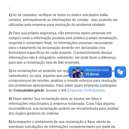
,
1)
Ao se cadastrar, verifique se todos os dados solicitados estão
corretos, principalmente as informações de contato - elas poderão ser
utilizadas pela empresa para resolução do problema relatado.
2)
Para sua própria segurança, não preencha dados pessoais em
campos onde a informação postada será pública (campo reclamação,
resposta e comentário final). As informações pessoais necessárias
para o tratamento da reclamação deverão ser declaradas nos
formulários específicos de cada assunto. O preenchimento dessas
informações não é obrigatório, entretanto, ele pode fazer a diferença
para que a reclamação seja de fato resolvida.
3)
As reclamações só poderão ser registradas em face de empresas
cadastradas, ou seja, aquelas que previamente assumiram
compromissos de receber, analisar e investir esforços para resolução
dos problemas apresentados. Para saber quais empresas participam
do
Consumidor.gov.br
, acesse o link
Empresas Participantes
.
4)
Fique atento! Sua reclamação deve se basear em fatos e
informações relacionados à empresa reclamada. Caso haja alguma
inconsistência, sua reclamação poderá ser encaminhada para análise
dos órgãos gestores do sistema.
5)
Acompanhe o andamento de sua reclamação e fique atento às
eventuais solicitações de informações complementares por parte da