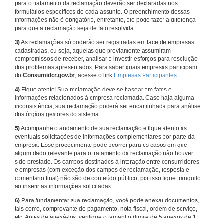
para o tratamento da reclamação deverão ser declaradas nos
formulários específicos de cada assunto. O preenchimento dessas
informações não é obrigatório, entretanto, ele pode fazer a diferença
para que a reclamação seja de fato resolvida.
3)
As reclamações só poderão ser registradas em face de empresas
cadastradas, ou seja, aquelas que previamente assumiram
compromissos de receber, analisar e investir esforços para resolução
dos problemas apresentados. Para saber quais empresas participam
do
Consumidor.gov.br
, acesse o link
Empresas Participantes
.
4)
Fique atento! Sua reclamação deve se basear em fatos e
informações relacionados à empresa reclamada. Caso haja alguma
inconsistência, sua reclamação poderá ser encaminhada para análise
dos órgãos gestores do sistema.
5)
Acompanhe o andamento de sua reclamação e fique atento às
eventuais solicitações de informações complementares por parte da
empresa. Esse procedimento pode ocorrer para os casos em que
algum dado relevante para o tratamento da reclamação não houver
sido prestado. Os campos destinados à interação entre consumidores
e empresas (com exceção dos campos de reclamação, resposta e
comentário final) não são de conteúdo público, por isso fique tranquilo
ao inserir as informações solicitadas.
6)
Para fundamentar sua reclamação, você pode anexar documentos,
tais como, comprovante de pagamento, nota fiscal, ordem de serviço,
etc. Antes de anexá-los, verifique o tamanho (limite de 5 anexos de 1