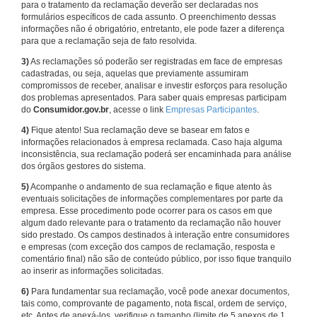
para o tratamento da reclamação deverão ser declaradas nos
formulários específicos de cada assunto. O preenchimento dessas
informações não é obrigatório, entretanto, ele pode fazer a diferença
para que a reclamação seja de fato resolvida.
3)
As reclamações só poderão ser registradas em face de empresas
cadastradas, ou seja, aquelas que previamente assumiram
compromissos de receber, analisar e investir esforços para resolução
dos problemas apresentados. Para saber quais empresas participam
do
Consumidor.gov.br
, acesse o link
Empresas Participantes
.
4)
Fique atento! Sua reclamação deve se basear em fatos e
informações relacionados à empresa reclamada. Caso haja alguma
inconsistência, sua reclamação poderá ser encaminhada para análise
dos órgãos gestores do sistema.
5)
Acompanhe o andamento de sua reclamação e fique atento às
eventuais solicitações de informações complementares por parte da
empresa. Esse procedimento pode ocorrer para os casos em que
algum dado relevante para o tratamento da reclamação não houver
sido prestado. Os campos destinados à interação entre consumidores
e empresas (com exceção dos campos de reclamação, resposta e
comentário final) não são de conteúdo público, por isso fique tranquilo
ao inserir as informações solicitadas.
6)
Para fundamentar sua reclamação, você pode anexar documentos,
tais como, comprovante de pagamento, nota fiscal, ordem de serviço,
etc. Antes de anexá-los, verifique o tamanho (limite de 5 anexos de 1