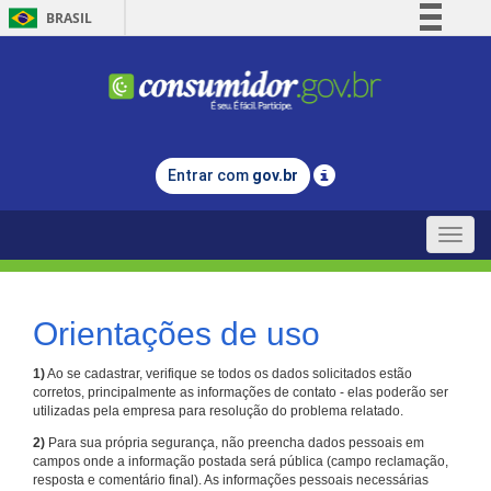
BRASIL
Simplifique!
Comunica BR
Participe
Acesso à informação
Entrar com
gov.br
Legislação
Canais
Toggle
naviga
Orientações de uso
1)
Ao se cadastrar, verifique se todos os dados solicitados estão
corretos, principalmente as informações de contato - elas poderão ser
utilizadas pela empresa para resolução do problema relatado.
2)
Para sua própria segurança, não preencha dados pessoais em
campos onde a informação postada será pública (campo reclamação,
resposta e comentário final). As informações pessoais necessárias