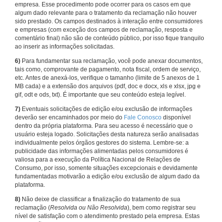
empresa. Esse procedimento pode ocorrer para os casos em que
algum dado relevante para o tratamento da reclamação não houver
sido prestado. Os campos destinados à interação entre consumidores
e empresas (com exceção dos campos de reclamação, resposta e
comentário final) não são de conteúdo público, por isso fique tranquilo
ao inserir as informações solicitadas.
6)
Para fundamentar sua reclamação, você pode anexar documentos,
tais como, comprovante de pagamento, nota fiscal, ordem de serviço,
etc. Antes de anexá-los, verifique o tamanho (limite de 5 anexos de 1
MB cada) e a extensão dos arquivos (pdf, doc e docx, xls e xlsx, jpg e
gif, odt e ods, txt). É importante que seu conteúdo esteja legível.
7)
Eventuais solicitações de edição e/ou exclusão de informações
deverão ser encaminhados por meio do
Fale Conosco
disponível
dentro da própria plataforma. Para seu acesso é necessário que o
usuário esteja logado. Solicitações desta natureza serão analisadas
individualmente pelos órgãos gestores do sistema. Lembre-se: a
publicidade das informações alimentadas pelos consumidores é
valiosa para a execução da Política Nacional de Relações de
Consumo, por isso, somente situações excepcionais e devidamente
fundamentadas motivarão a edição e/ou exclusão de algum dado da
plataforma.
8)
Não deixe de classificar a finalização do tratamento de sua
reclamação (
Resolvida ou Não Resolvida
), bem como registrar seu
nível de satisfação com o atendimento prestado pela empresa. Estas