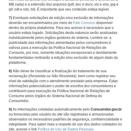
MB cada) e a extensão dos arquivos (pdf, doc e docx, xls e xlsx, jpg e
gif, odt e ods, txt). É importante que seu conteúdo esteja legível.
7)
Eventuais solicitações de edição e/ou exclusão de informações
deverão ser encaminhados por meio do
Fale Conosco
disponível
dentro da própria plataforma. Para seu acesso é necessário que o
usuário esteja logado. Solicitações desta natureza serão analisadas
individualmente pelos órgãos gestores do sistema. Lembre-se: a
publicidade das informações alimentadas pelos consumidores é
valiosa para a execução da Política Nacional de Relações de
Consumo, por isso, somente situações excepcionais e devidamente
fundamentadas motivarão a edição e/ou exclusão de algum dado da
plataforma.
8)
Não deixe de classificar a finalização do tratamento de sua
reclamação (
Resolvida ou Não Resolvida
), bem como registrar seu
nível de satisfação com o atendimento prestado pela empresa. Estas
informações potencializam o poder de escolha dos consumidores e
contribuem para execução da Política Nacional de Relações de
Consumo pelos órgãos do Sistema Nacional de Defesa do
Consumidor.
9)
As informações coletadas automaticamente pelo
Consumidor.gov.br
ou fornecidas pelo usuário do site são registradas e armazenadas
observados os necessários padrões de segurança, confidencialidade e
integridade. Para saber mais a respeito do uso dos dados coletados no
site, acesse o link
Política de Uso de Dados Pessoais
.