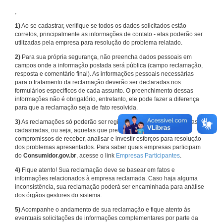
,
1)
Ao se cadastrar, verifique se todos os dados solicitados estão
corretos, principalmente as informações de contato - elas poderão ser
utilizadas pela empresa para resolução do problema relatado.
2)
Para sua própria segurança, não preencha dados pessoais em
campos onde a informação postada será pública (campo reclamação,
resposta e comentário final). As informações pessoais necessárias
para o tratamento da reclamação deverão ser declaradas nos
formulários específicos de cada assunto. O preenchimento dessas
informações não é obrigatório, entretanto, ele pode fazer a diferença
para que a reclamação seja de fato resolvida.
3)
As reclamações só poderão ser registradas em face de empresas
cadastradas, ou seja, aquelas que previamente assumiram
compromissos de receber, analisar e investir esforços para resolução
dos problemas apresentados. Para saber quais empresas participam
do
Consumidor.gov.br
, acesse o link
Empresas Participantes
.
4)
Fique atento! Sua reclamação deve se basear em fatos e
informações relacionados à empresa reclamada. Caso haja alguma
inconsistência, sua reclamação poderá ser encaminhada para análise
dos órgãos gestores do sistema.
5)
Acompanhe o andamento de sua reclamação e fique atento às
eventuais solicitações de informações complementares por parte da