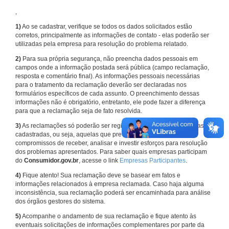
,
1)
Ao se cadastrar, verifique se todos os dados solicitados estão
corretos, principalmente as informações de contato - elas poderão ser
utilizadas pela empresa para resolução do problema relatado.
2)
Para sua própria segurança, não preencha dados pessoais em
campos onde a informação postada será pública (campo reclamação,
resposta e comentário final). As informações pessoais necessárias
para o tratamento da reclamação deverão ser declaradas nos
formulários específicos de cada assunto. O preenchimento dessas
informações não é obrigatório, entretanto, ele pode fazer a diferença
para que a reclamação seja de fato resolvida.
3)
As reclamações só poderão ser registradas em face de empresas
cadastradas, ou seja, aquelas que previamente assumiram
compromissos de receber, analisar e investir esforços para resolução
dos problemas apresentados. Para saber quais empresas participam
do
Consumidor.gov.br
, acesse o link
Empresas Participantes
.
4)
Fique atento! Sua reclamação deve se basear em fatos e
informações relacionados à empresa reclamada. Caso haja alguma
inconsistência, sua reclamação poderá ser encaminhada para análise
dos órgãos gestores do sistema.
5)
Acompanhe o andamento de sua reclamação e fique atento às
eventuais solicitações de informações complementares por parte da