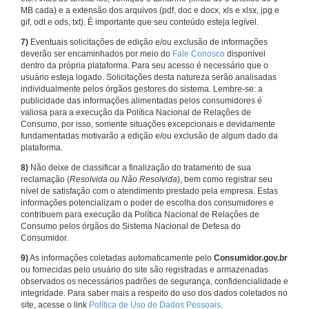
MB cada) e a extensão dos arquivos (pdf, doc e docx, xls e xlsx, jpg e
gif, odt e ods, txt). É importante que seu conteúdo esteja legível.
7)
Eventuais solicitações de edição e/ou exclusão de informações
deverão ser encaminhados por meio do
Fale Conosco
disponível
dentro da própria plataforma. Para seu acesso é necessário que o
usuário esteja logado. Solicitações desta natureza serão analisadas
individualmente pelos órgãos gestores do sistema. Lembre-se: a
publicidade das informações alimentadas pelos consumidores é
valiosa para a execução da Política Nacional de Relações de
Consumo, por isso, somente situações excepcionais e devidamente
fundamentadas motivarão a edição e/ou exclusão de algum dado da
plataforma.
8)
Não deixe de classificar a finalização do tratamento de sua
reclamação (
Resolvida ou Não Resolvida
), bem como registrar seu
nível de satisfação com o atendimento prestado pela empresa. Estas
informações potencializam o poder de escolha dos consumidores e
contribuem para execução da Política Nacional de Relações de
Consumo pelos órgãos do Sistema Nacional de Defesa do
Consumidor.
9)
As informações coletadas automaticamente pelo
Consumidor.gov.br
ou fornecidas pelo usuário do site são registradas e armazenadas
observados os necessários padrões de segurança, confidencialidade e
integridade. Para saber mais a respeito do uso dos dados coletados no
site, acesse o link
Política de Uso de Dados Pessoais
.