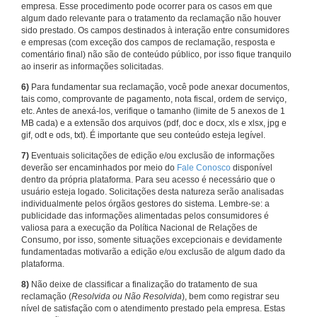
empresa. Esse procedimento pode ocorrer para os casos em que
algum dado relevante para o tratamento da reclamação não houver
sido prestado. Os campos destinados à interação entre consumidores
e empresas (com exceção dos campos de reclamação, resposta e
comentário final) não são de conteúdo público, por isso fique tranquilo
ao inserir as informações solicitadas.
6)
Para fundamentar sua reclamação, você pode anexar documentos,
tais como, comprovante de pagamento, nota fiscal, ordem de serviço,
etc. Antes de anexá-los, verifique o tamanho (limite de 5 anexos de 1
MB cada) e a extensão dos arquivos (pdf, doc e docx, xls e xlsx, jpg e
gif, odt e ods, txt). É importante que seu conteúdo esteja legível.
7)
Eventuais solicitações de edição e/ou exclusão de informações
deverão ser encaminhados por meio do
Fale Conosco
disponível
dentro da própria plataforma. Para seu acesso é necessário que o
usuário esteja logado. Solicitações desta natureza serão analisadas
individualmente pelos órgãos gestores do sistema. Lembre-se: a
publicidade das informações alimentadas pelos consumidores é
valiosa para a execução da Política Nacional de Relações de
Consumo, por isso, somente situações excepcionais e devidamente
fundamentadas motivarão a edição e/ou exclusão de algum dado da
plataforma.
8)
Não deixe de classificar a finalização do tratamento de sua
reclamação (
Resolvida ou Não Resolvida
), bem como registrar seu
nível de satisfação com o atendimento prestado pela empresa. Estas