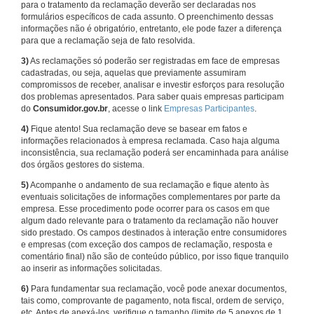
para o tratamento da reclamação deverão ser declaradas nos
formulários específicos de cada assunto. O preenchimento dessas
informações não é obrigatório, entretanto, ele pode fazer a diferença
para que a reclamação seja de fato resolvida.
3)
As reclamações só poderão ser registradas em face de empresas
cadastradas, ou seja, aquelas que previamente assumiram
compromissos de receber, analisar e investir esforços para resolução
dos problemas apresentados. Para saber quais empresas participam
do
Consumidor.gov.br
, acesse o link
Empresas Participantes
.
4)
Fique atento! Sua reclamação deve se basear em fatos e
informações relacionados à empresa reclamada. Caso haja alguma
inconsistência, sua reclamação poderá ser encaminhada para análise
dos órgãos gestores do sistema.
5)
Acompanhe o andamento de sua reclamação e fique atento às
eventuais solicitações de informações complementares por parte da
empresa. Esse procedimento pode ocorrer para os casos em que
algum dado relevante para o tratamento da reclamação não houver
sido prestado. Os campos destinados à interação entre consumidores
e empresas (com exceção dos campos de reclamação, resposta e
comentário final) não são de conteúdo público, por isso fique tranquilo
ao inserir as informações solicitadas.
6)
Para fundamentar sua reclamação, você pode anexar documentos,
tais como, comprovante de pagamento, nota fiscal, ordem de serviço,
etc. Antes de anexá-los, verifique o tamanho (limite de 5 anexos de 1