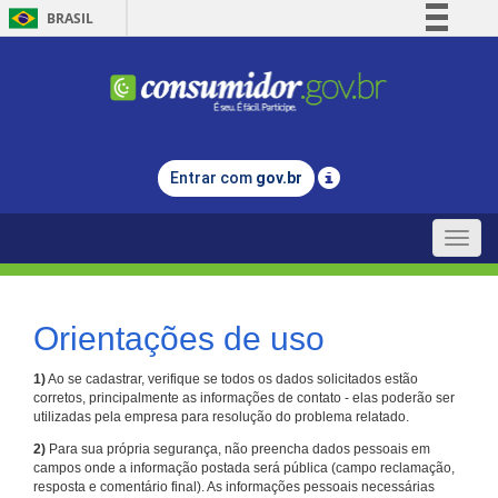
BRASIL
Simplifique!
Comunica BR
Participe
Acesso à informação
Entrar com
gov.br
Legislação
Canais
Toggle
naviga
Orientações de uso
1)
Ao se cadastrar, verifique se todos os dados solicitados estão
corretos, principalmente as informações de contato - elas poderão ser
utilizadas pela empresa para resolução do problema relatado.
2)
Para sua própria segurança, não preencha dados pessoais em
campos onde a informação postada será pública (campo reclamação,
resposta e comentário final). As informações pessoais necessárias