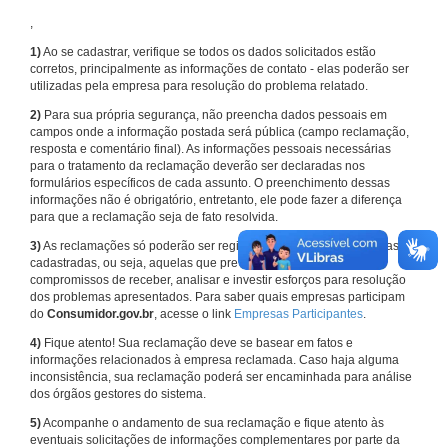
,
1)
Ao se cadastrar, verifique se todos os dados solicitados estão
corretos, principalmente as informações de contato - elas poderão ser
utilizadas pela empresa para resolução do problema relatado.
2)
Para sua própria segurança, não preencha dados pessoais em
campos onde a informação postada será pública (campo reclamação,
resposta e comentário final). As informações pessoais necessárias
para o tratamento da reclamação deverão ser declaradas nos
formulários específicos de cada assunto. O preenchimento dessas
informações não é obrigatório, entretanto, ele pode fazer a diferença
para que a reclamação seja de fato resolvida.
3)
As reclamações só poderão ser registradas em face de empresas
cadastradas, ou seja, aquelas que previamente assumiram
compromissos de receber, analisar e investir esforços para resolução
dos problemas apresentados. Para saber quais empresas participam
do
Consumidor.gov.br
, acesse o link
Empresas Participantes
.
4)
Fique atento! Sua reclamação deve se basear em fatos e
informações relacionados à empresa reclamada. Caso haja alguma
inconsistência, sua reclamação poderá ser encaminhada para análise
dos órgãos gestores do sistema.
5)
Acompanhe o andamento de sua reclamação e fique atento às
eventuais solicitações de informações complementares por parte da