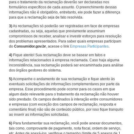
para o tratamento da reclamação deverão ser declaradas nos
formulários específicos de cada assunto. O preenchimento dessas
informações não é obrigatório, entretanto, ele pode fazer a diferença
para que a reclamação seja de fato resolvida.
3)
As reclamações só poderão ser registradas em face de empresas
cadastradas, ou seja, aquelas que previamente assumiram
compromissos de receber, analisar e investir esforços para resolução
dos problemas apresentados. Para saber quais empresas participam
do
Consumidor.gov.br
, acesse o link
Empresas Participantes
.
4)
Fique atento! Sua reclamação deve se basear em fatos e
informações relacionados à empresa reclamada. Caso haja alguma
inconsistência, sua reclamação poderá ser encaminhada para análise
dos órgãos gestores do sistema.
5)
Acompanhe o andamento de sua reclamação e fique atento às
eventuais solicitações de informações complementares por parte da
empresa. Esse procedimento pode ocorrer para os casos em que
algum dado relevante para o tratamento da reclamação não houver
sido prestado. Os campos destinados à interação entre consumidores
e empresas (com exceção dos campos de reclamação, resposta e
comentário final) não são de conteúdo público, por isso fique tranquilo
ao inserir as informações solicitadas.
6)
Para fundamentar sua reclamação, você pode anexar documentos,
tais como, comprovante de pagamento, nota fiscal, ordem de serviço,
etc. Antes de anexá-los, verifique o tamanho (limite de 5 anexos de 1