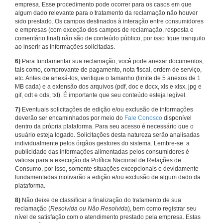
empresa. Esse procedimento pode ocorrer para os casos em que
algum dado relevante para o tratamento da reclamação não houver
sido prestado. Os campos destinados à interação entre consumidores
e empresas (com exceção dos campos de reclamação, resposta e
comentário final) não são de conteúdo público, por isso fique tranquilo
ao inserir as informações solicitadas.
6)
Para fundamentar sua reclamação, você pode anexar documentos,
tais como, comprovante de pagamento, nota fiscal, ordem de serviço,
etc. Antes de anexá-los, verifique o tamanho (limite de 5 anexos de 1
MB cada) e a extensão dos arquivos (pdf, doc e docx, xls e xlsx, jpg e
gif, odt e ods, txt). É importante que seu conteúdo esteja legível.
7)
Eventuais solicitações de edição e/ou exclusão de informações
deverão ser encaminhados por meio do
Fale Conosco
disponível
dentro da própria plataforma. Para seu acesso é necessário que o
usuário esteja logado. Solicitações desta natureza serão analisadas
individualmente pelos órgãos gestores do sistema. Lembre-se: a
publicidade das informações alimentadas pelos consumidores é
valiosa para a execução da Política Nacional de Relações de
Consumo, por isso, somente situações excepcionais e devidamente
fundamentadas motivarão a edição e/ou exclusão de algum dado da
plataforma.
8)
Não deixe de classificar a finalização do tratamento de sua
reclamação (
Resolvida ou Não Resolvida
), bem como registrar seu
nível de satisfação com o atendimento prestado pela empresa. Estas