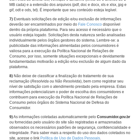
MB cada) e a extensão dos arquivos (pdf, doc e docx, xls e xlsx, jpg e
gif, odt e ods, txt). É importante que seu conteúdo esteja legível.
7)
Eventuais solicitações de edição e/ou exclusão de informações
deverão ser encaminhados por meio do
Fale Conosco
disponível
dentro da própria plataforma. Para seu acesso é necessário que o
usuário esteja logado. Solicitações desta natureza serão analisadas
individualmente pelos órgãos gestores do sistema. Lembre-se: a
publicidade das informações alimentadas pelos consumidores é
valiosa para a execução da Política Nacional de Relações de
Consumo, por isso, somente situações excepcionais e devidamente
fundamentadas motivarão a edição e/ou exclusão de algum dado da
plataforma.
8)
Não deixe de classificar a finalização do tratamento de sua
reclamação (
Resolvida ou Não Resolvida
), bem como registrar seu
nível de satisfação com o atendimento prestado pela empresa. Estas
informações potencializam o poder de escolha dos consumidores e
contribuem para execução da Política Nacional de Relações de
Consumo pelos órgãos do Sistema Nacional de Defesa do
Consumidor.
9)
As informações coletadas automaticamente pelo
Consumidor.gov.br
ou fornecidas pelo usuário do site são registradas e armazenadas
observados os necessários padrões de segurança, confidencialidade e
integridade. Para saber mais a respeito do uso dos dados coletados no
site, acesse o link
Política de Uso de Dados Pessoais
.