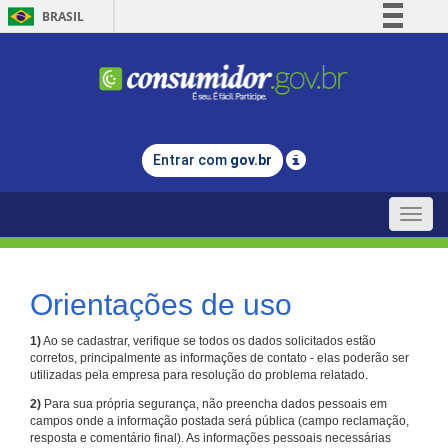
BRASIL
Simplifique!
Comunica BR
Participe
Acesso à informação
Entrar com
gov.br
Legislação
Canais
Toggle
naviga
Orientações de uso
1)
Ao se cadastrar, verifique se todos os dados solicitados estão
corretos, principalmente as informações de contato - elas poderão ser
utilizadas pela empresa para resolução do problema relatado.
2)
Para sua própria segurança, não preencha dados pessoais em
campos onde a informação postada será pública (campo reclamação,
resposta e comentário final). As informações pessoais necessárias