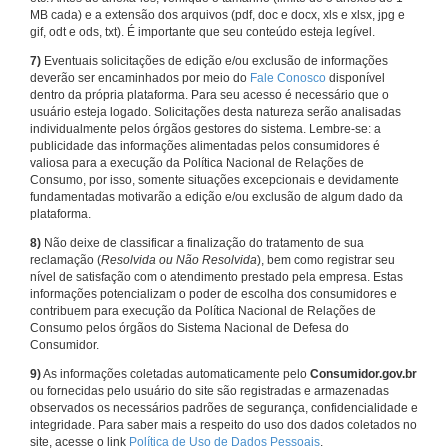
MB cada) e a extensão dos arquivos (pdf, doc e docx, xls e xlsx, jpg e
gif, odt e ods, txt). É importante que seu conteúdo esteja legível.
7)
Eventuais solicitações de edição e/ou exclusão de informações
deverão ser encaminhados por meio do
Fale Conosco
disponível
dentro da própria plataforma. Para seu acesso é necessário que o
usuário esteja logado. Solicitações desta natureza serão analisadas
individualmente pelos órgãos gestores do sistema. Lembre-se: a
publicidade das informações alimentadas pelos consumidores é
valiosa para a execução da Política Nacional de Relações de
Consumo, por isso, somente situações excepcionais e devidamente
fundamentadas motivarão a edição e/ou exclusão de algum dado da
plataforma.
8)
Não deixe de classificar a finalização do tratamento de sua
reclamação (
Resolvida ou Não Resolvida
), bem como registrar seu
nível de satisfação com o atendimento prestado pela empresa. Estas
informações potencializam o poder de escolha dos consumidores e
contribuem para execução da Política Nacional de Relações de
Consumo pelos órgãos do Sistema Nacional de Defesa do
Consumidor.
9)
As informações coletadas automaticamente pelo
Consumidor.gov.br
ou fornecidas pelo usuário do site são registradas e armazenadas
observados os necessários padrões de segurança, confidencialidade e
integridade. Para saber mais a respeito do uso dos dados coletados no
site, acesse o link
Política de Uso de Dados Pessoais
.