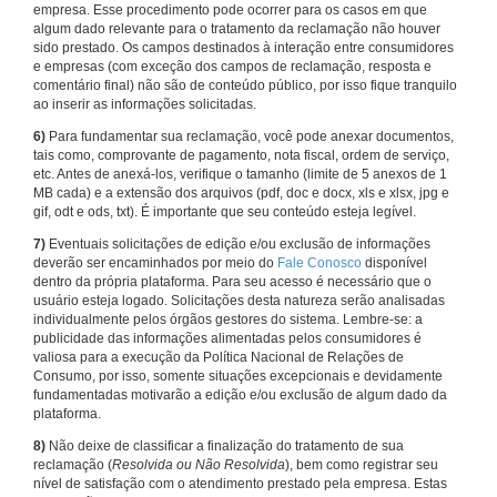
empresa. Esse procedimento pode ocorrer para os casos em que
algum dado relevante para o tratamento da reclamação não houver
sido prestado. Os campos destinados à interação entre consumidores
e empresas (com exceção dos campos de reclamação, resposta e
comentário final) não são de conteúdo público, por isso fique tranquilo
ao inserir as informações solicitadas.
6)
Para fundamentar sua reclamação, você pode anexar documentos,
tais como, comprovante de pagamento, nota fiscal, ordem de serviço,
etc. Antes de anexá-los, verifique o tamanho (limite de 5 anexos de 1
MB cada) e a extensão dos arquivos (pdf, doc e docx, xls e xlsx, jpg e
gif, odt e ods, txt). É importante que seu conteúdo esteja legível.
7)
Eventuais solicitações de edição e/ou exclusão de informações
deverão ser encaminhados por meio do
Fale Conosco
disponível
dentro da própria plataforma. Para seu acesso é necessário que o
usuário esteja logado. Solicitações desta natureza serão analisadas
individualmente pelos órgãos gestores do sistema. Lembre-se: a
publicidade das informações alimentadas pelos consumidores é
valiosa para a execução da Política Nacional de Relações de
Consumo, por isso, somente situações excepcionais e devidamente
fundamentadas motivarão a edição e/ou exclusão de algum dado da
plataforma.
8)
Não deixe de classificar a finalização do tratamento de sua
reclamação (
Resolvida ou Não Resolvida
), bem como registrar seu
nível de satisfação com o atendimento prestado pela empresa. Estas