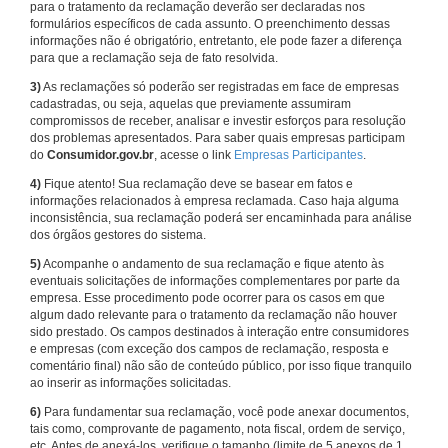
para o tratamento da reclamação deverão ser declaradas nos
formulários específicos de cada assunto. O preenchimento dessas
informações não é obrigatório, entretanto, ele pode fazer a diferença
para que a reclamação seja de fato resolvida.
3)
As reclamações só poderão ser registradas em face de empresas
cadastradas, ou seja, aquelas que previamente assumiram
compromissos de receber, analisar e investir esforços para resolução
dos problemas apresentados. Para saber quais empresas participam
do
Consumidor.gov.br
, acesse o link
Empresas Participantes
.
4)
Fique atento! Sua reclamação deve se basear em fatos e
informações relacionados à empresa reclamada. Caso haja alguma
inconsistência, sua reclamação poderá ser encaminhada para análise
dos órgãos gestores do sistema.
5)
Acompanhe o andamento de sua reclamação e fique atento às
eventuais solicitações de informações complementares por parte da
empresa. Esse procedimento pode ocorrer para os casos em que
algum dado relevante para o tratamento da reclamação não houver
sido prestado. Os campos destinados à interação entre consumidores
e empresas (com exceção dos campos de reclamação, resposta e
comentário final) não são de conteúdo público, por isso fique tranquilo
ao inserir as informações solicitadas.
6)
Para fundamentar sua reclamação, você pode anexar documentos,
tais como, comprovante de pagamento, nota fiscal, ordem de serviço,
etc. Antes de anexá-los, verifique o tamanho (limite de 5 anexos de 1