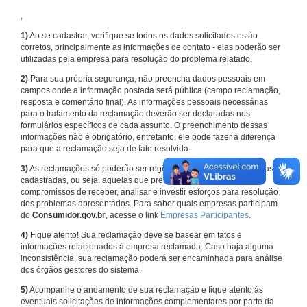
,
1)
Ao se cadastrar, verifique se todos os dados solicitados estão
corretos, principalmente as informações de contato - elas poderão ser
utilizadas pela empresa para resolução do problema relatado.
2)
Para sua própria segurança, não preencha dados pessoais em
campos onde a informação postada será pública (campo reclamação,
resposta e comentário final). As informações pessoais necessárias
para o tratamento da reclamação deverão ser declaradas nos
formulários específicos de cada assunto. O preenchimento dessas
informações não é obrigatório, entretanto, ele pode fazer a diferença
para que a reclamação seja de fato resolvida.
3)
As reclamações só poderão ser registradas em face de empresas
cadastradas, ou seja, aquelas que previamente assumiram
compromissos de receber, analisar e investir esforços para resolução
dos problemas apresentados. Para saber quais empresas participam
do
Consumidor.gov.br
, acesse o link
Empresas Participantes
.
4)
Fique atento! Sua reclamação deve se basear em fatos e
informações relacionados à empresa reclamada. Caso haja alguma
inconsistência, sua reclamação poderá ser encaminhada para análise
dos órgãos gestores do sistema.
5)
Acompanhe o andamento de sua reclamação e fique atento às
eventuais solicitações de informações complementares por parte da