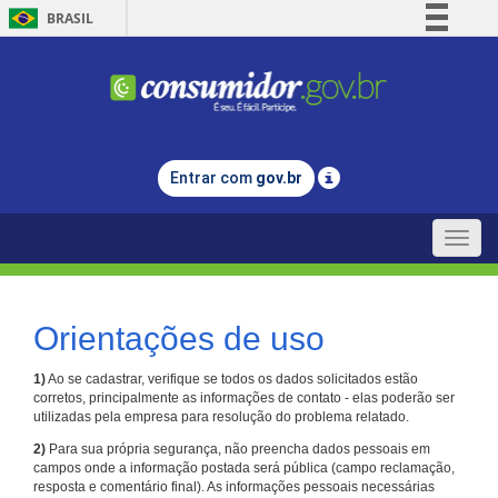
BRASIL
Simplifique!
Comunica BR
Participe
Acesso à informação
Entrar com
gov.br
Legislação
Canais
Toggle
naviga
Orientações de uso
1)
Ao se cadastrar, verifique se todos os dados solicitados estão
corretos, principalmente as informações de contato - elas poderão ser
utilizadas pela empresa para resolução do problema relatado.
2)
Para sua própria segurança, não preencha dados pessoais em
campos onde a informação postada será pública (campo reclamação,
resposta e comentário final). As informações pessoais necessárias