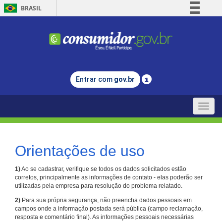
BRASIL
Simplifique!
Comunica BR
Participe
Acesso à informação
Entrar com
gov.br
Legislação
Canais
Toggle
naviga
Orientações de uso
1)
Ao se cadastrar, verifique se todos os dados solicitados estão
corretos, principalmente as informações de contato - elas poderão ser
utilizadas pela empresa para resolução do problema relatado.
2)
Para sua própria segurança, não preencha dados pessoais em
campos onde a informação postada será pública (campo reclamação,
resposta e comentário final). As informações pessoais necessárias