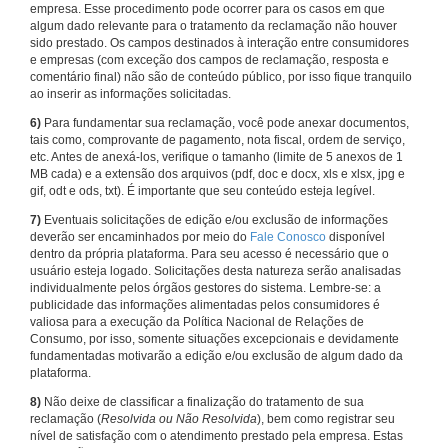
empresa. Esse procedimento pode ocorrer para os casos em que
algum dado relevante para o tratamento da reclamação não houver
sido prestado. Os campos destinados à interação entre consumidores
e empresas (com exceção dos campos de reclamação, resposta e
comentário final) não são de conteúdo público, por isso fique tranquilo
ao inserir as informações solicitadas.
6)
Para fundamentar sua reclamação, você pode anexar documentos,
tais como, comprovante de pagamento, nota fiscal, ordem de serviço,
etc. Antes de anexá-los, verifique o tamanho (limite de 5 anexos de 1
MB cada) e a extensão dos arquivos (pdf, doc e docx, xls e xlsx, jpg e
gif, odt e ods, txt). É importante que seu conteúdo esteja legível.
7)
Eventuais solicitações de edição e/ou exclusão de informações
deverão ser encaminhados por meio do
Fale Conosco
disponível
dentro da própria plataforma. Para seu acesso é necessário que o
usuário esteja logado. Solicitações desta natureza serão analisadas
individualmente pelos órgãos gestores do sistema. Lembre-se: a
publicidade das informações alimentadas pelos consumidores é
valiosa para a execução da Política Nacional de Relações de
Consumo, por isso, somente situações excepcionais e devidamente
fundamentadas motivarão a edição e/ou exclusão de algum dado da
plataforma.
8)
Não deixe de classificar a finalização do tratamento de sua
reclamação (
Resolvida ou Não Resolvida
), bem como registrar seu
nível de satisfação com o atendimento prestado pela empresa. Estas