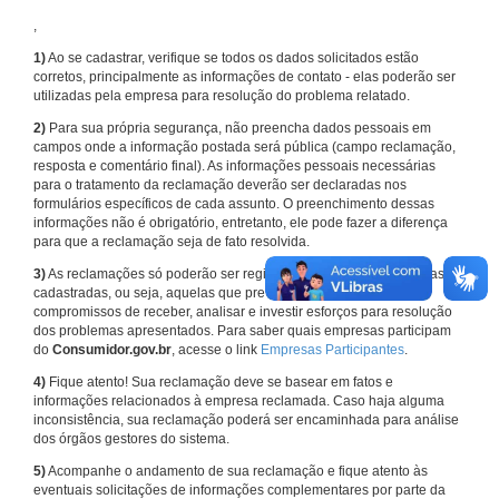
,
1)
Ao se cadastrar, verifique se todos os dados solicitados estão
corretos, principalmente as informações de contato - elas poderão ser
utilizadas pela empresa para resolução do problema relatado.
2)
Para sua própria segurança, não preencha dados pessoais em
campos onde a informação postada será pública (campo reclamação,
resposta e comentário final). As informações pessoais necessárias
para o tratamento da reclamação deverão ser declaradas nos
formulários específicos de cada assunto. O preenchimento dessas
informações não é obrigatório, entretanto, ele pode fazer a diferença
para que a reclamação seja de fato resolvida.
3)
As reclamações só poderão ser registradas em face de empresas
cadastradas, ou seja, aquelas que previamente assumiram
compromissos de receber, analisar e investir esforços para resolução
dos problemas apresentados. Para saber quais empresas participam
do
Consumidor.gov.br
, acesse o link
Empresas Participantes
.
4)
Fique atento! Sua reclamação deve se basear em fatos e
informações relacionados à empresa reclamada. Caso haja alguma
inconsistência, sua reclamação poderá ser encaminhada para análise
dos órgãos gestores do sistema.
5)
Acompanhe o andamento de sua reclamação e fique atento às
eventuais solicitações de informações complementares por parte da