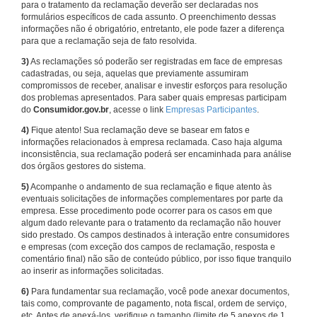
para o tratamento da reclamação deverão ser declaradas nos
formulários específicos de cada assunto. O preenchimento dessas
informações não é obrigatório, entretanto, ele pode fazer a diferença
para que a reclamação seja de fato resolvida.
3)
As reclamações só poderão ser registradas em face de empresas
cadastradas, ou seja, aquelas que previamente assumiram
compromissos de receber, analisar e investir esforços para resolução
dos problemas apresentados. Para saber quais empresas participam
do
Consumidor.gov.br
, acesse o link
Empresas Participantes
.
4)
Fique atento! Sua reclamação deve se basear em fatos e
informações relacionados à empresa reclamada. Caso haja alguma
inconsistência, sua reclamação poderá ser encaminhada para análise
dos órgãos gestores do sistema.
5)
Acompanhe o andamento de sua reclamação e fique atento às
eventuais solicitações de informações complementares por parte da
empresa. Esse procedimento pode ocorrer para os casos em que
algum dado relevante para o tratamento da reclamação não houver
sido prestado. Os campos destinados à interação entre consumidores
e empresas (com exceção dos campos de reclamação, resposta e
comentário final) não são de conteúdo público, por isso fique tranquilo
ao inserir as informações solicitadas.
6)
Para fundamentar sua reclamação, você pode anexar documentos,
tais como, comprovante de pagamento, nota fiscal, ordem de serviço,
etc. Antes de anexá-los, verifique o tamanho (limite de 5 anexos de 1