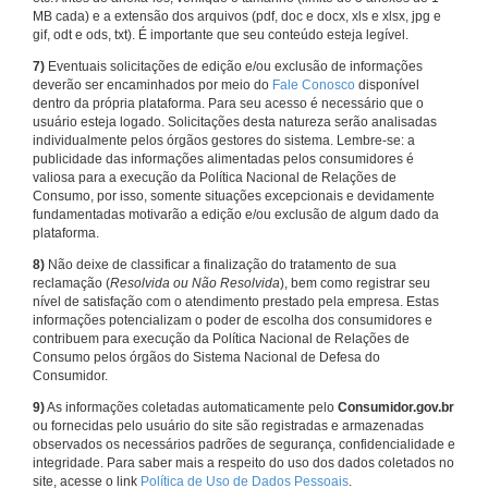
MB cada) e a extensão dos arquivos (pdf, doc e docx, xls e xlsx, jpg e
gif, odt e ods, txt). É importante que seu conteúdo esteja legível.
7)
Eventuais solicitações de edição e/ou exclusão de informações
deverão ser encaminhados por meio do
Fale Conosco
disponível
dentro da própria plataforma. Para seu acesso é necessário que o
usuário esteja logado. Solicitações desta natureza serão analisadas
individualmente pelos órgãos gestores do sistema. Lembre-se: a
publicidade das informações alimentadas pelos consumidores é
valiosa para a execução da Política Nacional de Relações de
Consumo, por isso, somente situações excepcionais e devidamente
fundamentadas motivarão a edição e/ou exclusão de algum dado da
plataforma.
8)
Não deixe de classificar a finalização do tratamento de sua
reclamação (
Resolvida ou Não Resolvida
), bem como registrar seu
nível de satisfação com o atendimento prestado pela empresa. Estas
informações potencializam o poder de escolha dos consumidores e
contribuem para execução da Política Nacional de Relações de
Consumo pelos órgãos do Sistema Nacional de Defesa do
Consumidor.
9)
As informações coletadas automaticamente pelo
Consumidor.gov.br
ou fornecidas pelo usuário do site são registradas e armazenadas
observados os necessários padrões de segurança, confidencialidade e
integridade. Para saber mais a respeito do uso dos dados coletados no
site, acesse o link
Política de Uso de Dados Pessoais
.