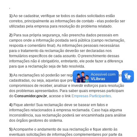
,
1)
Ao se cadastrar, verifique se todos os dados solicitados estão
corretos, principalmente as informações de contato - elas poderão ser
utilizadas pela empresa para resolução do problema relatado.
2)
Para sua própria segurança, não preencha dados pessoais em
campos onde a informação postada será pública (campo reclamação,
resposta e comentário final). As informações pessoais necessárias
para o tratamento da reclamação deverão ser declaradas nos
formulários específicos de cada assunto. O preenchimento dessas
informações não é obrigatório, entretanto, ele pode fazer a diferença
para que a reclamação seja de fato resolvida.
3)
As reclamações só poderão ser registradas em face de empresas
cadastradas, ou seja, aquelas que previamente assumiram
compromissos de receber, analisar e investir esforços para resolução
dos problemas apresentados. Para saber quais empresas participam
do
Consumidor.gov.br
, acesse o link
Empresas Participantes
.
4)
Fique atento! Sua reclamação deve se basear em fatos e
informações relacionados à empresa reclamada. Caso haja alguma
inconsistência, sua reclamação poderá ser encaminhada para análise
dos órgãos gestores do sistema.
5)
Acompanhe o andamento de sua reclamação e fique atento às
eventuais solicitações de informações complementares por parte da