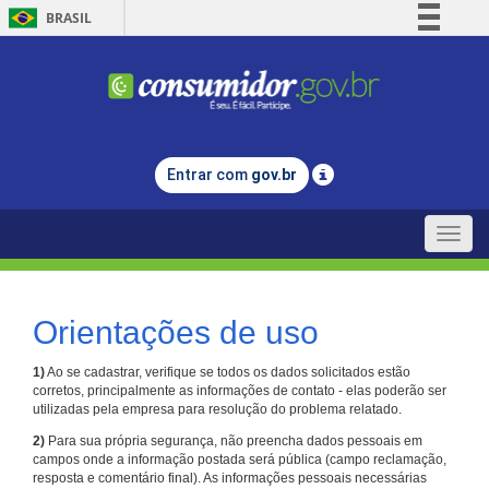
BRASIL
Simplifique!
Comunica BR
Participe
Acesso à informação
Entrar com
gov.br
Legislação
Canais
Toggle
naviga
Orientações de uso
1)
Ao se cadastrar, verifique se todos os dados solicitados estão
corretos, principalmente as informações de contato - elas poderão ser
utilizadas pela empresa para resolução do problema relatado.
2)
Para sua própria segurança, não preencha dados pessoais em
campos onde a informação postada será pública (campo reclamação,
resposta e comentário final). As informações pessoais necessárias