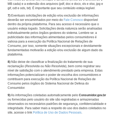
MB cada) e a extensão dos arquivos (pdf, doc e docx, xls e xlsx, jpg e
gif, odt e ods, txt). É importante que seu conteúdo esteja legível.
7)
Eventuais solicitações de edição e/ou exclusão de informações
deverão ser encaminhados por meio do
Fale Conosco
disponível
dentro da própria plataforma. Para seu acesso é necessário que o
usuário esteja logado. Solicitações desta natureza serão analisadas
individualmente pelos órgãos gestores do sistema. Lembre-se: a
publicidade das informações alimentadas pelos consumidores é
valiosa para a execução da Política Nacional de Relações de
Consumo, por isso, somente situações excepcionais e devidamente
fundamentadas motivarão a edição e/ou exclusão de algum dado da
plataforma.
8)
Não deixe de classificar a finalização do tratamento de sua
reclamação (
Resolvida ou Não Resolvida
), bem como registrar seu
nível de satisfação com o atendimento prestado pela empresa. Estas
informações potencializam o poder de escolha dos consumidores e
contribuem para execução da Política Nacional de Relações de
Consumo pelos órgãos do Sistema Nacional de Defesa do
Consumidor.
9)
As informações coletadas automaticamente pelo
Consumidor.gov.br
ou fornecidas pelo usuário do site são registradas e armazenadas
observados os necessários padrões de segurança, confidencialidade e
integridade. Para saber mais a respeito do uso dos dados coletados no
site, acesse o link
Política de Uso de Dados Pessoais
.