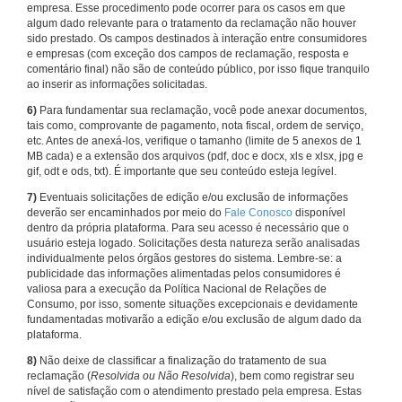
empresa. Esse procedimento pode ocorrer para os casos em que
algum dado relevante para o tratamento da reclamação não houver
sido prestado. Os campos destinados à interação entre consumidores
e empresas (com exceção dos campos de reclamação, resposta e
comentário final) não são de conteúdo público, por isso fique tranquilo
ao inserir as informações solicitadas.
6)
Para fundamentar sua reclamação, você pode anexar documentos,
tais como, comprovante de pagamento, nota fiscal, ordem de serviço,
etc. Antes de anexá-los, verifique o tamanho (limite de 5 anexos de 1
MB cada) e a extensão dos arquivos (pdf, doc e docx, xls e xlsx, jpg e
gif, odt e ods, txt). É importante que seu conteúdo esteja legível.
7)
Eventuais solicitações de edição e/ou exclusão de informações
deverão ser encaminhados por meio do
Fale Conosco
disponível
dentro da própria plataforma. Para seu acesso é necessário que o
usuário esteja logado. Solicitações desta natureza serão analisadas
individualmente pelos órgãos gestores do sistema. Lembre-se: a
publicidade das informações alimentadas pelos consumidores é
valiosa para a execução da Política Nacional de Relações de
Consumo, por isso, somente situações excepcionais e devidamente
fundamentadas motivarão a edição e/ou exclusão de algum dado da
plataforma.
8)
Não deixe de classificar a finalização do tratamento de sua
reclamação (
Resolvida ou Não Resolvida
), bem como registrar seu
nível de satisfação com o atendimento prestado pela empresa. Estas