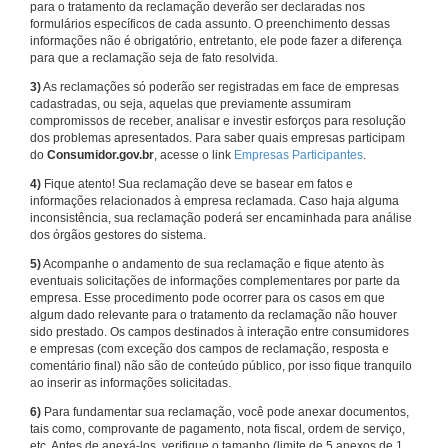
para o tratamento da reclamação deverão ser declaradas nos
formulários específicos de cada assunto. O preenchimento dessas
informações não é obrigatório, entretanto, ele pode fazer a diferença
para que a reclamação seja de fato resolvida.
3)
As reclamações só poderão ser registradas em face de empresas
cadastradas, ou seja, aquelas que previamente assumiram
compromissos de receber, analisar e investir esforços para resolução
dos problemas apresentados. Para saber quais empresas participam
do
Consumidor.gov.br
, acesse o link
Empresas Participantes
.
4)
Fique atento! Sua reclamação deve se basear em fatos e
informações relacionados à empresa reclamada. Caso haja alguma
inconsistência, sua reclamação poderá ser encaminhada para análise
dos órgãos gestores do sistema.
5)
Acompanhe o andamento de sua reclamação e fique atento às
eventuais solicitações de informações complementares por parte da
empresa. Esse procedimento pode ocorrer para os casos em que
algum dado relevante para o tratamento da reclamação não houver
sido prestado. Os campos destinados à interação entre consumidores
e empresas (com exceção dos campos de reclamação, resposta e
comentário final) não são de conteúdo público, por isso fique tranquilo
ao inserir as informações solicitadas.
6)
Para fundamentar sua reclamação, você pode anexar documentos,
tais como, comprovante de pagamento, nota fiscal, ordem de serviço,
etc. Antes de anexá-los, verifique o tamanho (limite de 5 anexos de 1