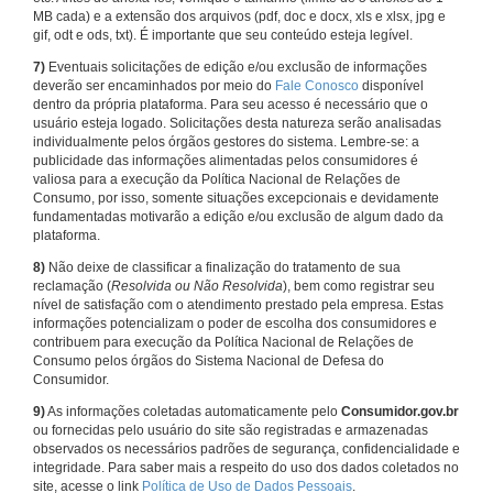
MB cada) e a extensão dos arquivos (pdf, doc e docx, xls e xlsx, jpg e
gif, odt e ods, txt). É importante que seu conteúdo esteja legível.
7)
Eventuais solicitações de edição e/ou exclusão de informações
deverão ser encaminhados por meio do
Fale Conosco
disponível
dentro da própria plataforma. Para seu acesso é necessário que o
usuário esteja logado. Solicitações desta natureza serão analisadas
individualmente pelos órgãos gestores do sistema. Lembre-se: a
publicidade das informações alimentadas pelos consumidores é
valiosa para a execução da Política Nacional de Relações de
Consumo, por isso, somente situações excepcionais e devidamente
fundamentadas motivarão a edição e/ou exclusão de algum dado da
plataforma.
8)
Não deixe de classificar a finalização do tratamento de sua
reclamação (
Resolvida ou Não Resolvida
), bem como registrar seu
nível de satisfação com o atendimento prestado pela empresa. Estas
informações potencializam o poder de escolha dos consumidores e
contribuem para execução da Política Nacional de Relações de
Consumo pelos órgãos do Sistema Nacional de Defesa do
Consumidor.
9)
As informações coletadas automaticamente pelo
Consumidor.gov.br
ou fornecidas pelo usuário do site são registradas e armazenadas
observados os necessários padrões de segurança, confidencialidade e
integridade. Para saber mais a respeito do uso dos dados coletados no
site, acesse o link
Política de Uso de Dados Pessoais
.