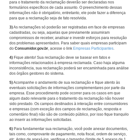
para o tratamento da reclamação deverão ser declaradas nos
formulários específicos de cada assunto. O preenchimento dessas
informações não é obrigatório, entretanto, ele pode fazer a diferença
para que a reclamação seja de fato resolvida.
3)
As reclamações só poderão ser registradas em face de empresas
cadastradas, ou seja, aquelas que previamente assumiram
compromissos de receber, analisar e investir esforços para resolução
dos problemas apresentados. Para saber quais empresas participam
do
Consumidor.gov.br
, acesse o link
Empresas Participantes
.
4)
Fique atento! Sua reclamação deve se basear em fatos e
informações relacionados à empresa reclamada. Caso haja alguma
inconsistência, sua reclamação poderá ser encaminhada para análise
dos órgãos gestores do sistema.
5)
Acompanhe o andamento de sua reclamação e fique atento às
eventuais solicitações de informações complementares por parte da
empresa. Esse procedimento pode ocorrer para os casos em que
algum dado relevante para o tratamento da reclamação não houver
sido prestado. Os campos destinados à interação entre consumidores
e empresas (com exceção dos campos de reclamação, resposta e
comentário final) não são de conteúdo público, por isso fique tranquilo
ao inserir as informações solicitadas.
6)
Para fundamentar sua reclamação, você pode anexar documentos,
tais como, comprovante de pagamento, nota fiscal, ordem de serviço,
etc. Antes de anexá-los, verifique o tamanho (limite de 5 anexos de 1