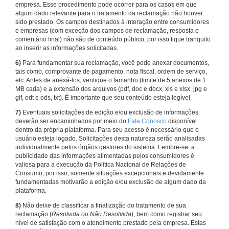
empresa. Esse procedimento pode ocorrer para os casos em que
algum dado relevante para o tratamento da reclamação não houver
sido prestado. Os campos destinados à interação entre consumidores
e empresas (com exceção dos campos de reclamação, resposta e
comentário final) não são de conteúdo público, por isso fique tranquilo
ao inserir as informações solicitadas.
6)
Para fundamentar sua reclamação, você pode anexar documentos,
tais como, comprovante de pagamento, nota fiscal, ordem de serviço,
etc. Antes de anexá-los, verifique o tamanho (limite de 5 anexos de 1
MB cada) e a extensão dos arquivos (pdf, doc e docx, xls e xlsx, jpg e
gif, odt e ods, txt). É importante que seu conteúdo esteja legível.
7)
Eventuais solicitações de edição e/ou exclusão de informações
deverão ser encaminhados por meio do
Fale Conosco
disponível
dentro da própria plataforma. Para seu acesso é necessário que o
usuário esteja logado. Solicitações desta natureza serão analisadas
individualmente pelos órgãos gestores do sistema. Lembre-se: a
publicidade das informações alimentadas pelos consumidores é
valiosa para a execução da Política Nacional de Relações de
Consumo, por isso, somente situações excepcionais e devidamente
fundamentadas motivarão a edição e/ou exclusão de algum dado da
plataforma.
8)
Não deixe de classificar a finalização do tratamento de sua
reclamação (
Resolvida ou Não Resolvida
), bem como registrar seu
nível de satisfação com o atendimento prestado pela empresa. Estas