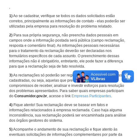
,
1)
Ao se cadastrar, verifique se todos os dados solicitados estão
corretos, principalmente as informações de contato - elas poderão ser
utilizadas pela empresa para resolução do problema relatado.
2)
Para sua própria segurança, não preencha dados pessoais em
campos onde a informação postada será pública (campo reclamação,
resposta e comentário final). As informações pessoais necessárias
para o tratamento da reclamação deverão ser declaradas nos
formulários específicos de cada assunto. O preenchimento dessas
informações não é obrigatório, entretanto, ele pode fazer a diferença
para que a reclamação seja de fato resolvida.
3)
As reclamações só poderão ser registradas em face de empresas
cadastradas, ou seja, aquelas que previamente assumiram
compromissos de receber, analisar e investir esforços para resolução
dos problemas apresentados. Para saber quais empresas participam
do
Consumidor.gov.br
, acesse o link
Empresas Participantes
.
4)
Fique atento! Sua reclamação deve se basear em fatos e
informações relacionados à empresa reclamada. Caso haja alguma
inconsistência, sua reclamação poderá ser encaminhada para análise
dos órgãos gestores do sistema.
5)
Acompanhe o andamento de sua reclamação e fique atento às
eventuais solicitações de informações complementares por parte da