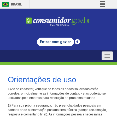
BRASIL
Simplifique!
Comunica BR
Participe
Acesso à informação
Entrar com
gov.br
Legislação
Canais
Toggle
naviga
Orientações de uso
1)
Ao se cadastrar, verifique se todos os dados solicitados estão
corretos, principalmente as informações de contato - elas poderão ser
utilizadas pela empresa para resolução do problema relatado.
2)
Para sua própria segurança, não preencha dados pessoais em
campos onde a informação postada será pública (campo reclamação,
resposta e comentário final). As informações pessoais necessárias