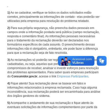
,
1)
Ao se cadastrar, verifique se todos os dados solicitados estão
corretos, principalmente as informações de contato - elas poderão ser
utilizadas pela empresa para resolução do problema relatado.
2)
Para sua própria segurança, não preencha dados pessoais em
campos onde a informação postada será pública (campo reclamação,
resposta e comentário final). As informações pessoais necessárias
para o tratamento da reclamação deverão ser declaradas nos
formulários específicos de cada assunto. O preenchimento dessas
informações não é obrigatório, entretanto, ele pode fazer a diferença
para que a reclamação seja de fato resolvida.
3)
As reclamações só poderão ser registradas em face de empresas
cadastradas, ou seja, aquelas que previamente assumiram
compromissos de receber, analisar e investir esforços para resolução
dos problemas apresentados. Para saber quais empresas participam
do
Consumidor.gov.br
, acesse o link
Empresas Participantes
.
4)
Fique atento! Sua reclamação deve se basear em fatos e
informações relacionados à empresa reclamada. Caso haja alguma
inconsistência, sua reclamação poderá ser encaminhada para análise
dos órgãos gestores do sistema.
5)
Acompanhe o andamento de sua reclamação e fique atento às
eventuais solicitações de informações complementares por parte da