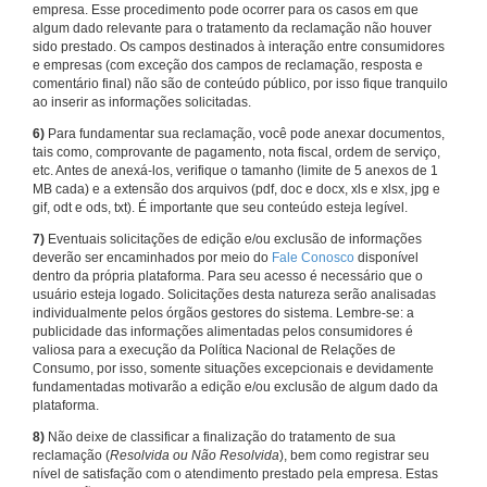
empresa. Esse procedimento pode ocorrer para os casos em que
algum dado relevante para o tratamento da reclamação não houver
sido prestado. Os campos destinados à interação entre consumidores
e empresas (com exceção dos campos de reclamação, resposta e
comentário final) não são de conteúdo público, por isso fique tranquilo
ao inserir as informações solicitadas.
6)
Para fundamentar sua reclamação, você pode anexar documentos,
tais como, comprovante de pagamento, nota fiscal, ordem de serviço,
etc. Antes de anexá-los, verifique o tamanho (limite de 5 anexos de 1
MB cada) e a extensão dos arquivos (pdf, doc e docx, xls e xlsx, jpg e
gif, odt e ods, txt). É importante que seu conteúdo esteja legível.
7)
Eventuais solicitações de edição e/ou exclusão de informações
deverão ser encaminhados por meio do
Fale Conosco
disponível
dentro da própria plataforma. Para seu acesso é necessário que o
usuário esteja logado. Solicitações desta natureza serão analisadas
individualmente pelos órgãos gestores do sistema. Lembre-se: a
publicidade das informações alimentadas pelos consumidores é
valiosa para a execução da Política Nacional de Relações de
Consumo, por isso, somente situações excepcionais e devidamente
fundamentadas motivarão a edição e/ou exclusão de algum dado da
plataforma.
8)
Não deixe de classificar a finalização do tratamento de sua
reclamação (
Resolvida ou Não Resolvida
), bem como registrar seu
nível de satisfação com o atendimento prestado pela empresa. Estas