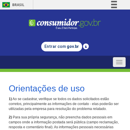
BRASIL
Simplifique!
Comunica BR
Participe
Acesso à informação
Entrar com
gov.br
Legislação
Canais
Toggle
naviga
Orientações de uso
1)
Ao se cadastrar, verifique se todos os dados solicitados estão
corretos, principalmente as informações de contato - elas poderão ser
utilizadas pela empresa para resolução do problema relatado.
2)
Para sua própria segurança, não preencha dados pessoais em
campos onde a informação postada será pública (campo reclamação,
resposta e comentário final). As informações pessoais necessárias