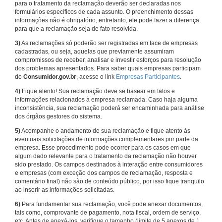
para o tratamento da reclamação deverão ser declaradas nos
formulários específicos de cada assunto. O preenchimento dessas
informações não é obrigatório, entretanto, ele pode fazer a diferença
para que a reclamação seja de fato resolvida.
3)
As reclamações só poderão ser registradas em face de empresas
cadastradas, ou seja, aquelas que previamente assumiram
compromissos de receber, analisar e investir esforços para resolução
dos problemas apresentados. Para saber quais empresas participam
do
Consumidor.gov.br
, acesse o link
Empresas Participantes
.
4)
Fique atento! Sua reclamação deve se basear em fatos e
informações relacionados à empresa reclamada. Caso haja alguma
inconsistência, sua reclamação poderá ser encaminhada para análise
dos órgãos gestores do sistema.
5)
Acompanhe o andamento de sua reclamação e fique atento às
eventuais solicitações de informações complementares por parte da
empresa. Esse procedimento pode ocorrer para os casos em que
algum dado relevante para o tratamento da reclamação não houver
sido prestado. Os campos destinados à interação entre consumidores
e empresas (com exceção dos campos de reclamação, resposta e
comentário final) não são de conteúdo público, por isso fique tranquilo
ao inserir as informações solicitadas.
6)
Para fundamentar sua reclamação, você pode anexar documentos,
tais como, comprovante de pagamento, nota fiscal, ordem de serviço,
etc. Antes de anexá-los, verifique o tamanho (limite de 5 anexos de 1