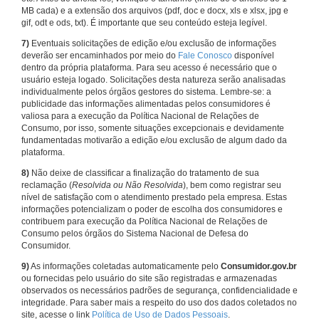
MB cada) e a extensão dos arquivos (pdf, doc e docx, xls e xlsx, jpg e
gif, odt e ods, txt). É importante que seu conteúdo esteja legível.
7)
Eventuais solicitações de edição e/ou exclusão de informações
deverão ser encaminhados por meio do
Fale Conosco
disponível
dentro da própria plataforma. Para seu acesso é necessário que o
usuário esteja logado. Solicitações desta natureza serão analisadas
individualmente pelos órgãos gestores do sistema. Lembre-se: a
publicidade das informações alimentadas pelos consumidores é
valiosa para a execução da Política Nacional de Relações de
Consumo, por isso, somente situações excepcionais e devidamente
fundamentadas motivarão a edição e/ou exclusão de algum dado da
plataforma.
8)
Não deixe de classificar a finalização do tratamento de sua
reclamação (
Resolvida ou Não Resolvida
), bem como registrar seu
nível de satisfação com o atendimento prestado pela empresa. Estas
informações potencializam o poder de escolha dos consumidores e
contribuem para execução da Política Nacional de Relações de
Consumo pelos órgãos do Sistema Nacional de Defesa do
Consumidor.
9)
As informações coletadas automaticamente pelo
Consumidor.gov.br
ou fornecidas pelo usuário do site são registradas e armazenadas
observados os necessários padrões de segurança, confidencialidade e
integridade. Para saber mais a respeito do uso dos dados coletados no
site, acesse o link
Política de Uso de Dados Pessoais
.