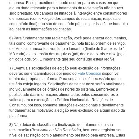
empresa. Esse procedimento pode ocorrer para os casos em que
algum dado relevante para o tratamento da reclamação não houver
sido prestado. Os campos destinados à interação entre consumidores
e empresas (com exceção dos campos de reclamação, resposta e
comentário final) não são de conteúdo público, por isso fique tranquilo
ao inserir as informações solicitadas.
6)
Para fundamentar sua reclamação, você pode anexar documentos,
tais como, comprovante de pagamento, nota fiscal, ordem de serviço,
etc. Antes de anexá-los, verifique o tamanho (limite de 5 anexos de 1
MB cada) e a extensão dos arquivos (pdf, doc e docx, xls e xlsx, jpg e
gif, odt e ods, txt). É importante que seu conteúdo esteja legível.
7)
Eventuais solicitações de edição e/ou exclusão de informações
deverão ser encaminhados por meio do
Fale Conosco
disponível
dentro da própria plataforma. Para seu acesso é necessário que o
usuário esteja logado. Solicitações desta natureza serão analisadas
individualmente pelos órgãos gestores do sistema. Lembre-se: a
publicidade das informações alimentadas pelos consumidores é
valiosa para a execução da Política Nacional de Relações de
Consumo, por isso, somente situações excepcionais e devidamente
fundamentadas motivarão a edição e/ou exclusão de algum dado da
plataforma.
8)
Não deixe de classificar a finalização do tratamento de sua
reclamação (
Resolvida ou Não Resolvida
), bem como registrar seu
nível de satisfação com o atendimento prestado pela empresa. Estas