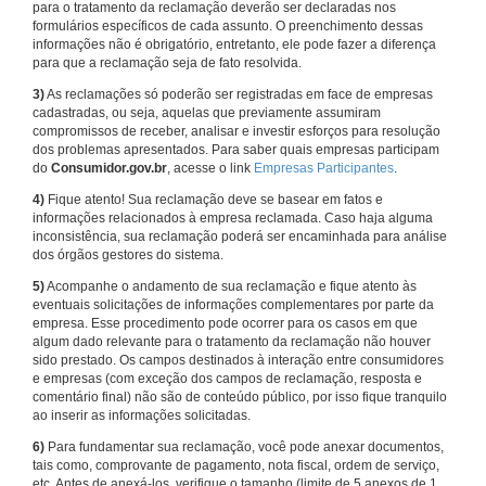
para o tratamento da reclamação deverão ser declaradas nos
formulários específicos de cada assunto. O preenchimento dessas
informações não é obrigatório, entretanto, ele pode fazer a diferença
para que a reclamação seja de fato resolvida.
3)
As reclamações só poderão ser registradas em face de empresas
cadastradas, ou seja, aquelas que previamente assumiram
compromissos de receber, analisar e investir esforços para resolução
dos problemas apresentados. Para saber quais empresas participam
do
Consumidor.gov.br
, acesse o link
Empresas Participantes
.
4)
Fique atento! Sua reclamação deve se basear em fatos e
informações relacionados à empresa reclamada. Caso haja alguma
inconsistência, sua reclamação poderá ser encaminhada para análise
dos órgãos gestores do sistema.
5)
Acompanhe o andamento de sua reclamação e fique atento às
eventuais solicitações de informações complementares por parte da
empresa. Esse procedimento pode ocorrer para os casos em que
algum dado relevante para o tratamento da reclamação não houver
sido prestado. Os campos destinados à interação entre consumidores
e empresas (com exceção dos campos de reclamação, resposta e
comentário final) não são de conteúdo público, por isso fique tranquilo
ao inserir as informações solicitadas.
6)
Para fundamentar sua reclamação, você pode anexar documentos,
tais como, comprovante de pagamento, nota fiscal, ordem de serviço,
etc. Antes de anexá-los, verifique o tamanho (limite de 5 anexos de 1