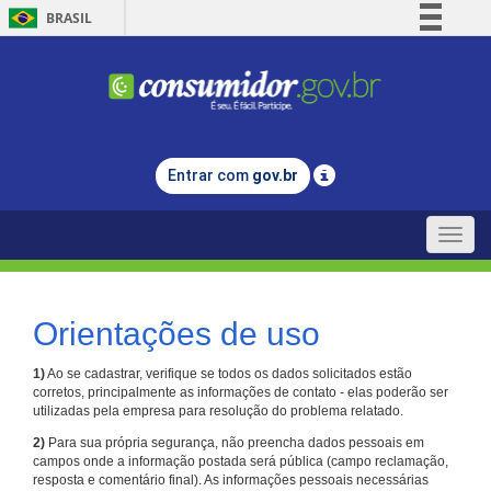
BRASIL
Simplifique!
Comunica BR
Participe
Acesso à informação
Entrar com
gov.br
Legislação
Canais
Toggle
naviga
Orientações de uso
1)
Ao se cadastrar, verifique se todos os dados solicitados estão
corretos, principalmente as informações de contato - elas poderão ser
utilizadas pela empresa para resolução do problema relatado.
2)
Para sua própria segurança, não preencha dados pessoais em
campos onde a informação postada será pública (campo reclamação,
resposta e comentário final). As informações pessoais necessárias