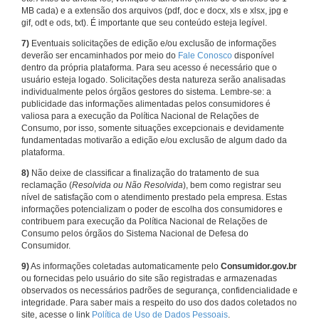
MB cada) e a extensão dos arquivos (pdf, doc e docx, xls e xlsx, jpg e
gif, odt e ods, txt). É importante que seu conteúdo esteja legível.
7)
Eventuais solicitações de edição e/ou exclusão de informações
deverão ser encaminhados por meio do
Fale Conosco
disponível
dentro da própria plataforma. Para seu acesso é necessário que o
usuário esteja logado. Solicitações desta natureza serão analisadas
individualmente pelos órgãos gestores do sistema. Lembre-se: a
publicidade das informações alimentadas pelos consumidores é
valiosa para a execução da Política Nacional de Relações de
Consumo, por isso, somente situações excepcionais e devidamente
fundamentadas motivarão a edição e/ou exclusão de algum dado da
plataforma.
8)
Não deixe de classificar a finalização do tratamento de sua
reclamação (
Resolvida ou Não Resolvida
), bem como registrar seu
nível de satisfação com o atendimento prestado pela empresa. Estas
informações potencializam o poder de escolha dos consumidores e
contribuem para execução da Política Nacional de Relações de
Consumo pelos órgãos do Sistema Nacional de Defesa do
Consumidor.
9)
As informações coletadas automaticamente pelo
Consumidor.gov.br
ou fornecidas pelo usuário do site são registradas e armazenadas
observados os necessários padrões de segurança, confidencialidade e
integridade. Para saber mais a respeito do uso dos dados coletados no
site, acesse o link
Política de Uso de Dados Pessoais
.