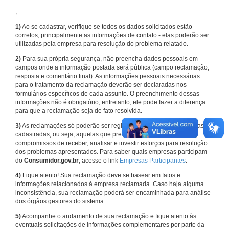
,
1)
Ao se cadastrar, verifique se todos os dados solicitados estão
corretos, principalmente as informações de contato - elas poderão ser
utilizadas pela empresa para resolução do problema relatado.
2)
Para sua própria segurança, não preencha dados pessoais em
campos onde a informação postada será pública (campo reclamação,
resposta e comentário final). As informações pessoais necessárias
para o tratamento da reclamação deverão ser declaradas nos
formulários específicos de cada assunto. O preenchimento dessas
informações não é obrigatório, entretanto, ele pode fazer a diferença
para que a reclamação seja de fato resolvida.
3)
As reclamações só poderão ser registradas em face de empresas
cadastradas, ou seja, aquelas que previamente assumiram
compromissos de receber, analisar e investir esforços para resolução
dos problemas apresentados. Para saber quais empresas participam
do
Consumidor.gov.br
, acesse o link
Empresas Participantes
.
4)
Fique atento! Sua reclamação deve se basear em fatos e
informações relacionados à empresa reclamada. Caso haja alguma
inconsistência, sua reclamação poderá ser encaminhada para análise
dos órgãos gestores do sistema.
5)
Acompanhe o andamento de sua reclamação e fique atento às
eventuais solicitações de informações complementares por parte da