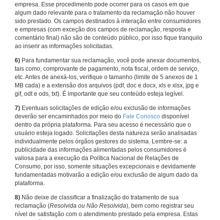
empresa. Esse procedimento pode ocorrer para os casos em que
algum dado relevante para o tratamento da reclamação não houver
sido prestado. Os campos destinados à interação entre consumidores
e empresas (com exceção dos campos de reclamação, resposta e
comentário final) não são de conteúdo público, por isso fique tranquilo
ao inserir as informações solicitadas.
6)
Para fundamentar sua reclamação, você pode anexar documentos,
tais como, comprovante de pagamento, nota fiscal, ordem de serviço,
etc. Antes de anexá-los, verifique o tamanho (limite de 5 anexos de 1
MB cada) e a extensão dos arquivos (pdf, doc e docx, xls e xlsx, jpg e
gif, odt e ods, txt). É importante que seu conteúdo esteja legível.
7)
Eventuais solicitações de edição e/ou exclusão de informações
deverão ser encaminhados por meio do
Fale Conosco
disponível
dentro da própria plataforma. Para seu acesso é necessário que o
usuário esteja logado. Solicitações desta natureza serão analisadas
individualmente pelos órgãos gestores do sistema. Lembre-se: a
publicidade das informações alimentadas pelos consumidores é
valiosa para a execução da Política Nacional de Relações de
Consumo, por isso, somente situações excepcionais e devidamente
fundamentadas motivarão a edição e/ou exclusão de algum dado da
plataforma.
8)
Não deixe de classificar a finalização do tratamento de sua
reclamação (
Resolvida ou Não Resolvida
), bem como registrar seu
nível de satisfação com o atendimento prestado pela empresa. Estas