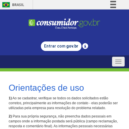
BRASIL
Simplifique!
Comunica BR
Participe
Acesso à informação
Entrar com
gov.br
Legislação
Canais
Toggle
naviga
Orientações de uso
1)
Ao se cadastrar, verifique se todos os dados solicitados estão
corretos, principalmente as informações de contato - elas poderão ser
utilizadas pela empresa para resolução do problema relatado.
2)
Para sua própria segurança, não preencha dados pessoais em
campos onde a informação postada será pública (campo reclamação,
resposta e comentário final). As informações pessoais necessárias