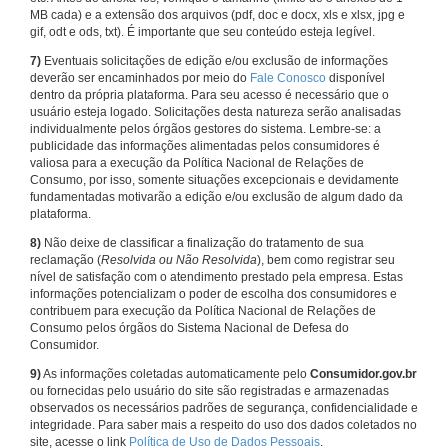
MB cada) e a extensão dos arquivos (pdf, doc e docx, xls e xlsx, jpg e
gif, odt e ods, txt). É importante que seu conteúdo esteja legível.
7)
Eventuais solicitações de edição e/ou exclusão de informações
deverão ser encaminhados por meio do
Fale Conosco
disponível
dentro da própria plataforma. Para seu acesso é necessário que o
usuário esteja logado. Solicitações desta natureza serão analisadas
individualmente pelos órgãos gestores do sistema. Lembre-se: a
publicidade das informações alimentadas pelos consumidores é
valiosa para a execução da Política Nacional de Relações de
Consumo, por isso, somente situações excepcionais e devidamente
fundamentadas motivarão a edição e/ou exclusão de algum dado da
plataforma.
8)
Não deixe de classificar a finalização do tratamento de sua
reclamação (
Resolvida ou Não Resolvida
), bem como registrar seu
nível de satisfação com o atendimento prestado pela empresa. Estas
informações potencializam o poder de escolha dos consumidores e
contribuem para execução da Política Nacional de Relações de
Consumo pelos órgãos do Sistema Nacional de Defesa do
Consumidor.
9)
As informações coletadas automaticamente pelo
Consumidor.gov.br
ou fornecidas pelo usuário do site são registradas e armazenadas
observados os necessários padrões de segurança, confidencialidade e
integridade. Para saber mais a respeito do uso dos dados coletados no
site, acesse o link
Política de Uso de Dados Pessoais
.