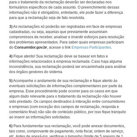
para o tratamento da reclamação deverão ser declaradas nos
formulários específicos de cada assunto. O preenchimento dessas
informações não é obrigatório, entretanto, ele pode fazer a diferença
para que a reclamação seja de fato resolvida.
3)
As reclamações só poderão ser registradas em face de empresas
cadastradas, ou seja, aquelas que previamente assumiram
compromissos de receber, analisar e investir esforços para resolução
dos problemas apresentados. Para saber quais empresas participam
do
Consumidor.gov.br
, acesse o link
Empresas Participantes
.
4)
Fique atento! Sua reclamação deve se basear em fatos e
informações relacionados à empresa reclamada. Caso haja alguma
inconsistência, sua reclamação poderá ser encaminhada para análise
dos órgãos gestores do sistema.
5)
Acompanhe o andamento de sua reclamação e fique atento às
eventuais solicitações de informações complementares por parte da
empresa. Esse procedimento pode ocorrer para os casos em que
algum dado relevante para o tratamento da reclamação não houver
sido prestado. Os campos destinados à interação entre consumidores
e empresas (com exceção dos campos de reclamação, resposta e
comentário final) não são de conteúdo público, por isso fique tranquilo
ao inserir as informações solicitadas.
6)
Para fundamentar sua reclamação, você pode anexar documentos,
tais como, comprovante de pagamento, nota fiscal, ordem de serviço,
etc. Antes de anexá-los, verifique o tamanho (limite de 5 anexos de 1