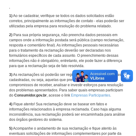
,
1)
Ao se cadastrar, verifique se todos os dados solicitados estão
corretos, principalmente as informações de contato - elas poderão ser
utilizadas pela empresa para resolução do problema relatado.
2)
Para sua própria segurança, não preencha dados pessoais em
campos onde a informação postada será pública (campo reclamação,
resposta e comentário final). As informações pessoais necessárias
para o tratamento da reclamação deverão ser declaradas nos
formulários específicos de cada assunto. O preenchimento dessas
informações não é obrigatório, entretanto, ele pode fazer a diferença
para que a reclamação seja de fato resolvida.
3)
As reclamações só poderão ser registradas em face de empresas
cadastradas, ou seja, aquelas que previamente assumiram
compromissos de receber, analisar e investir esforços para resolução
dos problemas apresentados. Para saber quais empresas participam
do
Consumidor.gov.br
, acesse o link
Empresas Participantes
.
4)
Fique atento! Sua reclamação deve se basear em fatos e
informações relacionados à empresa reclamada. Caso haja alguma
inconsistência, sua reclamação poderá ser encaminhada para análise
dos órgãos gestores do sistema.
5)
Acompanhe o andamento de sua reclamação e fique atento às
eventuais solicitações de informações complementares por parte da