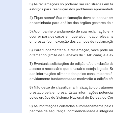
3)
As reclamações só poderão ser registradas em fa
esforços para resolução dos problemas apresentad
4)
Fique atento! Sua reclamação deve se basear em
encaminhada para análise dos órgãos gestores do 
5)
Acompanhe o andamento de sua reclamação e fiqu
ocorrer para os casos em que algum dado relevante
empresas (com exceção dos campos de reclamação, re
6)
Para fundamentar sua reclamação, você pode anex
o tamanho (limite de 5 anexos de 1 MB cada) e a exte
7)
Eventuais solicitações de edição e/ou exclusão
acesso é necessário que o usuário esteja logado. S
das informações alimentadas pelos consumidores é 
devidamente fundamentadas motivarão a edição e/o
8)
Não deixe de classificar a finalização do tratame
prestado pela empresa. Estas informações potenci
pelos órgãos do Sistema Nacional de Defesa do Co
9)
As informações coletadas automaticamente pelo
padrões de segurança, confidencialidade e integrida