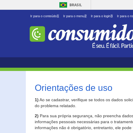
BRASIL
Ir para o conteúdo
1
Ir para o menu
2
Ir para o login
3
Ir para o r
Orientações de uso
1)
Ao se cadastrar, verifique se todos os dados soli
do problema relatado.
2)
Para sua própria segurança, não preencha dados 
informações pessoais necessárias para o tratament
informações não é obrigatório, entretanto, ele pode 