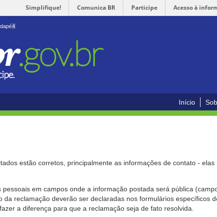
Simplifique!
Comunica BR
Participe
Acesso à infor
odapé
4
Início
Sob
citados estão corretos, principalmente as informações de contato - ela
pessoais em campos onde a informação postada será pública (campo r
o da reclamação deverão ser declaradas nos formulários específicos
fazer a diferença para que a reclamação seja de fato resolvida.