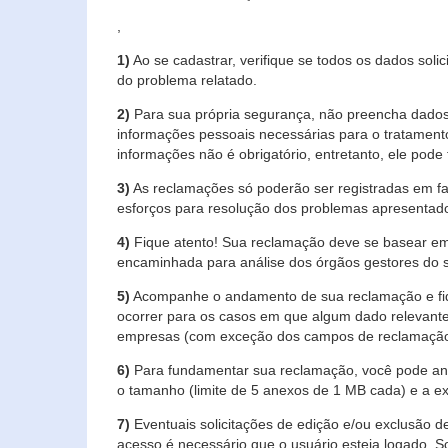
,
1)
Ao se cadastrar, verifique se todos os dados soli
do problema relatado.
2)
Para sua própria segurança, não preencha dados 
informações pessoais necessárias para o tratament
informações não é obrigatório, entretanto, ele pode 
3)
As reclamações só poderão ser registradas em fa
esforços para resolução dos problemas apresentad
4)
Fique atento! Sua reclamação deve se basear em
encaminhada para análise dos órgãos gestores do 
5)
Acompanhe o andamento de sua reclamação e fiqu
ocorrer para os casos em que algum dado relevante
empresas (com exceção dos campos de reclamação, re
6)
Para fundamentar sua reclamação, você pode anex
o tamanho (limite de 5 anexos de 1 MB cada) e a exte
7)
Eventuais solicitações de edição e/ou exclusão
acesso é necessário que o usuário esteja logado. S