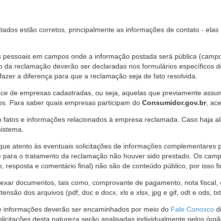
citados estão corretos, principalmente as informações de contato - ela
pessoais em campos onde a informação postada será pública (campo r
o da reclamação deverão ser declaradas nos formulários específicos
fazer a diferença para que a reclamação seja de fato resolvida.
ce de empresas cadastradas, ou seja, aquelas que previamente assumi
os. Para saber quais empresas participam do
Consumidor.gov.br
, ac
 fatos e informações relacionados à empresa reclamada. Caso haja al
sistema.
e atento às eventuais solicitações de informações complementares 
 para o tratamento da reclamação não houver sido prestado. Os camp
sposta e comentário final) não são de conteúdo público, por isso fique
ar documentos, tais como, comprovante de pagamento, nota fiscal, ord
nsão dos arquivos (pdf, doc e docx, xls e xlsx, jpg e gif, odt e ods, tx
 de informações deverão ser encaminhados por meio do
Fale Conosco
di
olicitações desta natureza serão analisadas individualmente pelos órg