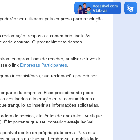
s poderão ser utilizadas pela empresa para resolução
eclamação, resposta e comentário final). As
 de cada assunto. O preenchimento dessas
ram compromissos de receber, analisar e investir
esse o link
Empresas Participantes
.
guma inconsistência, sua reclamação poderá ser
por parte da empresa. Esse procedimento pode
os destinados à interação entre consumidores e
 tranquilo ao inserir as informações solicitadas.
em de serviço, etc. Antes de anexá-los, verifique
t). É importante que seu conteúdo esteja legível.
sponível dentro da própria plataforma. Para seu
ãos gestores do sistema. Lembre-se: a publicidade