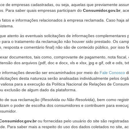
ce de empresas cadastradas, ou seja, aquelas que previamente assumi
os. Para saber quais empresas participam do
Consumidor.gov.br
, ac
 fatos e informações relacionados à empresa reclamada. Caso haja al
sistema.
e atento às eventuais solicitações de informações complementares 
 para o tratamento da reclamação não houver sido prestado. Os camp
sposta e comentário final) não são de conteúdo público, por isso fique
ar documentos, tais como, comprovante de pagamento, nota fiscal, ord
nsão dos arquivos (pdf, doc e docx, xls e xlsx, jpg e gif, odt e ods, tx
 de informações deverão ser encaminhados por meio do
Fale Conosco
di
olicitações desta natureza serão analisadas individualmente pelos órg
valiosa para a execução da Política Nacional de Relações de Consumo
u exclusão de algum dado da plataforma.
nto de sua reclamação (
Resolvida ou Não Resolvida
), bem como regist
alizam o poder de escolha dos consumidores e contribuem para execu
nsumidor.
Consumidor.gov.br
ou fornecidas pelo usuário do site são registrad
de. Para saber mais a respeito do uso dos dados coletados no site, ac