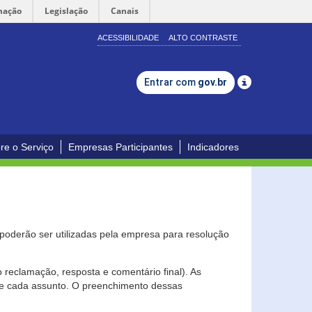
mação
Legislação
Canais
ACESSIBILIDADE
ALTO CONTRASTE
Entrar com
gov.br
re o Serviço
Empresas Participantes
Indicadores
s poderão ser utilizadas pela empresa para resolução
eclamação, resposta e comentário final). As
 de cada assunto. O preenchimento dessas