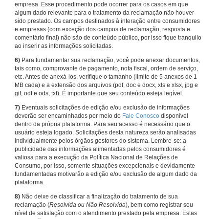
empresa. Esse procedimento pode ocorrer para os casos em que
algum dado relevante para o tratamento da reclamação não houver
sido prestado. Os campos destinados à interação entre consumidores
e empresas (com exceção dos campos de reclamação, resposta e
comentário final) não são de conteúdo público, por isso fique tranquilo
ao inserir as informações solicitadas.
6)
Para fundamentar sua reclamação, você pode anexar documentos,
tais como, comprovante de pagamento, nota fiscal, ordem de serviço,
etc. Antes de anexá-los, verifique o tamanho (limite de 5 anexos de 1
MB cada) e a extensão dos arquivos (pdf, doc e docx, xls e xlsx, jpg e
gif, odt e ods, txt). É importante que seu conteúdo esteja legível.
7)
Eventuais solicitações de edição e/ou exclusão de informações
deverão ser encaminhados por meio do
Fale Conosco
disponível
dentro da própria plataforma. Para seu acesso é necessário que o
usuário esteja logado. Solicitações desta natureza serão analisadas
individualmente pelos órgãos gestores do sistema. Lembre-se: a
publicidade das informações alimentadas pelos consumidores é
valiosa para a execução da Política Nacional de Relações de
Consumo, por isso, somente situações excepcionais e devidamente
fundamentadas motivarão a edição e/ou exclusão de algum dado da
plataforma.
8)
Não deixe de classificar a finalização do tratamento de sua
reclamação (
Resolvida ou Não Resolvida
), bem como registrar seu
nível de satisfação com o atendimento prestado pela empresa. Estas