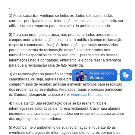
,
1)
Ao se cadastrar, verifique se todos os dados solicitados estão
corretos, principalmente as informações de contato - elas poderão ser
utilizadas pela empresa para resolução do problema relatado.
2)
Para sua própria segurança, não preencha dados pessoais em
campos onde a informação postada será pública (campo reclamação,
resposta e comentário final). As informações pessoais necessárias
para o tratamento da reclamação deverão ser declaradas nos
formulários específicos de cada assunto. O preenchimento dessas
informações não é obrigatório, entretanto, ele pode fazer a diferença
para que a reclamação seja de fato resolvida.
3)
As reclamações só poderão ser registradas em face de empresas
cadastradas, ou seja, aquelas que previamente assumiram
compromissos de receber, analisar e investir esforços para resolução
dos problemas apresentados. Para saber quais empresas participam
do
Consumidor.gov.br
, acesse o link
Empresas Participantes
.
4)
Fique atento! Sua reclamação deve se basear em fatos e
informações relacionados à empresa reclamada. Caso haja alguma
inconsistência, sua reclamação poderá ser encaminhada para análise
dos órgãos gestores do sistema.
5)
Acompanhe o andamento de sua reclamação e fique atento às
eventuais solicitações de informações complementares por parte da