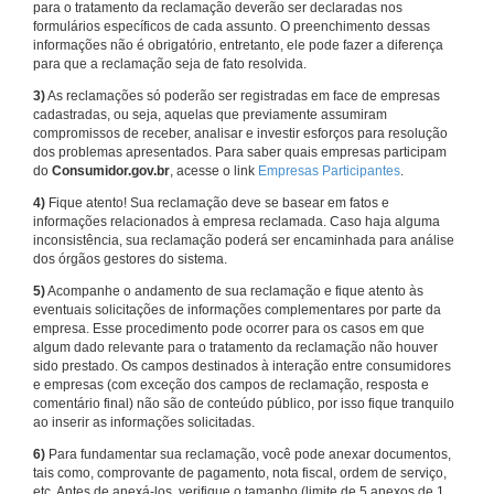
para o tratamento da reclamação deverão ser declaradas nos
formulários específicos de cada assunto. O preenchimento dessas
informações não é obrigatório, entretanto, ele pode fazer a diferença
para que a reclamação seja de fato resolvida.
3)
As reclamações só poderão ser registradas em face de empresas
cadastradas, ou seja, aquelas que previamente assumiram
compromissos de receber, analisar e investir esforços para resolução
dos problemas apresentados. Para saber quais empresas participam
do
Consumidor.gov.br
, acesse o link
Empresas Participantes
.
4)
Fique atento! Sua reclamação deve se basear em fatos e
informações relacionados à empresa reclamada. Caso haja alguma
inconsistência, sua reclamação poderá ser encaminhada para análise
dos órgãos gestores do sistema.
5)
Acompanhe o andamento de sua reclamação e fique atento às
eventuais solicitações de informações complementares por parte da
empresa. Esse procedimento pode ocorrer para os casos em que
algum dado relevante para o tratamento da reclamação não houver
sido prestado. Os campos destinados à interação entre consumidores
e empresas (com exceção dos campos de reclamação, resposta e
comentário final) não são de conteúdo público, por isso fique tranquilo
ao inserir as informações solicitadas.
6)
Para fundamentar sua reclamação, você pode anexar documentos,
tais como, comprovante de pagamento, nota fiscal, ordem de serviço,
etc. Antes de anexá-los, verifique o tamanho (limite de 5 anexos de 1