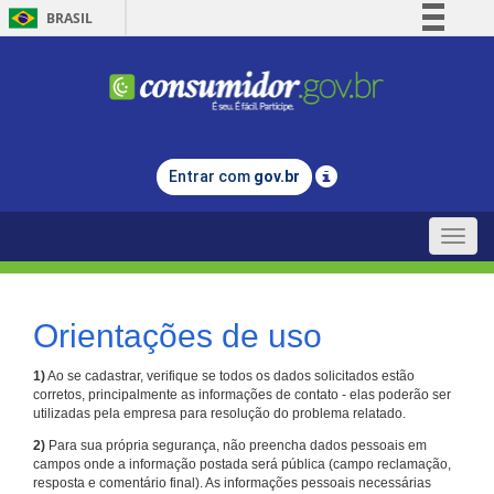
BRASIL
Simplifique!
Comunica BR
Participe
Acesso à informação
Entrar com
gov.br
Legislação
Canais
Toggle
naviga
Orientações de uso
1)
Ao se cadastrar, verifique se todos os dados solicitados estão
corretos, principalmente as informações de contato - elas poderão ser
utilizadas pela empresa para resolução do problema relatado.
2)
Para sua própria segurança, não preencha dados pessoais em
campos onde a informação postada será pública (campo reclamação,
resposta e comentário final). As informações pessoais necessárias