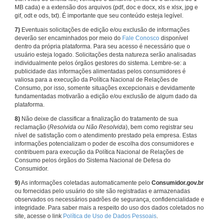
MB cada) e a extensão dos arquivos (pdf, doc e docx, xls e xlsx, jpg e
gif, odt e ods, txt). É importante que seu conteúdo esteja legível.
7)
Eventuais solicitações de edição e/ou exclusão de informações
deverão ser encaminhados por meio do
Fale Conosco
disponível
dentro da própria plataforma. Para seu acesso é necessário que o
usuário esteja logado. Solicitações desta natureza serão analisadas
individualmente pelos órgãos gestores do sistema. Lembre-se: a
publicidade das informações alimentadas pelos consumidores é
valiosa para a execução da Política Nacional de Relações de
Consumo, por isso, somente situações excepcionais e devidamente
fundamentadas motivarão a edição e/ou exclusão de algum dado da
plataforma.
8)
Não deixe de classificar a finalização do tratamento de sua
reclamação (
Resolvida ou Não Resolvida
), bem como registrar seu
nível de satisfação com o atendimento prestado pela empresa. Estas
informações potencializam o poder de escolha dos consumidores e
contribuem para execução da Política Nacional de Relações de
Consumo pelos órgãos do Sistema Nacional de Defesa do
Consumidor.
9)
As informações coletadas automaticamente pelo
Consumidor.gov.br
ou fornecidas pelo usuário do site são registradas e armazenadas
observados os necessários padrões de segurança, confidencialidade e
integridade. Para saber mais a respeito do uso dos dados coletados no
site, acesse o link
Política de Uso de Dados Pessoais
.