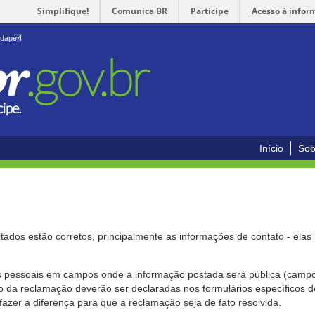
Simplifique!
Comunica BR
Participe
Acesso à infor
odapé
4
Início
Sob
citados estão corretos, principalmente as informações de contato - ela
pessoais em campos onde a informação postada será pública (campo r
o da reclamação deverão ser declaradas nos formulários específicos
fazer a diferença para que a reclamação seja de fato resolvida.