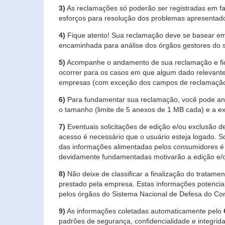
3)
As reclamações só poderão ser registradas em fa
esforços para resolução dos problemas apresentad
4)
Fique atento! Sua reclamação deve se basear em
encaminhada para análise dos órgãos gestores do 
5)
Acompanhe o andamento de sua reclamação e fiqu
ocorrer para os casos em que algum dado relevante
empresas (com exceção dos campos de reclamação, re
6)
Para fundamentar sua reclamação, você pode anex
o tamanho (limite de 5 anexos de 1 MB cada) e a exte
7)
Eventuais solicitações de edição e/ou exclusão
acesso é necessário que o usuário esteja logado. S
das informações alimentadas pelos consumidores é 
devidamente fundamentadas motivarão a edição e/o
8)
Não deixe de classificar a finalização do tratame
prestado pela empresa. Estas informações potenci
pelos órgãos do Sistema Nacional de Defesa do Co
9)
As informações coletadas automaticamente pelo
padrões de segurança, confidencialidade e integrida