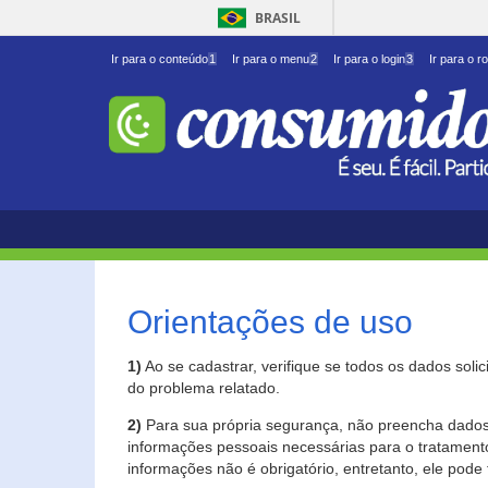
BRASIL
Ir para o conteúdo
1
Ir para o menu
2
Ir para o login
3
Ir para o r
Orientações de uso
1)
Ao se cadastrar, verifique se todos os dados soli
do problema relatado.
2)
Para sua própria segurança, não preencha dados 
informações pessoais necessárias para o tratament
informações não é obrigatório, entretanto, ele pode 