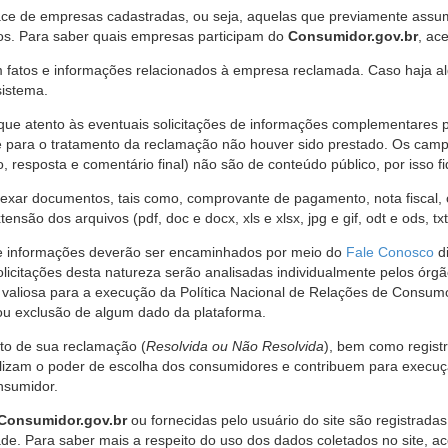
ce de empresas cadastradas, ou seja, aquelas que previamente assumi
os. Para saber quais empresas participam do
Consumidor.gov.br
, ac
 fatos e informações relacionados à empresa reclamada. Caso haja al
sistema.
e atento às eventuais solicitações de informações complementares 
 para o tratamento da reclamação não houver sido prestado. Os camp
sposta e comentário final) não são de conteúdo público, por isso fique
ar documentos, tais como, comprovante de pagamento, nota fiscal, ord
nsão dos arquivos (pdf, doc e docx, xls e xlsx, jpg e gif, odt e ods, tx
 de informações deverão ser encaminhados por meio do
Fale Conosco
di
olicitações desta natureza serão analisadas individualmente pelos órg
valiosa para a execução da Política Nacional de Relações de Consumo
u exclusão de algum dado da plataforma.
nto de sua reclamação (
Resolvida ou Não Resolvida
), bem como regist
alizam o poder de escolha dos consumidores e contribuem para execu
nsumidor.
Consumidor.gov.br
ou fornecidas pelo usuário do site são registrad
de. Para saber mais a respeito do uso dos dados coletados no site, ac