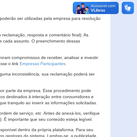
s poderão ser utilizadas pela empresa para resolução
eclamação, resposta e comentário final). As
 de cada assunto. O preenchimento dessas
ram compromissos de receber, analisar e investir
esse o link
Empresas Participantes
.
guma inconsistência, sua reclamação poderá ser
por parte da empresa. Esse procedimento pode
os destinados à interação entre consumidores e
 tranquilo ao inserir as informações solicitadas.
em de serviço, etc. Antes de anexá-los, verifique
t). É importante que seu conteúdo esteja legível.
sponível dentro da própria plataforma. Para seu
ãos gestores do sistema. Lembre-se: a publicidade