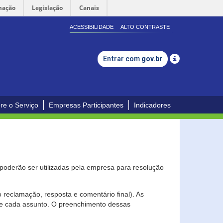
mação
Legislação
Canais
ACESSIBILIDADE
ALTO CONTRASTE
Entrar com
gov.br
re o Serviço
Empresas Participantes
Indicadores
s poderão ser utilizadas pela empresa para resolução
eclamação, resposta e comentário final). As
 de cada assunto. O preenchimento dessas