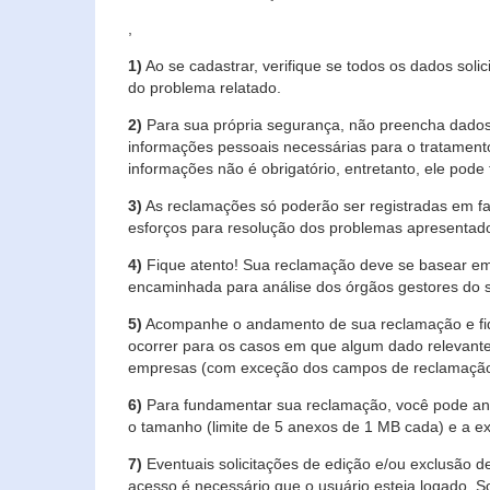
,
1)
Ao se cadastrar, verifique se todos os dados soli
do problema relatado.
2)
Para sua própria segurança, não preencha dados 
informações pessoais necessárias para o tratament
informações não é obrigatório, entretanto, ele pode 
3)
As reclamações só poderão ser registradas em fa
esforços para resolução dos problemas apresentad
4)
Fique atento! Sua reclamação deve se basear em
encaminhada para análise dos órgãos gestores do 
5)
Acompanhe o andamento de sua reclamação e fiqu
ocorrer para os casos em que algum dado relevante
empresas (com exceção dos campos de reclamação, re
6)
Para fundamentar sua reclamação, você pode anex
o tamanho (limite de 5 anexos de 1 MB cada) e a exte
7)
Eventuais solicitações de edição e/ou exclusão
acesso é necessário que o usuário esteja logado. S