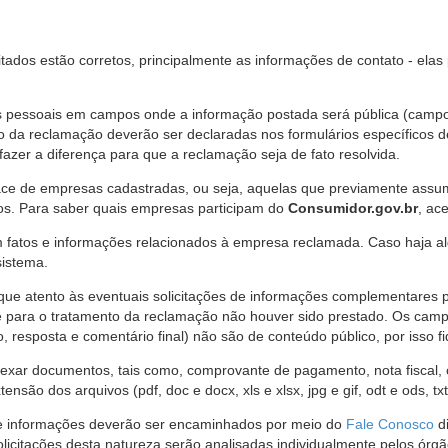
citados estão corretos, principalmente as informações de contato - ela
pessoais em campos onde a informação postada será pública (campo r
o da reclamação deverão ser declaradas nos formulários específicos
fazer a diferença para que a reclamação seja de fato resolvida.
ce de empresas cadastradas, ou seja, aquelas que previamente assumi
os. Para saber quais empresas participam do
Consumidor.gov.br
, ac
 fatos e informações relacionados à empresa reclamada. Caso haja al
sistema.
e atento às eventuais solicitações de informações complementares 
 para o tratamento da reclamação não houver sido prestado. Os camp
sposta e comentário final) não são de conteúdo público, por isso fique
ar documentos, tais como, comprovante de pagamento, nota fiscal, ord
nsão dos arquivos (pdf, doc e docx, xls e xlsx, jpg e gif, odt e ods, tx
 de informações deverão ser encaminhados por meio do
Fale Conosco
di
olicitações desta natureza serão analisadas individualmente pelos órg