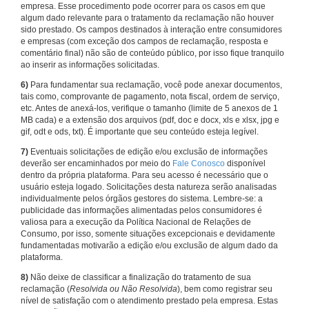
empresa. Esse procedimento pode ocorrer para os casos em que
algum dado relevante para o tratamento da reclamação não houver
sido prestado. Os campos destinados à interação entre consumidores
e empresas (com exceção dos campos de reclamação, resposta e
comentário final) não são de conteúdo público, por isso fique tranquilo
ao inserir as informações solicitadas.
6)
Para fundamentar sua reclamação, você pode anexar documentos,
tais como, comprovante de pagamento, nota fiscal, ordem de serviço,
etc. Antes de anexá-los, verifique o tamanho (limite de 5 anexos de 1
MB cada) e a extensão dos arquivos (pdf, doc e docx, xls e xlsx, jpg e
gif, odt e ods, txt). É importante que seu conteúdo esteja legível.
7)
Eventuais solicitações de edição e/ou exclusão de informações
deverão ser encaminhados por meio do
Fale Conosco
disponível
dentro da própria plataforma. Para seu acesso é necessário que o
usuário esteja logado. Solicitações desta natureza serão analisadas
individualmente pelos órgãos gestores do sistema. Lembre-se: a
publicidade das informações alimentadas pelos consumidores é
valiosa para a execução da Política Nacional de Relações de
Consumo, por isso, somente situações excepcionais e devidamente
fundamentadas motivarão a edição e/ou exclusão de algum dado da
plataforma.
8)
Não deixe de classificar a finalização do tratamento de sua
reclamação (
Resolvida ou Não Resolvida
), bem como registrar seu
nível de satisfação com o atendimento prestado pela empresa. Estas