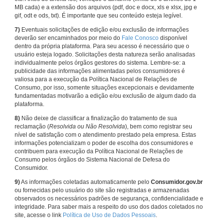
MB cada) e a extensão dos arquivos (pdf, doc e docx, xls e xlsx, jpg e
gif, odt e ods, txt). É importante que seu conteúdo esteja legível.
7)
Eventuais solicitações de edição e/ou exclusão de informações
deverão ser encaminhados por meio do
Fale Conosco
disponível
dentro da própria plataforma. Para seu acesso é necessário que o
usuário esteja logado. Solicitações desta natureza serão analisadas
individualmente pelos órgãos gestores do sistema. Lembre-se: a
publicidade das informações alimentadas pelos consumidores é
valiosa para a execução da Política Nacional de Relações de
Consumo, por isso, somente situações excepcionais e devidamente
fundamentadas motivarão a edição e/ou exclusão de algum dado da
plataforma.
8)
Não deixe de classificar a finalização do tratamento de sua
reclamação (
Resolvida ou Não Resolvida
), bem como registrar seu
nível de satisfação com o atendimento prestado pela empresa. Estas
informações potencializam o poder de escolha dos consumidores e
contribuem para execução da Política Nacional de Relações de
Consumo pelos órgãos do Sistema Nacional de Defesa do
Consumidor.
9)
As informações coletadas automaticamente pelo
Consumidor.gov.br
ou fornecidas pelo usuário do site são registradas e armazenadas
observados os necessários padrões de segurança, confidencialidade e
integridade. Para saber mais a respeito do uso dos dados coletados no
site, acesse o link
Política de Uso de Dados Pessoais
.