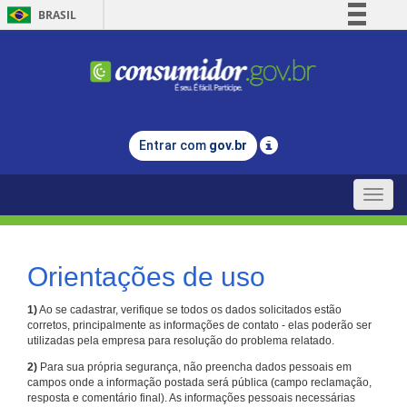
BRASIL
Simplifique!
Comunica BR
Participe
Acesso à informação
Entrar com
gov.br
Legislação
Canais
Toggle
naviga
Orientações de uso
1)
Ao se cadastrar, verifique se todos os dados solicitados estão
corretos, principalmente as informações de contato - elas poderão ser
utilizadas pela empresa para resolução do problema relatado.
2)
Para sua própria segurança, não preencha dados pessoais em
campos onde a informação postada será pública (campo reclamação,
resposta e comentário final). As informações pessoais necessárias