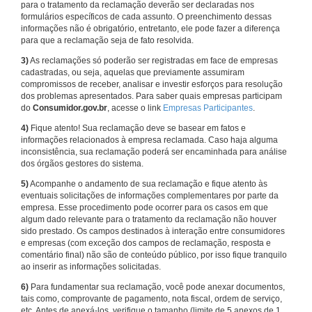
para o tratamento da reclamação deverão ser declaradas nos
formulários específicos de cada assunto. O preenchimento dessas
informações não é obrigatório, entretanto, ele pode fazer a diferença
para que a reclamação seja de fato resolvida.
3)
As reclamações só poderão ser registradas em face de empresas
cadastradas, ou seja, aquelas que previamente assumiram
compromissos de receber, analisar e investir esforços para resolução
dos problemas apresentados. Para saber quais empresas participam
do
Consumidor.gov.br
, acesse o link
Empresas Participantes
.
4)
Fique atento! Sua reclamação deve se basear em fatos e
informações relacionados à empresa reclamada. Caso haja alguma
inconsistência, sua reclamação poderá ser encaminhada para análise
dos órgãos gestores do sistema.
5)
Acompanhe o andamento de sua reclamação e fique atento às
eventuais solicitações de informações complementares por parte da
empresa. Esse procedimento pode ocorrer para os casos em que
algum dado relevante para o tratamento da reclamação não houver
sido prestado. Os campos destinados à interação entre consumidores
e empresas (com exceção dos campos de reclamação, resposta e
comentário final) não são de conteúdo público, por isso fique tranquilo
ao inserir as informações solicitadas.
6)
Para fundamentar sua reclamação, você pode anexar documentos,
tais como, comprovante de pagamento, nota fiscal, ordem de serviço,
etc. Antes de anexá-los, verifique o tamanho (limite de 5 anexos de 1