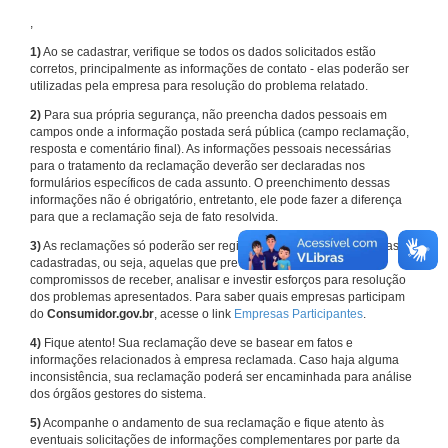
,
1)
Ao se cadastrar, verifique se todos os dados solicitados estão
corretos, principalmente as informações de contato - elas poderão ser
utilizadas pela empresa para resolução do problema relatado.
2)
Para sua própria segurança, não preencha dados pessoais em
campos onde a informação postada será pública (campo reclamação,
resposta e comentário final). As informações pessoais necessárias
para o tratamento da reclamação deverão ser declaradas nos
formulários específicos de cada assunto. O preenchimento dessas
informações não é obrigatório, entretanto, ele pode fazer a diferença
para que a reclamação seja de fato resolvida.
3)
As reclamações só poderão ser registradas em face de empresas
cadastradas, ou seja, aquelas que previamente assumiram
compromissos de receber, analisar e investir esforços para resolução
dos problemas apresentados. Para saber quais empresas participam
do
Consumidor.gov.br
, acesse o link
Empresas Participantes
.
4)
Fique atento! Sua reclamação deve se basear em fatos e
informações relacionados à empresa reclamada. Caso haja alguma
inconsistência, sua reclamação poderá ser encaminhada para análise
dos órgãos gestores do sistema.
5)
Acompanhe o andamento de sua reclamação e fique atento às
eventuais solicitações de informações complementares por parte da