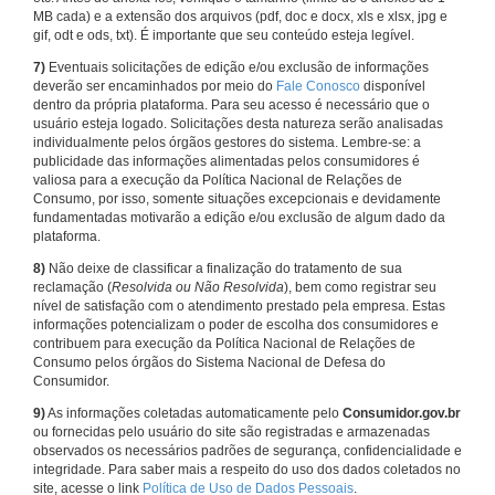
MB cada) e a extensão dos arquivos (pdf, doc e docx, xls e xlsx, jpg e
gif, odt e ods, txt). É importante que seu conteúdo esteja legível.
7)
Eventuais solicitações de edição e/ou exclusão de informações
deverão ser encaminhados por meio do
Fale Conosco
disponível
dentro da própria plataforma. Para seu acesso é necessário que o
usuário esteja logado. Solicitações desta natureza serão analisadas
individualmente pelos órgãos gestores do sistema. Lembre-se: a
publicidade das informações alimentadas pelos consumidores é
valiosa para a execução da Política Nacional de Relações de
Consumo, por isso, somente situações excepcionais e devidamente
fundamentadas motivarão a edição e/ou exclusão de algum dado da
plataforma.
8)
Não deixe de classificar a finalização do tratamento de sua
reclamação (
Resolvida ou Não Resolvida
), bem como registrar seu
nível de satisfação com o atendimento prestado pela empresa. Estas
informações potencializam o poder de escolha dos consumidores e
contribuem para execução da Política Nacional de Relações de
Consumo pelos órgãos do Sistema Nacional de Defesa do
Consumidor.
9)
As informações coletadas automaticamente pelo
Consumidor.gov.br
ou fornecidas pelo usuário do site são registradas e armazenadas
observados os necessários padrões de segurança, confidencialidade e
integridade. Para saber mais a respeito do uso dos dados coletados no
site, acesse o link
Política de Uso de Dados Pessoais
.