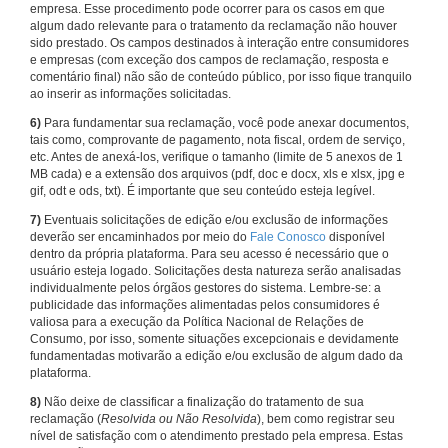
empresa. Esse procedimento pode ocorrer para os casos em que
algum dado relevante para o tratamento da reclamação não houver
sido prestado. Os campos destinados à interação entre consumidores
e empresas (com exceção dos campos de reclamação, resposta e
comentário final) não são de conteúdo público, por isso fique tranquilo
ao inserir as informações solicitadas.
6)
Para fundamentar sua reclamação, você pode anexar documentos,
tais como, comprovante de pagamento, nota fiscal, ordem de serviço,
etc. Antes de anexá-los, verifique o tamanho (limite de 5 anexos de 1
MB cada) e a extensão dos arquivos (pdf, doc e docx, xls e xlsx, jpg e
gif, odt e ods, txt). É importante que seu conteúdo esteja legível.
7)
Eventuais solicitações de edição e/ou exclusão de informações
deverão ser encaminhados por meio do
Fale Conosco
disponível
dentro da própria plataforma. Para seu acesso é necessário que o
usuário esteja logado. Solicitações desta natureza serão analisadas
individualmente pelos órgãos gestores do sistema. Lembre-se: a
publicidade das informações alimentadas pelos consumidores é
valiosa para a execução da Política Nacional de Relações de
Consumo, por isso, somente situações excepcionais e devidamente
fundamentadas motivarão a edição e/ou exclusão de algum dado da
plataforma.
8)
Não deixe de classificar a finalização do tratamento de sua
reclamação (
Resolvida ou Não Resolvida
), bem como registrar seu
nível de satisfação com o atendimento prestado pela empresa. Estas