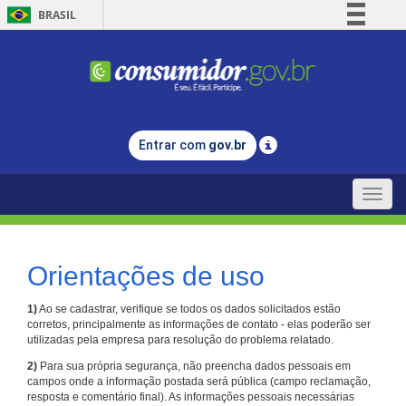
BRASIL
Simplifique!
Comunica BR
Participe
Acesso à informação
Entrar com
gov.br
Legislação
Canais
Toggle
naviga
Orientações de uso
1)
Ao se cadastrar, verifique se todos os dados solicitados estão
corretos, principalmente as informações de contato - elas poderão ser
utilizadas pela empresa para resolução do problema relatado.
2)
Para sua própria segurança, não preencha dados pessoais em
campos onde a informação postada será pública (campo reclamação,
resposta e comentário final). As informações pessoais necessárias