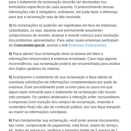
para o tratamento da reclamação deverão ser declaradas nos
formulários específicos de cada assunto. O preenchimento dessas
informações não é obrigatório, entretanto, ele pode fazer a diferença
para que a reclamação seja de fato resolvida.
3)
As reclamações só poderão ser registradas em face de empresas
cadastradas, ou seja, aquelas que previamente assumiram
compromissos de receber, analisar e investir esforços para resolução
dos problemas apresentados. Para saber quais empresas participam
do
Consumidor.gov.br
, acesse o link
Empresas Participantes
.
4)
Fique atento! Sua reclamação deve se basear em fatos e
informações relacionados à empresa reclamada. Caso haja alguma
inconsistência, sua reclamação poderá ser encaminhada para análise
dos órgãos gestores do sistema.
5)
Acompanhe o andamento de sua reclamação e fique atento às
eventuais solicitações de informações complementares por parte da
empresa. Esse procedimento pode ocorrer para os casos em que
algum dado relevante para o tratamento da reclamação não houver
sido prestado. Os campos destinados à interação entre consumidores
e empresas (com exceção dos campos de reclamação, resposta e
comentário final) não são de conteúdo público, por isso fique tranquilo
ao inserir as informações solicitadas.
6)
Para fundamentar sua reclamação, você pode anexar documentos,
tais como, comprovante de pagamento, nota fiscal, ordem de serviço,
etc. Antes de anexá-los, verifique o tamanho (limite de 5 anexos de 1