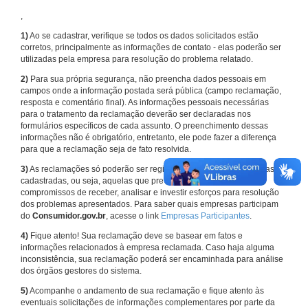
,
1)
Ao se cadastrar, verifique se todos os dados solicitados estão
corretos, principalmente as informações de contato - elas poderão ser
utilizadas pela empresa para resolução do problema relatado.
2)
Para sua própria segurança, não preencha dados pessoais em
campos onde a informação postada será pública (campo reclamação,
resposta e comentário final). As informações pessoais necessárias
para o tratamento da reclamação deverão ser declaradas nos
formulários específicos de cada assunto. O preenchimento dessas
informações não é obrigatório, entretanto, ele pode fazer a diferença
para que a reclamação seja de fato resolvida.
3)
As reclamações só poderão ser registradas em face de empresas
cadastradas, ou seja, aquelas que previamente assumiram
compromissos de receber, analisar e investir esforços para resolução
dos problemas apresentados. Para saber quais empresas participam
do
Consumidor.gov.br
, acesse o link
Empresas Participantes
.
4)
Fique atento! Sua reclamação deve se basear em fatos e
informações relacionados à empresa reclamada. Caso haja alguma
inconsistência, sua reclamação poderá ser encaminhada para análise
dos órgãos gestores do sistema.
5)
Acompanhe o andamento de sua reclamação e fique atento às
eventuais solicitações de informações complementares por parte da