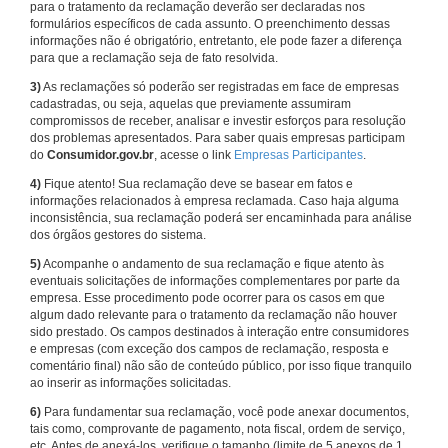
para o tratamento da reclamação deverão ser declaradas nos
formulários específicos de cada assunto. O preenchimento dessas
informações não é obrigatório, entretanto, ele pode fazer a diferença
para que a reclamação seja de fato resolvida.
3)
As reclamações só poderão ser registradas em face de empresas
cadastradas, ou seja, aquelas que previamente assumiram
compromissos de receber, analisar e investir esforços para resolução
dos problemas apresentados. Para saber quais empresas participam
do
Consumidor.gov.br
, acesse o link
Empresas Participantes
.
4)
Fique atento! Sua reclamação deve se basear em fatos e
informações relacionados à empresa reclamada. Caso haja alguma
inconsistência, sua reclamação poderá ser encaminhada para análise
dos órgãos gestores do sistema.
5)
Acompanhe o andamento de sua reclamação e fique atento às
eventuais solicitações de informações complementares por parte da
empresa. Esse procedimento pode ocorrer para os casos em que
algum dado relevante para o tratamento da reclamação não houver
sido prestado. Os campos destinados à interação entre consumidores
e empresas (com exceção dos campos de reclamação, resposta e
comentário final) não são de conteúdo público, por isso fique tranquilo
ao inserir as informações solicitadas.
6)
Para fundamentar sua reclamação, você pode anexar documentos,
tais como, comprovante de pagamento, nota fiscal, ordem de serviço,
etc. Antes de anexá-los, verifique o tamanho (limite de 5 anexos de 1