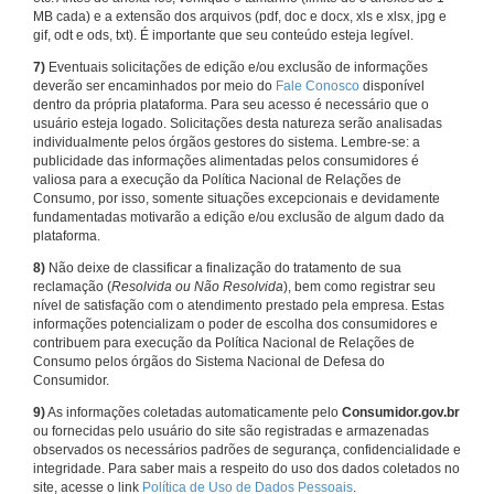
MB cada) e a extensão dos arquivos (pdf, doc e docx, xls e xlsx, jpg e
gif, odt e ods, txt). É importante que seu conteúdo esteja legível.
7)
Eventuais solicitações de edição e/ou exclusão de informações
deverão ser encaminhados por meio do
Fale Conosco
disponível
dentro da própria plataforma. Para seu acesso é necessário que o
usuário esteja logado. Solicitações desta natureza serão analisadas
individualmente pelos órgãos gestores do sistema. Lembre-se: a
publicidade das informações alimentadas pelos consumidores é
valiosa para a execução da Política Nacional de Relações de
Consumo, por isso, somente situações excepcionais e devidamente
fundamentadas motivarão a edição e/ou exclusão de algum dado da
plataforma.
8)
Não deixe de classificar a finalização do tratamento de sua
reclamação (
Resolvida ou Não Resolvida
), bem como registrar seu
nível de satisfação com o atendimento prestado pela empresa. Estas
informações potencializam o poder de escolha dos consumidores e
contribuem para execução da Política Nacional de Relações de
Consumo pelos órgãos do Sistema Nacional de Defesa do
Consumidor.
9)
As informações coletadas automaticamente pelo
Consumidor.gov.br
ou fornecidas pelo usuário do site são registradas e armazenadas
observados os necessários padrões de segurança, confidencialidade e
integridade. Para saber mais a respeito do uso dos dados coletados no
site, acesse o link
Política de Uso de Dados Pessoais
.