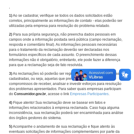
,
1)
Ao se cadastrar, verifique se todos os dados solicitados estão
corretos, principalmente as informações de contato - elas poderão ser
utilizadas pela empresa para resolução do problema relatado.
2)
Para sua própria segurança, não preencha dados pessoais em
campos onde a informação postada será pública (campo reclamação,
resposta e comentário final). As informações pessoais necessárias
para o tratamento da reclamação deverão ser declaradas nos
formulários específicos de cada assunto. O preenchimento dessas
informações não é obrigatório, entretanto, ele pode fazer a diferença
para que a reclamação seja de fato resolvida.
3)
As reclamações só poderão ser registradas em face de empresas
cadastradas, ou seja, aquelas que previamente assumiram
compromissos de receber, analisar e investir esforços para resolução
dos problemas apresentados. Para saber quais empresas participam
do
Consumidor.gov.br
, acesse o link
Empresas Participantes
.
4)
Fique atento! Sua reclamação deve se basear em fatos e
informações relacionados à empresa reclamada. Caso haja alguma
inconsistência, sua reclamação poderá ser encaminhada para análise
dos órgãos gestores do sistema.
5)
Acompanhe o andamento de sua reclamação e fique atento às
eventuais solicitações de informações complementares por parte da