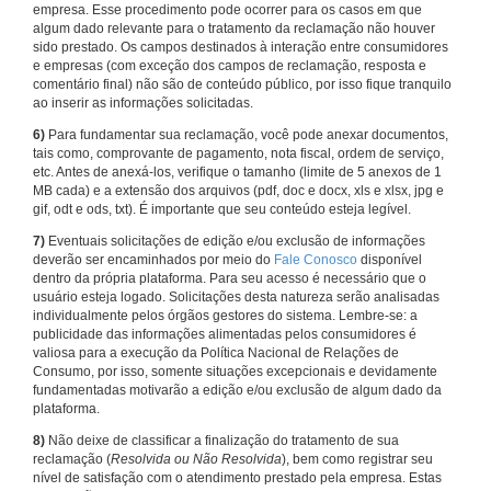
empresa. Esse procedimento pode ocorrer para os casos em que
algum dado relevante para o tratamento da reclamação não houver
sido prestado. Os campos destinados à interação entre consumidores
e empresas (com exceção dos campos de reclamação, resposta e
comentário final) não são de conteúdo público, por isso fique tranquilo
ao inserir as informações solicitadas.
6)
Para fundamentar sua reclamação, você pode anexar documentos,
tais como, comprovante de pagamento, nota fiscal, ordem de serviço,
etc. Antes de anexá-los, verifique o tamanho (limite de 5 anexos de 1
MB cada) e a extensão dos arquivos (pdf, doc e docx, xls e xlsx, jpg e
gif, odt e ods, txt). É importante que seu conteúdo esteja legível.
7)
Eventuais solicitações de edição e/ou exclusão de informações
deverão ser encaminhados por meio do
Fale Conosco
disponível
dentro da própria plataforma. Para seu acesso é necessário que o
usuário esteja logado. Solicitações desta natureza serão analisadas
individualmente pelos órgãos gestores do sistema. Lembre-se: a
publicidade das informações alimentadas pelos consumidores é
valiosa para a execução da Política Nacional de Relações de
Consumo, por isso, somente situações excepcionais e devidamente
fundamentadas motivarão a edição e/ou exclusão de algum dado da
plataforma.
8)
Não deixe de classificar a finalização do tratamento de sua
reclamação (
Resolvida ou Não Resolvida
), bem como registrar seu
nível de satisfação com o atendimento prestado pela empresa. Estas