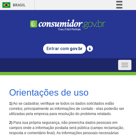
BRASIL
Simplifique!
Comunica BR
Participe
Acesso à informação
Entrar com
gov.br
Legislação
Canais
Toggle
naviga
Orientações de uso
1)
Ao se cadastrar, verifique se todos os dados solicitados estão
corretos, principalmente as informações de contato - elas poderão ser
utilizadas pela empresa para resolução do problema relatado.
2)
Para sua própria segurança, não preencha dados pessoais em
campos onde a informação postada será pública (campo reclamação,
resposta e comentário final). As informações pessoais necessárias