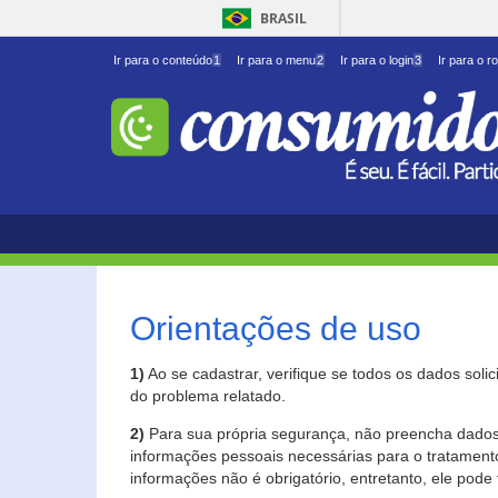
BRASIL
Ir para o conteúdo
1
Ir para o menu
2
Ir para o login
3
Ir para o r
Orientações de uso
1)
Ao se cadastrar, verifique se todos os dados soli
do problema relatado.
2)
Para sua própria segurança, não preencha dados 
informações pessoais necessárias para o tratament
informações não é obrigatório, entretanto, ele pode 