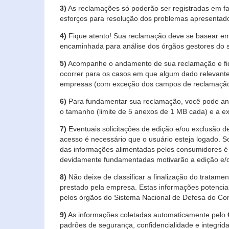
3)
As reclamações só poderão ser registradas em fa
esforços para resolução dos problemas apresentad
4)
Fique atento! Sua reclamação deve se basear em
encaminhada para análise dos órgãos gestores do 
5)
Acompanhe o andamento de sua reclamação e fiqu
ocorrer para os casos em que algum dado relevante
empresas (com exceção dos campos de reclamação, re
6)
Para fundamentar sua reclamação, você pode anex
o tamanho (limite de 5 anexos de 1 MB cada) e a exte
7)
Eventuais solicitações de edição e/ou exclusão
acesso é necessário que o usuário esteja logado. S
das informações alimentadas pelos consumidores é 
devidamente fundamentadas motivarão a edição e/o
8)
Não deixe de classificar a finalização do tratame
prestado pela empresa. Estas informações potenci
pelos órgãos do Sistema Nacional de Defesa do Co
9)
As informações coletadas automaticamente pelo
padrões de segurança, confidencialidade e integrida