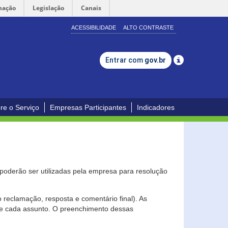
mação
Legislação
Canais
ACESSIBILIDADE
ALTO CONTRASTE
Entrar com
gov.br
re o Serviço
Empresas Participantes
Indicadores
s poderão ser utilizadas pela empresa para resolução
eclamação, resposta e comentário final). As
 de cada assunto. O preenchimento dessas