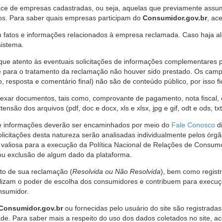
ce de empresas cadastradas, ou seja, aquelas que previamente assumi
os. Para saber quais empresas participam do
Consumidor.gov.br
, ac
 fatos e informações relacionados à empresa reclamada. Caso haja al
sistema.
e atento às eventuais solicitações de informações complementares 
 para o tratamento da reclamação não houver sido prestado. Os camp
sposta e comentário final) não são de conteúdo público, por isso fique
ar documentos, tais como, comprovante de pagamento, nota fiscal, ord
nsão dos arquivos (pdf, doc e docx, xls e xlsx, jpg e gif, odt e ods, tx
 de informações deverão ser encaminhados por meio do
Fale Conosco
di
olicitações desta natureza serão analisadas individualmente pelos órg
valiosa para a execução da Política Nacional de Relações de Consumo
u exclusão de algum dado da plataforma.
nto de sua reclamação (
Resolvida ou Não Resolvida
), bem como regist
alizam o poder de escolha dos consumidores e contribuem para execu
nsumidor.
Consumidor.gov.br
ou fornecidas pelo usuário do site são registrad
de. Para saber mais a respeito do uso dos dados coletados no site, ac