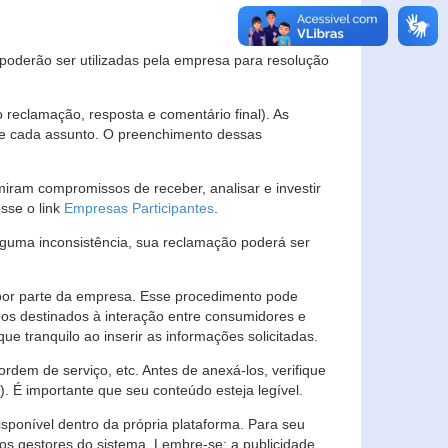
s poderão ser utilizadas pela empresa para resolução
eclamação, resposta e comentário final). As
 de cada assunto. O preenchimento dessas
ram compromissos de receber, analisar e investir
esse o link
Empresas Participantes
.
guma inconsistência, sua reclamação poderá ser
por parte da empresa. Esse procedimento pode
os destinados à interação entre consumidores e
 tranquilo ao inserir as informações solicitadas.
em de serviço, etc. Antes de anexá-los, verifique
t). É importante que seu conteúdo esteja legível.
sponível dentro da própria plataforma. Para seu
ãos gestores do sistema. Lembre-se: a publicidade