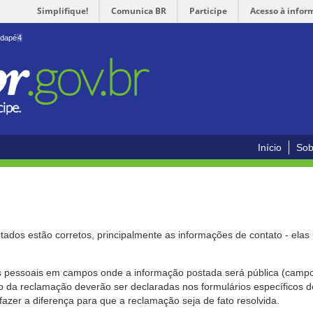
Simplifique!
Comunica BR
Participe
Acesso à infor
odapé
4
Início
Sob
citados estão corretos, principalmente as informações de contato - ela
pessoais em campos onde a informação postada será pública (campo r
o da reclamação deverão ser declaradas nos formulários específicos
fazer a diferença para que a reclamação seja de fato resolvida.