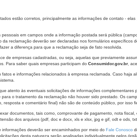
citados estão corretos, principalmente as informações de contato - ela
pessoais em campos onde a informação postada será pública (campo r
o da reclamação deverão ser declaradas nos formulários específicos
fazer a diferença para que a reclamação seja de fato resolvida.
ce de empresas cadastradas, ou seja, aquelas que previamente assumi
os. Para saber quais empresas participam do
Consumidor.gov.br
, ac
 fatos e informações relacionados à empresa reclamada. Caso haja al
sistema.
e atento às eventuais solicitações de informações complementares 
 para o tratamento da reclamação não houver sido prestado. Os camp
sposta e comentário final) não são de conteúdo público, por isso fique
ar documentos, tais como, comprovante de pagamento, nota fiscal, ord
nsão dos arquivos (pdf, doc e docx, xls e xlsx, jpg e gif, odt e ods, tx
 de informações deverão ser encaminhados por meio do
Fale Conosco
di
olicitações desta natureza serão analisadas individualmente pelos órg