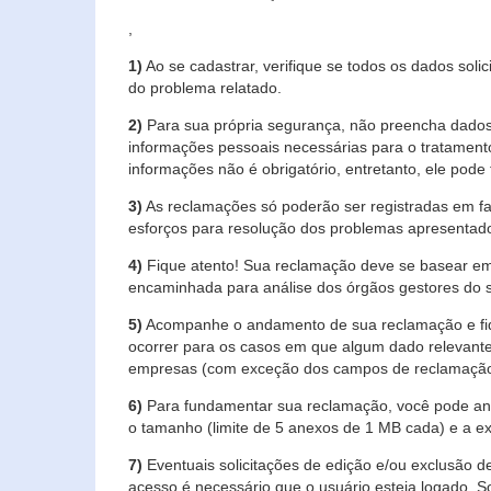
,
1)
Ao se cadastrar, verifique se todos os dados soli
do problema relatado.
2)
Para sua própria segurança, não preencha dados 
informações pessoais necessárias para o tratament
informações não é obrigatório, entretanto, ele pode 
3)
As reclamações só poderão ser registradas em fa
esforços para resolução dos problemas apresentad
4)
Fique atento! Sua reclamação deve se basear em
encaminhada para análise dos órgãos gestores do 
5)
Acompanhe o andamento de sua reclamação e fiqu
ocorrer para os casos em que algum dado relevante
empresas (com exceção dos campos de reclamação, re
6)
Para fundamentar sua reclamação, você pode anex
o tamanho (limite de 5 anexos de 1 MB cada) e a exte
7)
Eventuais solicitações de edição e/ou exclusão
acesso é necessário que o usuário esteja logado. S